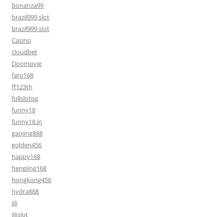
bonanza99
brazil999 slot
brazil999 slot
Casino
cloudbet
Doomovie
faro168
ff123th
fullslotpg
funny18
funny18.in
gaojing888
golden456
happy168
hengjing168
hongkong456
hydra888
Jili
Jilislot