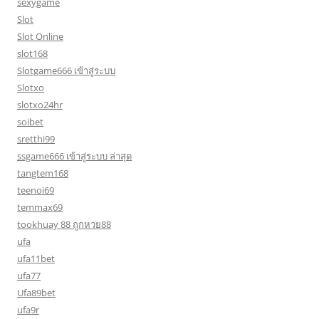
sexygame
Slot
Slot Online
slot168
Slotgame666 เข้าสู่ระบบ
Slotxo
slotxo24hr
soibet
sretthi99
ssgame666 เข้าสู่ระบบ ล่าสุด
tangtem168
teenoi69
temmax69
tookhuay 88 ถูกหวย88
ufa
ufa11bet
ufa77
Ufa89bet
ufa9r