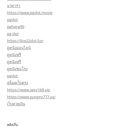
บาคาร่า
https://www.pgslot.movie
pgslot
pgheng99
pg slot
https://live22slot.fun
ดูหนังออนไลน์
ดูหนังฟรี
ดูหนังฟรี
ดูหนังชนโรง
pgslot
สล็อตเว็บตรง
https://www.sexy168.vip
https://www.punpro777.us/
เว็บหวยเงิน
คลังเก็บ