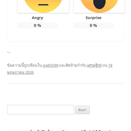
Angry
Surprise
0
%
0
%
…
ข้อความนี้ถูกเขียนใน
sretthi99
และติดป้ายกำกับ
เศรษฐี99
บน
18
พฤษภาคม 2026
ค้นหา
สำหรับ: