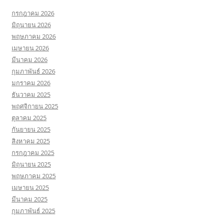
กรกฎาคม 2026
มิถุนายน 2026
พฤษภาคม 2026
เมษายน 2026
มีนาคม 2026
กุมภาพันธ์ 2026
มกราคม 2026
ธันวาคม 2025
พฤศจิกายน 2025
ตุลาคม 2025
กันยายน 2025
สิงหาคม 2025
กรกฎาคม 2025
มิถุนายน 2025
พฤษภาคม 2025
เมษายน 2025
มีนาคม 2025
กุมภาพันธ์ 2025