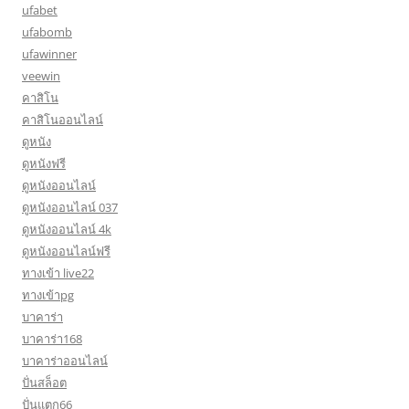
ufabet
ufabomb
ufawinner
veewin
คาสิโน
คาสิโนออนไลน์
ดูหนัง
ดูหนังฟรี
ดูหนังออนไลน์
ดูหนังออนไลน์ 037
ดูหนังออนไลน์ 4k
ดูหนังออนไลน์ฟรี
ทางเข้า live22
ทางเข้าpg
บาคาร่า
บาคาร่า168
บาคาร่าออนไลน์
ปั่นสล็อต
ปั่นแตก66