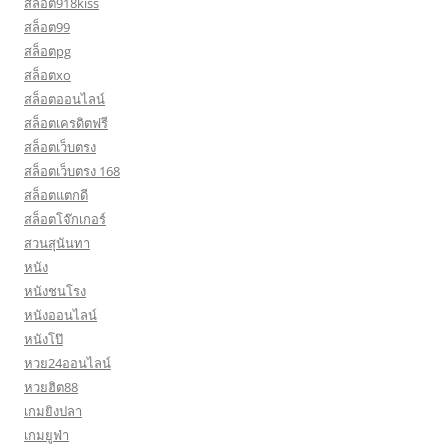
สล็อต918kiss
สล็อต99
สล็อตpg
สล็อตxo
สล็อตออนไลน์
สล็อตเครดิตฟรี
สล็อตเว็บตรง
สล็อตเว็บตรง 168
สล็อตแตกดี
สล็อตโจ๊กเกอร์
สวนสุนันทา
หนัง
หนังชนโรง
หนังออนไลน์
หนังโป๊
หวย24ออนไลน์
หวยฮิต88
เกมยิงปลา
เกมยูฟ่า