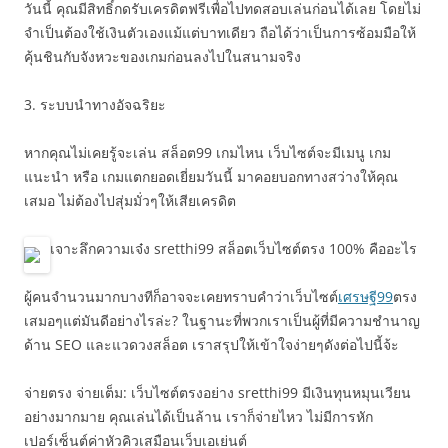
วันนี้ คุณมีสิทธิ์กดรับเครดิตฟรีเพื่อไปทดสอบเล่นก่อนได้เลย โดยไม่
จำเป็นต้องใช้เงินตัวเองแม้แต่บาทเดียว ถือได้ว่าเป็นการซ้อมมือให้
คุ้นชินกับจังหวะของเกมก่อนลงไปในสนามจริง
3. ระบบนำทางอัจฉริยะ
หากคุณไม่เคยรู้จะเล่น สล็อต99 เกมไหน เว็บไซต์จะมีเมนู เกม
แนะนำ หรือ เกมแตกยอดเยี่ยมวันนี้ มาคอยบอกทางสว่างให้คุณ
เสมอ ไม่ต้องไปสุ่มมั่วๆให้เสียเครดิต
เจาะลึกความเจ๋ง sretthi99 สล็อตเว็บไซต์ตรง 100% คืออะไร
ผู้คนจำนวนมากบางทีก็อาจจะเคยทราบคำว่าเว็บไซต์
เศรษฐี99
ตรง
เสมอๆแต่มันดีอย่างไรล่ะ? ในฐานะที่พวกเราเป็นผู้ที่มีความชำนาญ
ด้าน SEO และแวดวงสล็อต เราสรุปให้เข้าใจง่ายๆดังต่อไปนี้จ้ะ
จ่ายตรง จ่ายเต็ม: เว็บไซต์ตรงอย่าง sretthi99 มีเงินทุนหมุนเวียน
อย่างมากมาย คุณเล่นได้เป็นล้าน เราก็จ่ายไหว ไม่มีการหัก
เปอร์เซ็นต์ค่าหัวคิวเสมือนเว็บเอเย่นต์