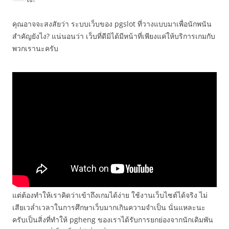
คุณอาจจะสงสัยว่า ระบบเว็บของ pgslot ที่วางแบบมาเพื่อนักพนัน
สำคัญยังไง? แน่นอนว่า เว็บที่ดีมิได้มีหน้าที่เพียงแค่ให้บริการเกมกับ
พวกเรานะครับ
แต่ต้องทำให้เราคิดว่าเข้าถึงเกมได้ง่าย ใช้งานเว็บไซต์ได้จริง ไม่
เสียเวล่ำเวลาในการศึกษาเว็บมากเกินความจำเป็น นั่นแหละนะ
ครับเป็นสิ่งที่ทำให้ pgheng ของเราได้รับการยกย่องจากนักเดิมพัน