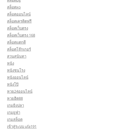
สล็อตpg
สล็อตxo
สล็อตออนไลน์
สล็อตเครดิตฟรี
สล็อตเว็บตรง
สล็อตเว็บตรง 168
สล็อตแตกดี
สล็อตโจ๊กเกอร์
สวนสุนันทา
หนัง
หนังชนโรง
หนังออนไลน์
หนังโป๊
หวย24ออนไลน์
หวยฮิต88
เกมยิงปลา
เกมยูฟ่า
เกมสล็อต
เข้าสู่ระบบ ufa191