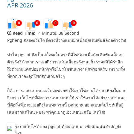
APR 2026
0
0
0
0
Read Time:
4 Minute, 38 Second
Pgheng สล็อตเว็บไซต์ตรงที่วางแบบมาเพื่อนักเดิมพันสล็อตตัวจริง!
ทำไม pgslot ถึงเป็นสล็อตเว็บตรงที่ดีไซน์มาเพื่อนักเดิมพันสล็อตจ
ตัวจริง? ถ้าหากเราเอ่ยถึงการเล่นสล็อตจริงๆล่ะก็ เราจะมิได้รำลึก
ถึงตัวเกมแตกบ่อยหนักๆหรือโปรโมชันแรงๆนักหรอกครับ เพราะสิ่ง
ที่พวกเราจะจุดโฟกัสกับเว็บจริงๆ
ก็คือ การออกแบบของเว็บจะช่วยทำให้เราใช้งานได้ง่ายเพียงใดมาก
ยิ่งกว่า เว็บไซต์ที่ดีจะวางแบบระบบให้เราใช้งานได้อย่างง่ายๆ และ
นี่คือสิ่งที่ผมจะเอ่ยถึงในบทความนี้ pgheng ออกแบบเว็บไซต์เพื่อผู้
เล่นมากแค่ไหน ผมจะพาคุณมาดูเองเลยนะครับ เลทโก!
ระบบเว็บไซต์ของ pgslot ที่ออกแบบมาเพื่อนักพนันสำคัญยัง
ไง?