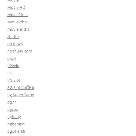
Movie
Movie HD
Movie2free
Movie2thai
moviehdthai
Netflix
no1huay
no1huay.com
okc4
p2vvip
PG
PG Slot
PG Slot เว็บใหม่
pg SuperGame
pg77
pgceo
pgheng
pgheng99
pgjoker69