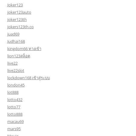
Joker123
joker123auto
joker123th
jokers123th.co
juad69
Judhai168
kingdom66 ทางเข้า
lion123สล็อต
live22
live22slot
lockdown168 เข้าสู่ระบบ
london45
lot888
lotto432
lotto77
lotto888
macau69
mars95