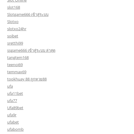
Slot Online
slot168
Slotgame666 เข้าสู่ระบบ
Slotxo
slotxo24hr
soibet
sretthi99
ssgame666 เข้าสู่ระบบ ล่าสุด
tangtem168
teenoi69
temmax69
tookhuay 88 ถูกหวย88
ufa
ufa11bet
ufa77
Ufa89bet
ufa9r
ufabet
ufabomb