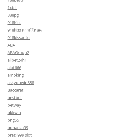
188betth
1xbit
888pg
918Kiss
918kiss ดาวน์โหลด
918kissauto
ABA
ABAGroup2
allbet24hr
alot666
ambking
askyouwin888
Baccarat
bestbet
betway
bkkwin
bng55
bonanza99
brazil999 slot