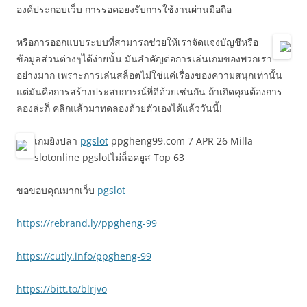
องค์ประกอบเว็บ การรอคอยงรับการใช้งานผ่านมือถือ
หรือการออกแบบระบบที่สามารถช่วยให้เราจัดแจงบัญชีหรือ
ข้อมูลส่วนต่างๆได้ง่ายนั้น มันสำคัญต่อการเล่นเกมของพวกเรา
อย่างมาก เพราะการเล่นสล็อตไม่ใช่แค่เรื่องของความสนุกเท่านั้น
แต่มันคือการสร้างประสบการณ์ที่ดีด้วยเช่นกัน ถ้าเกิดคุณต้องการ
ลองล่ะก็ คลิกแล้วมาทดลองด้วยตัวเองได้แล้ววันนี้!
เกมยิงปลา
pgslot
ppgheng99.com 7 APR 26 Milla
slotonline pgslotไม่ล็อคยูส Top 63
ขอขอบคุณมากเว็บ
pgslot
https://rebrand.ly/ppgheng-99
https://cutly.info/ppgheng-99
https://bitt.to/blrjvo