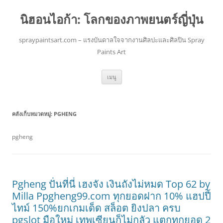
นิฮอนไอก้า: โลกของภาพยนตร์ญี่ปุ่น
spraypaintsart.com – แรงบันดาลใจจากงานศิลปะและศิลปิน Spray
Paints Art
ข้าม
เมนู
ไป
ยัง
เนื้อหา
คลังเก็บหมวดหมู่:
PGHENG
pgheng
Pgheng ปั่นที่นี่ เฮงจัง เงินถังไม่หมด Top 62 by
Milla Ppgheng99.com ทุกยอดฝาก 10% แฮปปี้
ไทม์ 150%ยกเกมเด็ด สล็อต ยิงปลา ครบ
pgslot มือใหม่ เทพเซียนก็ไม่กลัว แตกทุกยอด 2