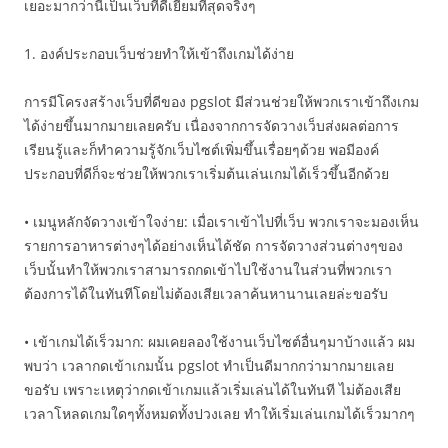
เยอะมากว่านี่เป็นเว็บที่ดีเยี่ยมที่สุดจริงๆ
1. องค์ประกอบเว็บช่วยทำให้เข้าถึงเกมได้ง่าย
การมีโครงสร้างเว็บที่ดีของ pgslot มีส่วนช่วยให้พวกเราเข้าถึงเกม
ได้ง่ายขึ้นมากมายเลยครับ เนื่องจากการจัดวางเว็บส่งผลต่อการ
เรียนรู้และก็ทำความรู้จักเว็บไซต์เพิ่มขึ้นเรื่อยๆด้วย พอมีองค์
ประกอบที่ดีก็จะช่วยให้พวกเราเริ่มต้นเล่นเกมได้เร็วขึ้นอีกด้วย
• เมนูหลักจัดวางเข้าใจง่าย: เมื่อเราเข้าไปที่เว็บ พวกเราจะมองเห็น
รายการอาหารต่างๆได้อย่างเห็นได้ชัด การจัดวางส่วนต่างๆของ
เว็บนั้นทำให้พวกเราสามารถกดเข้าไปใช้งานในส่วนที่พวกเรา
ต้องการได้ในทันทีโดยไม่ต้องเสียเวลาค้นหานานเลยล่ะขอรับ
• เข้าเกมได้เร็วมาก: ผมเคยลองใช้งานเว็บไซต์อื่นๆมาบ้างแล้ว ผม
พบว่า เวลากดเข้าเกมนั้น pgslot ทำเป็นดีมากกว่ามากมายเลย
ขอรับ เพราะเหตุว่ากดเข้าเกมแล้วเริ่มเล่นได้ในทันที ไม่ต้องเสีย
เวลาโหลดเกมใดๆทั้งหมดทั้งปวงเลย ทำให้เริ่มเล่นเกมได้เร็วมากๆ