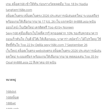
เกม สล็อต168 เข้าให้ทัน ก่อนรางวัลหลุดมือ Top 18 by Nadia
tangtem168e.com
สล็อตเว็บตรง สล็อตเว็บตรง 2026 ประสบการณ์เล่นยุคใหม่ ระบบเสถียร
พร้อมเกมให้เลือกมากมาย 17 JUL 26 เว็บ แจกหนัก jin888.asia พนัน
ออนไลน์ เว็บเปิดใหม่ เครดิตฟรี Top 43 by Noreen
Sexy168 คู่มือเลือกเว็บไพ่ที่ควรรู้ ทุกยอดฝาก 10% รองรับทุกธนาคาร
ถอนเร็วทันใจ เว็บดี มีโต๊ะให้เลือกเยอะ บาคาร่า สมัครไว ได้โปรใหญ่ ใช้
สิทธิ์ทันใจ Top 22 by Delila sexy168c.com 7 September 26
เว็บใหญ่ สล็อตเว็บตรง websiteตรง สล็อตเว็บตรง 2026 ประสบการณ์เล่น
ยุคใหม่ ระบบเสถียร พร้อมเกมให้เลือกมากมาย ทดลองเล่น Top 35 by
Opal jin888.asia 22 สิงหาคม 69 พนัน
หมวดหมู่
168slot
168สล็อต
188bet