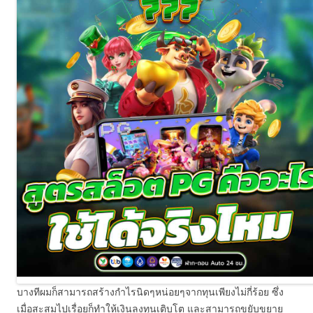
บางทีผมก็สามารถสร้างกำไรนิดๆหน่อยๆจากทุนเพียงไม่กี่ร้อย ซึ่ง
เมื่อสะสมไปเรื่อยก็ทำให้เงินลงทุนเติบโต และสามารถขยับขยาย