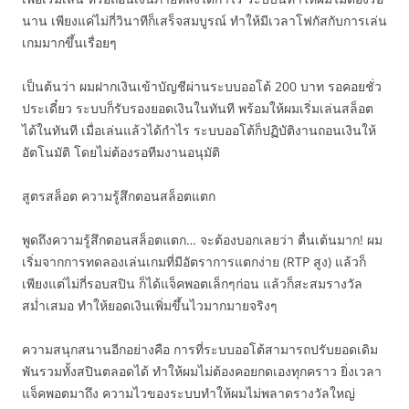
นาน เพียงแค่ไม่กี่วินาทีก็เสร็จสมบูรณ์ ทำให้มีเวลาโฟกัสกับการเล่น
เกมมากขึ้นเรื่อยๆ
เป็นต้นว่า ผมฝากเงินเข้าบัญชีผ่านระบบออโต้ 200 บาท รอคอยชั่ว
ประเดี๋ยว ระบบก็รับรองยอดเงินในทันที พร้อมให้ผมเริ่มเล่นสล็อต
ได้ในทันที เมื่อเล่นแล้วได้กำไร ระบบออโต้ก็ปฏิบัติงานถอนเงินให้
อัตโนมัติ โดยไม่ต้องรอทีมงานอนุมัติ
สูตรสล็อต ความรู้สึกตอนสล็อตแตก
พูดถึงความรู้สึกตอนสล็อตแตก… จะต้องบอกเลยว่า ตื่นเต้นมาก! ผม
เริ่มจากการทดลองเล่นเกมที่มีอัตราการแตกง่าย (RTP สูง) แล้วก็
เพียงแต่ไม่กี่รอบสปิน ก็ได้แจ็คพอตเล็กๆก่อน แล้วก็สะสมรางวัล
สม่ำเสมอ ทำให้ยอดเงินเพิ่มขึ้นไวมากมายจริงๆ
ความสนุกสนานอีกอย่างคือ การที่ระบบออโต้สามารถปรับยอดเดิม
พันรวมทั้งสปินตลอดได้ ทำให้ผมไม่ต้องคอยกดเองทุกคราว ยิ่งเวลา
แจ็คพอตมาถึง ความไวของระบบทำให้ผมไม่พลาดรางวัลใหญ่