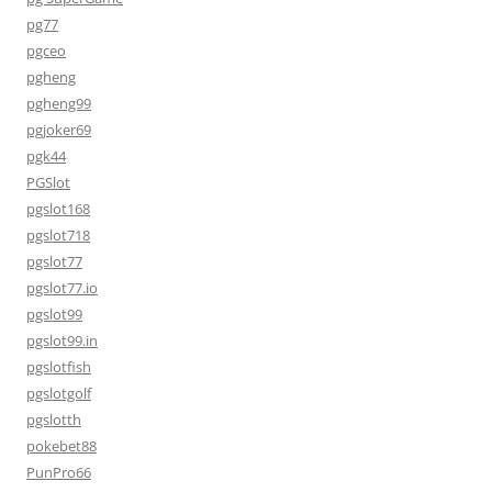
pg77
pgceo
pgheng
pgheng99
pgjoker69
pgk44
PGSlot
pgslot168
pgslot718
pgslot77
pgslot77.io
pgslot99
pgslot99.in
pgslotfish
pgslotgolf
pgslotth
pokebet88
PunPro66