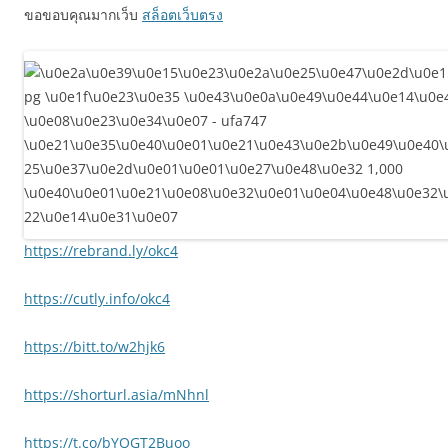
ขอขอบคุณมากเว็บ
สล็อตเว็บตรง
https://rebrand.ly/okc4
https://cutly.info/okc4
https://bitt.to/w2hjk6
https://shorturl.asia/mNhnl
https://t.co/bYQGT2Buoo