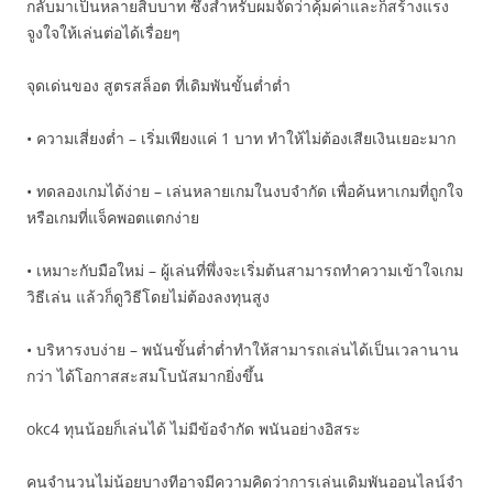
กลับมาเป็นหลายสิบบาท ซึ่งสำหรับผมจัดว่าคุ้มค่าและก็สร้างแรง
จูงใจให้เล่นต่อได้เรื่อยๆ
จุดเด่นของ สูตรสล็อต ที่เดิมพันขั้นต่ำต่ำ
• ความเสี่ยงต่ำ – เริ่มเพียงแค่ 1 บาท ทำให้ไม่ต้องเสียเงินเยอะมาก
• ทดลองเกมได้ง่าย – เล่นหลายเกมในงบจำกัด เพื่อค้นหาเกมที่ถูกใจ
หรือเกมที่แจ็คพอตแตกง่าย
• เหมาะกับมือใหม่ – ผู้เล่นที่พึ่งจะเริ่มต้นสามารถทำความเข้าใจเกม
วิธีเล่น แล้วก็ดูวิธีโดยไม่ต้องลงทุนสูง
• บริหารงบง่าย – พนันขั้นต่ำต่ำทำให้สามารถเล่นได้เป็นเวลานาน
กว่า ได้โอกาสสะสมโบนัสมากยิ่งขึ้น
okc4 ทุนน้อยก็เล่นได้ ไม่มีข้อจำกัด พนันอย่างอิสระ
คนจำนวนไม่น้อยบางทีอาจมีความคิดว่าการเล่นเดิมพันออนไลน์จำ