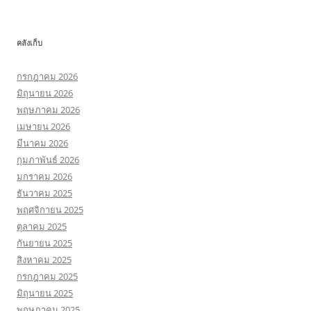
คลังเก็บ
กรกฎาคม 2026
มิถุนายน 2026
พฤษภาคม 2026
เมษายน 2026
มีนาคม 2026
กุมภาพันธ์ 2026
มกราคม 2026
ธันวาคม 2025
พฤศจิกายน 2025
ตุลาคม 2025
กันยายน 2025
สิงหาคม 2025
กรกฎาคม 2025
มิถุนายน 2025
พฤษภาคม 2025