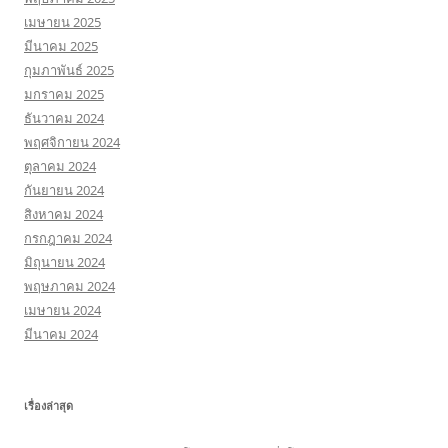
เมษายน 2025
มีนาคม 2025
กุมภาพันธ์ 2025
มกราคม 2025
ธันวาคม 2024
พฤศจิกายน 2024
ตุลาคม 2024
กันยายน 2024
สิงหาคม 2024
กรกฎาคม 2024
มิถุนายน 2024
พฤษภาคม 2024
เมษายน 2024
มีนาคม 2024
เรื่องล่าสุด