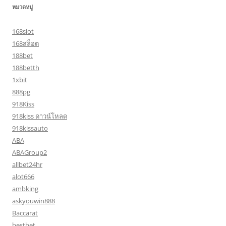
หมวดหมู่
168slot
168สล็อต
188bet
188betth
1xbit
888pg
918Kiss
918kiss ดาวน์โหลด
918kissauto
ABA
ABAGroup2
allbet24hr
alot666
ambking
askyouwin888
Baccarat
bestbet