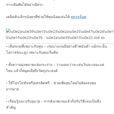
การเดิมพันได้อย่างอิสระ
เคล็ดลับเล็กๆน้อยๆที่ช่วยให้ทุนน้อยเล่นได้
สูตรสล็อต
• เลือกเกมที่เหมาะกับทุน – เกมบางเกมมีอย่างต่ำพนันต่ำ แม้กระนั้น
โอกาสชนะสูง เหมาะกับคนเริ่มต้น
• ตั้งความมุ่งหมายแจ่มกระจ่าง – วางแผนว่าจะเล่นวันละเยอะแค่
ไหน แล้วก็หยุดเมื่อถึงวัตถุประสงค์
• ใช้โปรโมชั่นหรือเครดิตฟรี – ช่วยเพิ่มทุนโดยไม่ต้องลงทุน
มากมาย
• เรียนรู้และปรับอุบาย – การสังเกตเกมแล้วก็ปรับวิธีเล่นเป็นสิ่ง
สำคัญ