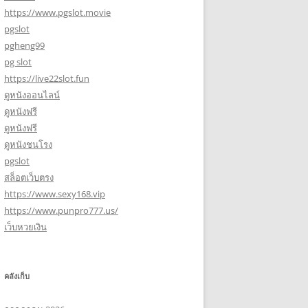
https://www.pgslot.movie
pgslot
pgheng99
pg slot
https://live22slot.fun
ดูหนังออนไลน์
ดูหนังฟรี
ดูหนังฟรี
ดูหนังชนโรง
pgslot
สล็อตเว็บตรง
https://www.sexy168.vip
https://www.punpro777.us/
เว็บหวยเงิน
คลังเก็บ