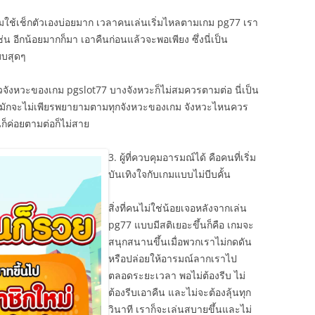
ี่ผมใช้เช็กตัวเองบ่อยมาก เวลาคนเล่นเริ่มไหลตามเกม pg77 เรา
 อีกน้อยมากก็มา เอาคืนก่อนแล้วจะพอเพียง ซึ่งนี่เป็น
บบสุดๆ
าวจังหวะของเกม pgslot77 บางจังหวะก็ไม่สมควรตามต่อ นี่เป็น
มได้ดีมักจะไม่เพียรพยายามตามทุกจังหวะของเกม จังหวะไหนควร
นก็ค่อยตามต่อก็ไม่สาย
3. ผู้ที่ควบคุมอารมณ์ได้ คือคนที่เริ่ม
บันเทิงใจกับเกมแบบไม่บีบคั้น
สิ่งที่คนไม่ใช่น้อยเจอหลังจากเล่น
pg77 แบบมีสติเยอะขึ้นก็คือ เกมจะ
สนุกสนานขึ้นเมื่อพวกเราไม่กดดัน
หรือปล่อยให้อารมณ์ลากเราไป
ตลอดระยะเวลา พอไม่ต้องรีบ ไม่
ต้องรีบเอาคืน และไม่จะต้องลุ้นทุก
วินาที เราก็จะเล่นสบายขึ้นและไม่