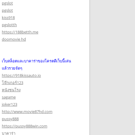
pgslot
pgslot
kiss918
pgslotth
https://188betth.me
doomovie hd
เว็บสล็อตและบาคาร่าของโครตดีเว็บนี้เล่น
แล้วรวยจัดๆ
https://918kissauto.io
โจ๊กเกอร์123
หนังชนโรง
sagame
joker123
http://www.movie87hd.com
pussy888
https://pussy888win.com
บาคาร่า