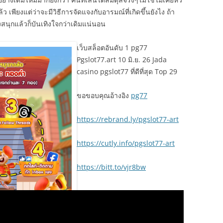
 เพียงแต่ว่าจะมีวิธีการจัดแจงกับอารมณ์ที่เกิดขึ้นยังไง ถ้า
สนุกแล้วก็บันเทิงใจกว่าเดิมแน่นอน
เว็บสล็อตอันดับ 1 pg77
Pgslot77.art 10 มิ.ย. 26 Jada
casino pgslot77 ที่ดีที่สุด Top 29
ขอขอบคุณอ้างอิง
pg77
https://rebrand.ly/pgslot77-art
https://cutly.info/pgslot77-art
https://bitt.to/vjr8bw