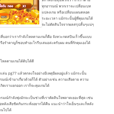
ทุกอารมณ์ พวกเราจะเปลี่ยนเบท
แปลงเกม หรือเปลี่ยนแผนตลอด
ระยะเวลา แม้กระนั้นผู้ที่คุมเกมได้
จะไม่ตัดสินใจจากผลสรุปสั้นๆแน่ๆ
ที่บอกว่าเรากำลังไหลตามเกมก็คือ จังหวะกดสปินเร็วขึ้นแบบ
้อนหรือรำคาญก็ชอบทำอะไรรีบเสมอล่ะครับผม คนที่กักคุมเองได้
หลตามเกมได้ดิบได้ดี
่น pg77 แล้วตกลงใจอย่างมีเหตุมีผลอยู่แล้ว แม้กระนั้น
รมณ์เข้ามาเกี่ยวด้วยก็ได้ ตัวอย่างเช่น ความเสียดาย ความ
กิดเราแยกออก เราก็จะคุมเกมได้
่อารมณ์กำลังพุ่งมักจะเป็นช่วงที่เราตัดสินใจพลาดเยอะที่สุด เช่น
รือหลังเสียชิดกันกระทั่งอยากได้คืน แนะนำว่าใจเย็นๆและก็หลัง
่านไปได้