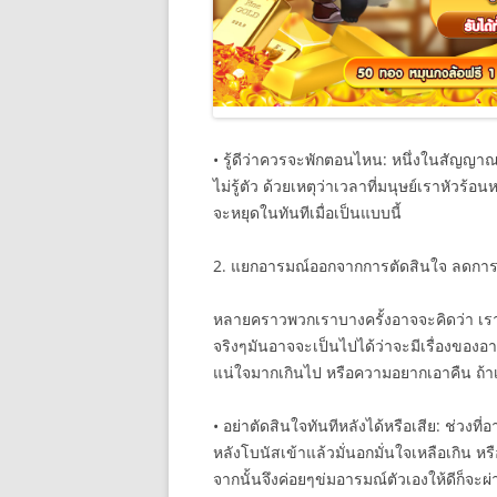
• รู้ดีว่าควรจะพักตอนไหน: หนึ่งในสัญญาณ
ไม่รู้ตัว ด้วยเหตุว่าเวลาที่มนุษย์เราหัวร
จะหยุดในทันทีเมื่อเป็นแบบนี้
2. แยกอารมณ์ออกจากการตัดสินใจ ลดการไ
หลายคราวพวกเราบางครั้งอาจจะคิดว่า เราเล
จริงๆมันอาจจะเป็นไปได้ว่าจะมีเรื่องของอา
แน่ใจมากเกินไป หรือความอยากเอาคืน ถ้าเ
• อย่าตัดสินใจทันทีหลังได้หรือเสีย: ช่วงที
หลังโบนัสเข้าแล้วมั่นอกมั่นใจเหลือเกิน ห
จากนั้นจึงค่อยๆข่มอารมณ์ตัวเองให้ดีก็จะผ