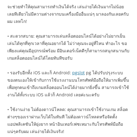
จะช่วยทำให้คุณสามารถทำเงินได้จริง เล่นง่ายได้เงินมากไม่น้อย
เลยทีเดียวไม่มีความต่างจากบนเครื่องมืออื่นแน่ๆ มาลองกันเลยครับ
ผม เลทโก!
• สะดวกสบาย: คุณสามารถเล่นสล็อตออนไลน์ได้อย่างไม่ยากเย็น
เล่นได้ทุกที่ทุกเวลาที่คุณอยากได้ ไม่ว่าคุณจะอยู่ที่ไหน ทำอะไร ขอ
เพียงแค่คุณมีอุปกรณ์พร้อม มีอินเตอร์เน็ตดีๆก็สามารถสนุกสนานกับ
เกมสล็อตออนไลน์ได้โดยทันทีขอรับ
• รองรับอีกทั้ง iOS และก็ Android:
pgslot
pg ได้ปรับปรุงระบบ
ของตนเองให้เข้ากับการใช้แรงงานบนโทรศัพท์มือถือให้มากเพิ่มขึ้น
เพื่อทุกคนเข้าถึงเกมสล็อตออนไลน์ได้ง่ายมากยิ่งขึ้น สามารถเข้าใช้
งานได้ทั้งระบบ iOS แล้วก็ Android เลยค่ะนะครับ
• ใช้งานง่าย ไม่ต้องดาวน์โหลด: คุณสามารถเข้าใช้งานเกม สล็อต
ต่างๆของเราผ่านเว็บได้ในทันที ไม่ต้องดาวน์โหลดหรือจัดตั้ง
แอปพลิเคชันให้ยุ่งยาก หน้าอินเทอร์เฟซเหมาะกับโทรศัพท์มือถือ
แน่ๆครับผม เล่นง่ายได้เงินจริง!