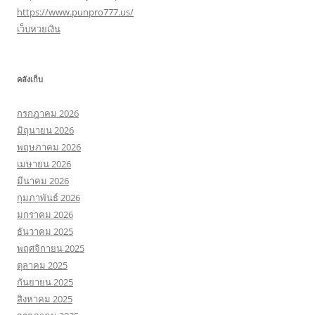
https://www.punpro777.us/
เว็บหวยเงิน
คลังเก็บ
กรกฎาคม 2026
มิถุนายน 2026
พฤษภาคม 2026
เมษายน 2026
มีนาคม 2026
กุมภาพันธ์ 2026
มกราคม 2026
ธันวาคม 2025
พฤศจิกายน 2025
ตุลาคม 2025
กันยายน 2025
สิงหาคม 2025