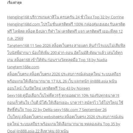
เรื่องล่าสุด
Hengjing168 บริการเกมคาสิโน ครบครัน 24 ชั่วโมง Top 32 by Corrine
Hengjing168d.com โปรโมชั่นเครดิตฟรี 100% กล่องสุ่มเฮงเฮง รับเครดิต
ฟรี ไลฟ์สด สล็อต ยิงปลา กีฬา ไพ่ เครดิตฟรี แจก เครดิตฟรี เยอะที่สุด 12
ก.ค. 2569
Tangtem168 11 Sep 2026 สล็อตเว็บตรง สายแตก ลุ้นกำไรแบบไม่เสียฟีล
โบนัสพี่ฝากมา น้องให้เพิ่ม 200 ฝาก-ถอน อัตโนมัติ คัดมาแล้ว เล่นได้ทุก
เกม สล็อต168 เข้าให้ทัน ก่อนรางวัลหลุดมือ Top 18 by Nadia
tangtem168e.com
สล็อตเว็บตรง สล็อตเว็บตรง 2026 ประสบการณ์เล่นยุคใหม่ ระบบเสถียร
พร้อมเกมให้เลือกมากมาย 17 JUL 26 เว็บ แจกหนัก jin888.asia พนัน
ออนไลน์ เว็บเปิดใหม่ เครดิตฟรี Top 43 by Noreen
Sexy168 คู่มือเลือกเว็บไพ่ที่ควรรู้ ทุกยอดฝาก 10% รองรับทุกธนาคาร
ถอนเร็วทันใจ เว็บดี มีโต๊ะให้เลือกเยอะ บาคาร่า สมัครไว ได้โปรใหญ่ ใช้
สิทธิ์ทันใจ Top 22 by Delila sexy168c.com 7 September 26
เว็บใหญ่ สล็อตเว็บตรง websiteตรง สล็อตเว็บตรง 2026 ประสบการณ์เล่น
ยุคใหม่ ระบบเสถียร พร้อมเกมให้เลือกมากมาย ทดลองเล่น Top 35 by
Opal jin888.asia 22 สิงหาคม 69 พนัน