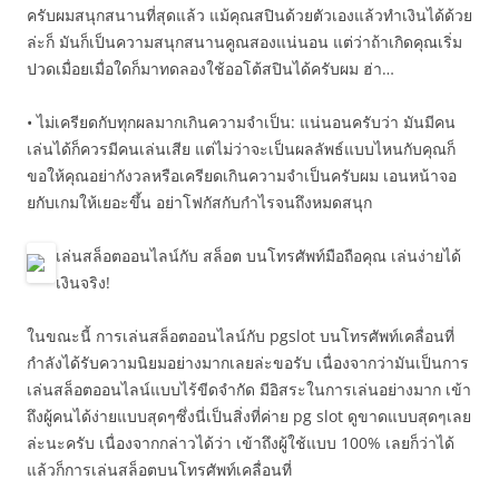
ครับผมสนุกสนานที่สุดแล้ว แม้คุณสปินด้วยตัวเองแล้วทำเงินได้ด้วย
ล่ะก็ มันก็เป็นความสนุกสนานคูณสองแน่นอน แต่ว่าถ้าเกิดคุณเริ่ม
ปวดเมื่อยเมื่อใดก็มาทดลองใช้ออโต้สปินได้ครับผม ฮ่า…
• ไม่เครียดกับทุกผลมากเกินความจำเป็น: แน่นอนครับว่า มันมีคน
เล่นได้ก็ควรมีคนเล่นเสีย แต่ไม่ว่าจะเป็นผลลัพธ์แบบไหนกับคุณก็
ขอให้คุณอย่ากังวลหรือเครียดเกินความจำเป็นครับผม เอนหน้าจอ
ยกับเกมให้เยอะขึ้น อย่าโฟกัสกับกำไรจนถึงหมดสนุก
เล่นสล็อตออนไลน์กับ สล็อต บนโทรศัพท์มือถือคุณ เล่นง่ายได้
เงินจริง!
ในขณะนี้ การเล่นสล็อตออนไลน์กับ pgslot บนโทรศัพท์เคลื่อนที่
กำลังได้รับความนิยมอย่างมากเลยล่ะขอรับ เนื่องจากว่ามันเป็นการ
เล่นสล็อตออนไลน์แบบไร้ขีดจำกัด มีอิสระในการเล่นอย่างมาก เข้า
ถึงผู้คนได้ง่ายแบบสุดๆซึ่งนี่เป็นสิ่งที่ค่าย pg slot ดูขาดแบบสุดๆเลย
ล่ะนะครับ เนื่องจากกล่าวได้ว่า เข้าถึงผู้ใช้แบบ 100% เลยก็ว่าได้
แล้วก็การเล่นสล็อตบนโทรศัพท์เคลื่อนที่