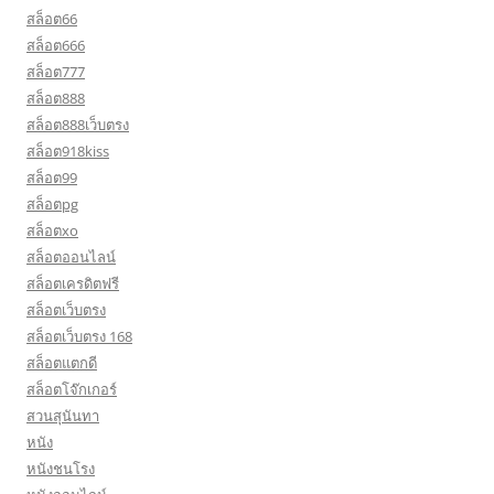
สล็อต66
สล็อต666
สล็อต777
สล็อต888
สล็อต888เว็บตรง
สล็อต918kiss
สล็อต99
สล็อตpg
สล็อตxo
สล็อตออนไลน์
สล็อตเครดิตฟรี
สล็อตเว็บตรง
สล็อตเว็บตรง 168
สล็อตแตกดี
สล็อตโจ๊กเกอร์
สวนสุนันทา
หนัง
หนังชนโรง