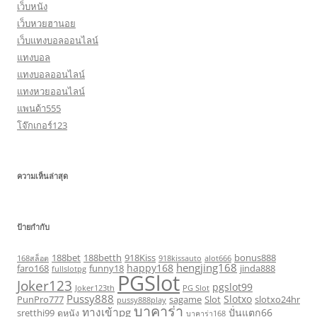
เว็บหนัง
เว็บหวยฮานอย
เว็บแทงบอลออนไลน์
แทงบอล
แทงบอลออนไลน์
แทงหวยออนไลน์
แพนด้า555
โจ๊กเกอร์123
ความเห็นล่าสุด
ป้ายกำกับ
188bet
188betth
918Kiss
bonus888
168สล็อต
918kissauto
alot666
hengjing168
happy168
faro168
funny18
jinda888
fullslotpg
PGSlot
Joker123
pgslot99
Joker123th
PG Slot
Pussy888
Slotxo
PunPro777
sagame
Slot
slotxo24hr
pussy888play
บาคาร่า
ทางเข้าpg
ปั่นแตก66
sretthi99
ดูหนัง
บาคาร่า168