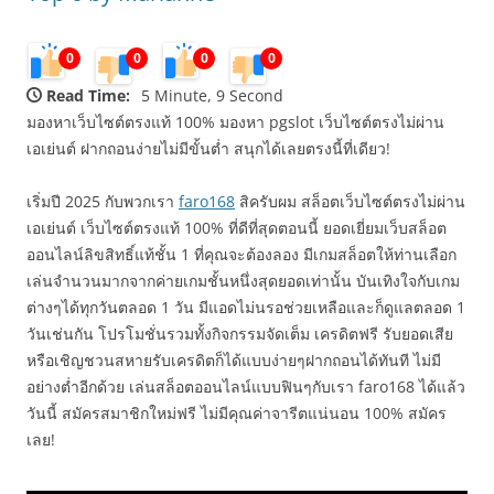
0
0
0
0
Read Time:
5 Minute, 9 Second
มองหาเว็บไซต์ตรงแท้ 100% มองหา pgslot เว็บไซต์ตรงไม่ผ่าน
เอเย่นต์ ฝากถอนง่ายไม่มีขั้นต่ำ สนุกได้เลยตรงนี้ที่เดียว!
เริ่มปี 2025 กับพวกเรา
faro168
สิครับผม สล็อตเว็บไซต์ตรงไม่ผ่าน
เอเย่นต์ เว็บไซต์ตรงแท้ 100% ที่ดีที่สุดตอนนี้ ยอดเยี่ยมเว็บสล็อต
ออนไลน์ลิขสิทธิ์แท้ชั้น 1 ที่คุณจะต้องลอง มีเกมสล็อตให้ท่านเลือก
เล่นจำนวนมากจากค่ายเกมชั้นหนึ่งสุดยอดเท่านั้น บันเทิงใจกับเกม
ต่างๆได้ทุกวันตลอด 1 วัน มีแอดไม่นรอช่วยเหลือและก็ดูแลตลอด 1
วันเช่นกัน โปรโมชั่นรวมทั้งกิจกรรมจัดเต็ม เครดิตฟรี รับยอดเสีย
หรือเชิญชวนสหายรับเครดิตก็ได้แบบง่ายๆฝากถอนได้ทันที ไม่มี
อย่างต่ำอีกด้วย เล่นสล็อตออนไลน์แบบฟินๆกับเรา faro168 ได้แล้ว
วันนี้ สมัครสมาชิกใหม่ฟรี ไม่มีคุณค่าจารีตแน่นอน 100% สมัคร
เลย!