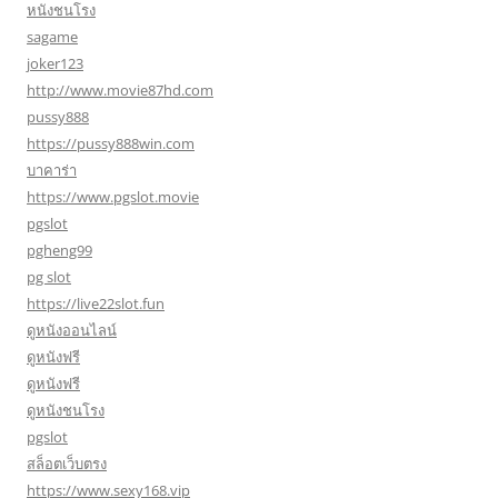
หนังชนโรง
sagame
joker123
http://www.movie87hd.com
pussy888
https://pussy888win.com
บาคาร่า
https://www.pgslot.movie
pgslot
pgheng99
pg slot
https://live22slot.fun
ดูหนังออนไลน์
ดูหนังฟรี
ดูหนังฟรี
ดูหนังชนโรง
pgslot
สล็อตเว็บตรง
https://www.sexy168.vip