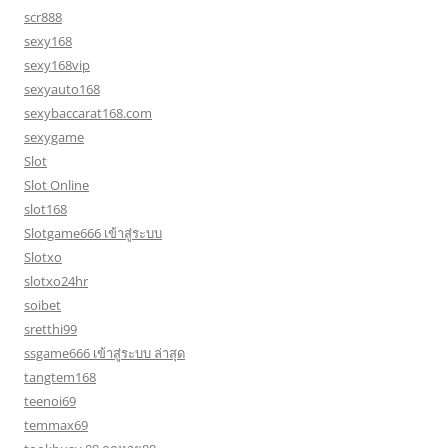
scr888
sexy168
sexy168vip
sexyauto168
sexybaccarat168.com
sexygame
Slot
Slot Online
slot168
Slotgame666 เข้าสู่ระบบ
Slotxo
slotxo24hr
soibet
sretthi99
ssgame666 เข้าสู่ระบบ ล่าสุด
tangtem168
teenoi69
temmax69