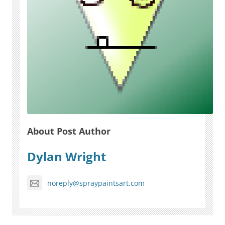
About Post Author
Dylan Wright
noreply@spraypaintsart.com