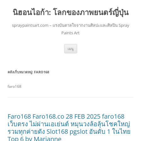
นิฮอนไอก้า: โลกของภาพยนตร์ญี่ปุ่น
spraypaintsart.com – แรงบันดาลใจจากงานศิลปะและศิลปิน Spray
Paints Art
ข้าม
เมนู
ไป
ยัง
เนื้อหา
คลังเก็บหมวดหมู่:
FARO168
faro168
Faro168 Faro168.co 28 FEB 2025 faro168
เว็บตรง ไม่ผ่านเอเย่นต์ หมุนวงล้อลุ้นโชคใหญ่
รวมทุกค่ายดัง Slot168 pgslot อันดับ 1 ในไทย
Top 6 by Marianne