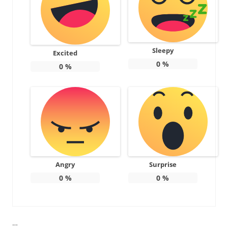
Sleepy
Excited
0
%
0
%
Angry
Surprise
0
%
0
%
…