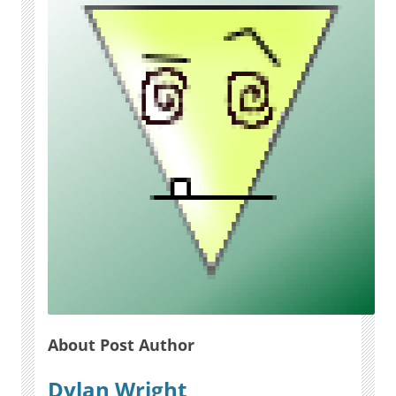
About Post Author
Dylan Wright