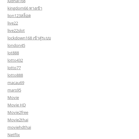
Judhai168
kingdom66 ทางเข้า
lion123สล็อต
live22
live22slot
lockdown168 เข้าสู่ระบบ
london45
lot888
lotto432
lotto77
lotto888
macau69
mars95
Movie
Movie HD
Movie2free
Movie2thai
moviehdthai
Netflix