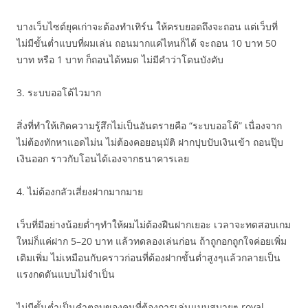
บางเว็บไซต์ยุคเก่าจะต้องทำเทิร์น ให้ครบยอดถึงจะถอน แต่เว็บที่
ไม่มีขั้นต่ำแบบที่ผมเล่น ถอนมากแค่ไหนก็ได้ จะถอน 10 บาท 50
บาท หรือ 1 บาท ก็ถอนได้หมด ไม่มีคำว่าโดนบังคับ
3. ระบบออโต้ไวมาก
สิ่งที่ทำให้เกิดความรู้สึกไม่เป็นอันตรายคือ “ระบบออโต้” เนื่องจาก
ไม่ต้องทักหาแอดไม่น ไม่ต้องคอยอนุมัติ ฝากปุบปับเงินเข้า ถอนปุ๊บ
เงินออก ราวกับโอนได้เองจากธนาคารเลย
4. ไม่ต้องกลัวเสี่ยงฝากมากมาย
เว็บที่มีอย่างน้อยต่ำๆทำให้ผมไม่ต้องฝืนฝากเยอะ เวลาจะทดสอบเกม
ใหม่ก็แค่ฝาก 5–20 บาท แล้วทดลองเล่นก่อน ถ้าถูกอกถูกใจค่อยเพิ่ม
เติมเพิ่ม ไม่เหมือนกับคราวก่อนที่ต้องฝากขั้นต่ำสูงๆแล้วกลายเป็น
แรงกดดันแบบไม่จำเป็น
ไม่มีขั้นต่ำเป็นคำตอบของคนที่ต้องการเล่นแบบสบายๆ royal