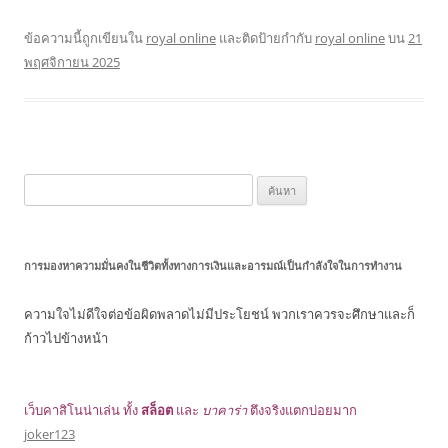
ข้อความนี้ถูกเขียนใน
royal online
และติดป้ายกำกับ
royal online
บน
21
พฤศจิกายน 2025
ค้นหา
สำหรับ:
การมองหาความมั่นคงในชีวิตทั้งทางการเงินและอารมณ์เป็นกำลังใจในการทำงาน
ความใจไม่ดีใจต่อข้อผิดพลาดไม่มีประโยชน์ พวกเราควรจะศึกษาและก็
ก้าวไปข้างหน้า
เว็บคาสิโนน่าเล่น ทั้ง
สล็อต
และ
บาคาร่า
ตึงจริงแตกบ่อยมาก
joker123