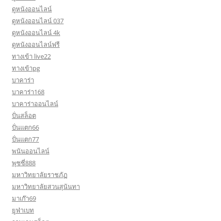
ดูหนังออนไลน์
ดูหนังออนไลน์ 037
ดูหนังออนไลน์ 4k
ดูหนังออนไลน์ฟรี
ทางเข้า live22
ทางเข้าpg
บาคาร่า
บาคาร่า168
บาคาร่าออนไลน์
ปั่นสล็อต
ปั่นแตก66
ปั่นแตก77
พนันออนไลน์
พุซซี่888
มหาวิทยาลัยราชภัฏ
มหาวิทยาลัยสวนสุนันทา
มาเก๊า69
ยูฟ่าเบท