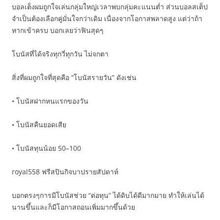
บอลเต็งผมถูกใจเล่นกลุ่มใหญ่เวลาพบกลุ่มคะแนนต่ำ ส่วนบอลสเต็ป
จำเป็นต้องเลือกคู่มั่นใจกว่าเดิม เนื่องจากโอกาสพลาดสูง แต่ว่าถ้า
หากเข้าครบ บอกเลยว่าฟินสุดๆ
โบนัสที่ได้จริงทุกวี่ทุกวัน ไม่จกตา
สิ่งที่ผมถูกใจที่สุดคือ “โบนัสรายวัน” ดังเช่น
• โบนัสฝากหนแรกของวัน
• โบนัสคืนยอดเสีย
• โบนัสทุนน้อย 50–100
royal558 ฟรีสปินกิจบาปรายสัปดาห์
บอกตรงๆการมีโบนัสช่วย “ต่อทุน” ได้ดิบได้ดีมากมาย ทำให้เล่นได้
นานขึ้นและก็มีโอกาสถอนเพิ่มมากขึ้นด้วย