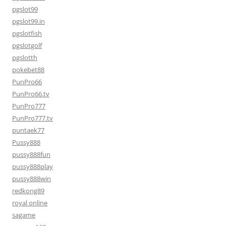
pgslot99
pgslot99.in
pgslotfish
pgslotgolf
pgslotth
pokebet88
PunPro66
PunPro66.tv
PunPro777
PunPro777.tv
puntaek77
Pussy888
pussy888fun
pussy888play
pussy888win
redkong89
royal online
sagame