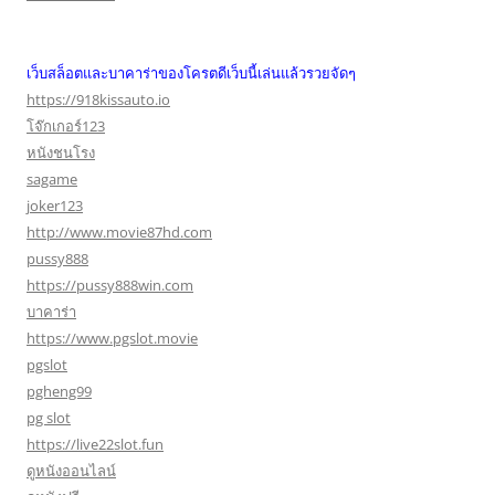
เว็บสล็อตและบาคาร่าของโครตดีเว็บนี้เล่นแล้วรวยจัดๆ
https://918kissauto.io
โจ๊กเกอร์123
หนังชนโรง
sagame
joker123
http://www.movie87hd.com
pussy888
https://pussy888win.com
บาคาร่า
https://www.pgslot.movie
pgslot
pgheng99
pg slot
https://live22slot.fun
ดูหนังออนไลน์