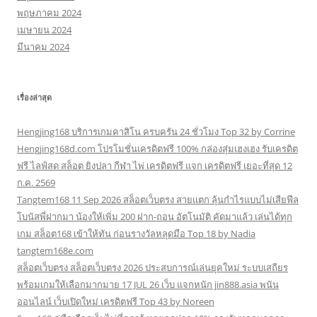
พฤษภาคม 2024
เมษายน 2024
มีนาคม 2024
เรื่องล่าสุด
Hengjing168 บริการเกมคาสิโน ครบครัน 24 ชั่วโมง Top 32 by Corrine
Hengjing168d.com โปรโมชั่นเครดิตฟรี 100% กล่องสุ่มเฮงเฮง รับเครดิต
ฟรี ไลฟ์สด สล็อต ยิงปลา กีฬา ไพ่ เครดิตฟรี แจก เครดิตฟรี เยอะที่สุด 12
ก.ค. 2569
Tangtem168 11 Sep 2026 สล็อตเว็บตรง สายแตก ลุ้นกำไรแบบไม่เสียฟีล
โบนัสพี่ฝากมา น้องให้เพิ่ม 200 ฝาก-ถอน อัตโนมัติ คัดมาแล้ว เล่นได้ทุก
เกม สล็อต168 เข้าให้ทัน ก่อนรางวัลหลุดมือ Top 18 by Nadia
tangtem168e.com
สล็อตเว็บตรง สล็อตเว็บตรง 2026 ประสบการณ์เล่นยุคใหม่ ระบบเสถียร
พร้อมเกมให้เลือกมากมาย 17 JUL 26 เว็บ แจกหนัก jin888.asia พนัน
ออนไลน์ เว็บเปิดใหม่ เครดิตฟรี Top 43 by Noreen