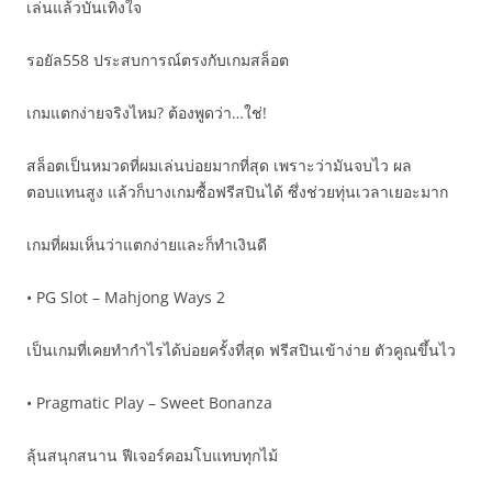
เล่นแล้วบันเทิงใจ
รอยัล558 ประสบการณ์ตรงกับเกมสล็อต
เกมแตกง่ายจริงไหม? ต้องพูดว่า…ใช่!
สล็อตเป็นหมวดที่ผมเล่นบ่อยมากที่สุด เพราะว่ามันจบไว ผล
ตอบแทนสูง แล้วก็บางเกมซื้อฟรีสปินได้ ซึ่งช่วยทุ่นเวลาเยอะมาก
เกมที่ผมเห็นว่าแตกง่ายและก็ทำเงินดี
• PG Slot – Mahjong Ways 2
เป็นเกมที่เคยทำกำไรได้บ่อยครั้งที่สุด ฟรีสปินเข้าง่าย ตัวคูณขึ้นไว
• Pragmatic Play – Sweet Bonanza
ลุ้นสนุกสนาน ฟีเจอร์คอมโบแทบทุกไม้