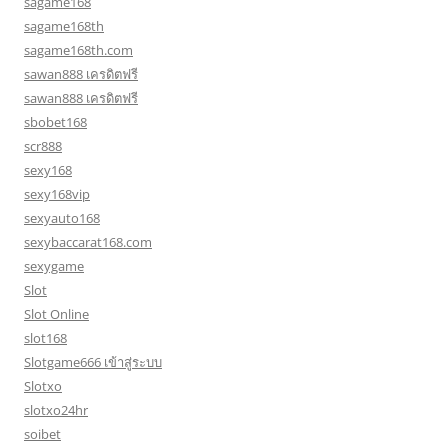
sagame168
sagame168th
sagame168th.com
sawan888 เครดิตฟรี
sawan888 เครดิตฟรี
sbobet168
scr888
sexy168
sexy168vip
sexyauto168
sexybaccarat168.com
sexygame
Slot
Slot Online
slot168
Slotgame666 เข้าสู่ระบบ
Slotxo
slotxo24hr
soibet