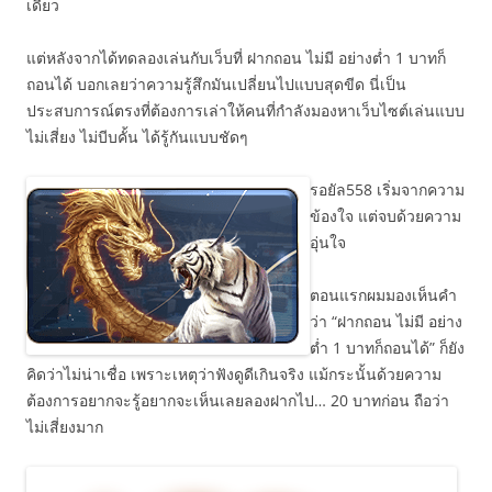
เดียว
แต่หลังจากได้ทดลองเล่นกับเว็บที่ ฝากถอน ไม่มี อย่างต่ำ 1 บาทก็
ถอนได้ บอกเลยว่าความรู้สึกมันเปลี่ยนไปแบบสุดขีด นี่เป็น
ประสบการณ์ตรงที่ต้องการเล่าให้คนที่กำลังมองหาเว็บไซต์เล่นแบบ
ไม่เสี่ยง ไม่บีบคั้น ได้รู้กันแบบชัดๆ
รอยัล558 เริ่มจากความ
ข้องใจ แต่จบด้วยความ
อุ่นใจ
ตอนแรกผมมองเห็นคำ
ว่า “ฝากถอน ไม่มี อย่าง
ต่ำ 1 บาทก็ถอนได้” ก็ยัง
คิดว่าไม่น่าเชื่อ เพราะเหตุว่าฟังดูดีเกินจริง แม้กระนั้นด้วยความ
ต้องการอยากจะรู้อยากจะเห็นเลยลองฝากไป… 20 บาทก่อน ถือว่า
ไม่เสี่ยงมาก