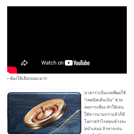
• ห้องให้เลือกเยอะมาก
บาคาร่าเป็นเกมที่ผมใช้
“เทคนิคเดินเงิน” ช่วย
ลดการเสี่ยง ทำให้เล่น
ได้ยาวนานกว่าแล้วก็มี
โอกาสกำไรค่อนข้างจะ
สม่ำเสมอ ถ้าหากเล่น