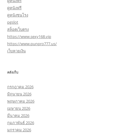
ดูหนังฟรี
ดูหนังฟรี
ดูหนังชนโรง
pgslot
สล็อตเว็บตรง
https://www.sexy168.vip
https://www.punpro777.us/
เว็บหวยเงิน
คลังเก็บ
กรกฎาคม 2026
มิถุนายน 2026
พฤษภาคม 2026
เมษายน 2026
มีนาคม 2026
กุมภาพันธ์ 2026
มกราคม 2026