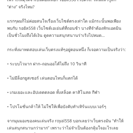
“ต่าง” จริงไหม?
แรกๆผมก็ไม่ค่อยสนใจเรื่องเว็บไซต์ตรงเท่าใด แม้กระนั้นพอเพียง
พบกับ รอยัล558 เว็บไซต์เอเย่นต์ที่ถอนช้า บางทีจำต้องทักแอดมิน
เป็นชั่วโมงถึงได้เงิน ดูดความสนุกสนานร่าเริงไปหมด…
กระทั่งมาทดสอบเล่นเว็บตรงแท้ๆอยู่ตอนหนึ่ง ก็เจอความเป็นจริงว่า:
• ระบบไวมาก ฝาก–ถอนออโต้ไม่ถึง 10 วินาที
• ไม่มีล็อกยูสเซอร์ เล่นตอนไหนก็แตกได้
• เกมเยอะและอัปเดตตลอด ทั้งสล็อต คาสิโนสด กีฬา
• โปรโมชั่นกล้าให้ ไม่ใช่ให้เพื่อบังคับทำเทิร์นแบบเวอร์ๆ
จากมุมมองของคนเล่นจริง royal558 บอกเลยว่าเว็บตรงมัน “ทำให้
เล่นสนุกสนานกว่ามาก” เพราะว่าไม่จำเป็นต้องกลุ้มใจอะไรเลย