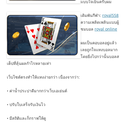
แบบใจเย็นครับผม
เดิมพันกีฬา:
royal558
ความเพลิดเพลินแบบผู้
ชมบอล
royal online
ผมเป็นคอบอลอยู่แล้ว
เลยถูกใจแทงบอลมาก
โดยยิ่งไปกว่านั้นบอลส
เต็ปที่ลุ้นผลกำไรหลายเท่า
เว็บไซต์ตรงทำให้แทงง่ายกว่า เนื่องจากว่า:
• ค่าน้ำประปาดีมากกว่าเว็บเอเย่นต์
• ปรับใบเสร็จรับเงินไว
• มีสถิติและก็กราฟให้ดู