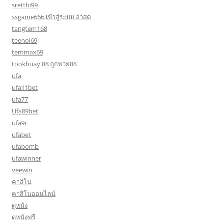
sretthi99
ssgame666 เข้าสู่ระบบ ล่าสุด
tangtem168
teenoi69
temmax69
tookhuay 88 ถูกหวย88
ufa
ufa11bet
ufa77
Ufa89bet
ufa9r
ufabet
ufabomb
ufawinner
veewin
คาสิโน
คาสิโนออนไลน์
ดูหนัง
ดูหนังฟรี