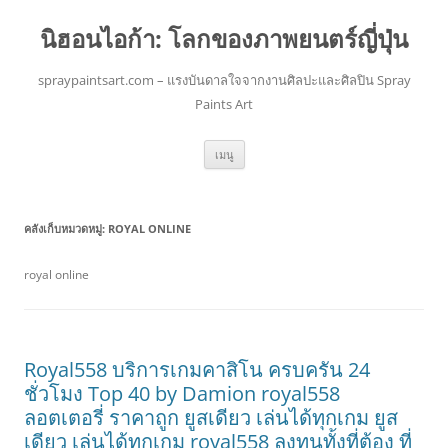
นิฮอนไอก้า: โลกของภาพยนตร์ญี่ปุ่น
spraypaintsart.com – แรงบันดาลใจจากงานศิลปะและศิลปิน Spray
Paints Art
ข้าม
เมนู
ไป
ยัง
เนื้อหา
คลังเก็บหมวดหมู่:
ROYAL ONLINE
royal online
Royal558 บริการเกมคาสิโน ครบครัน 24
ชั่วโมง Top 40 by Damion royal558
ลอตเตอรี่ ราคาถูก ยูสเดียว เล่นได้ทุกเกม ยูส
เดียว เล่นได้ทุกเกม royal558 ลงทุนทั้งที่ต้อง ที่