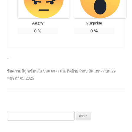
Angry
Surprise
0
%
0
%
…
ข้อความนี้ถูกเขียนใน
ปั่นแตก77
และติดป้ายกำกับ
ปั่นแตก77
บน
29
พฤษภาคม 2026
ค้นหา
สำหรับ: