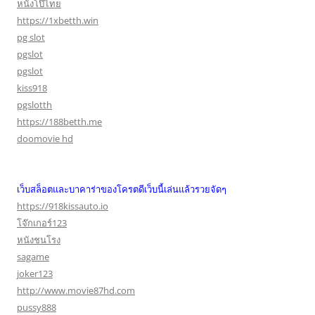
หนังโป๊ไทย
https://1xbetth.win
pg slot
pgslot
pgslot
kiss918
pgslotth
https://188betth.me
doomovie hd
เว็บสล็อตและบาคาร่าของโครตดีเว็บนี้เล่นแล้วรวยจัดๆ
https://918kissauto.io
โจ๊กเกอร์123
หนังชนโรง
sagame
joker123
http://www.movie87hd.com
pussy888