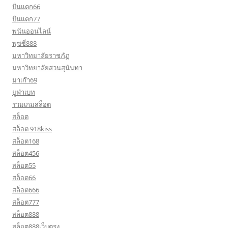
ปั่นแตก66
ปั่นแตก77
พนันออนไลน์
พุซซี่888
มหาวิทยาลัยราชภัฏ
มหาวิทยาลัยสวนสุนันทา
มาเก๊า69
ยูฟ่าเบท
รวมเกมสล็อต
สล็อต
สล็อต 918kiss
สล็อต168
สล็อต456
สล็อต55
สล็อต66
สล็อต666
สล็อต777
สล็อต888
สล็อต888เว็บตรง