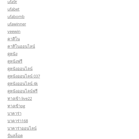
ufa9r
ufabet
ufabomb
ufawinner
veewin
คาสิโน
คาสิโนออนไลน์
ดูหนัง
ดูหนังฟรี
ดูหนังออนไลน์
ดูหนังออนไลน์ 037
ดูหนังออนไลน์ 4k
ดูหนังออนไลน์ฟรี
ทางเข้า live22
ทางเข้าpg
บาคาร่า
บาคาร่า168
บาคาร่าออนไลน์
ปั่นสล็อต