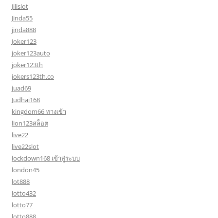
Jilislot
Jinda55
jinda888
Joker123
joker123auto
joker123th
jokers123th.co
juad69
Judhai168
kingdom66 ทางเข้า
lion123สล็อต
live22
live22slot
lockdown168 เข้าสู่ระบบ
london45
lot888
lotto432
lotto77
lotto888