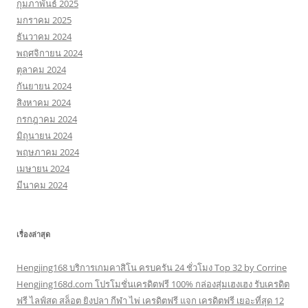
กุมภาพันธ์ 2025
มกราคม 2025
ธันวาคม 2024
พฤศจิกายน 2024
ตุลาคม 2024
กันยายน 2024
สิงหาคม 2024
กรกฎาคม 2024
มิถุนายน 2024
พฤษภาคม 2024
เมษายน 2024
มีนาคม 2024
เรื่องล่าสุด
Hengjing168 บริการเกมคาสิโน ครบครัน 24 ชั่วโมง Top 32 by Corrine
Hengjing168d.com โปรโมชั่นเครดิตฟรี 100% กล่องสุ่มเฮงเฮง รับเครดิต
ฟรี ไลฟ์สด สล็อต ยิงปลา กีฬา ไพ่ เครดิตฟรี แจก เครดิตฟรี เยอะที่สุด 12