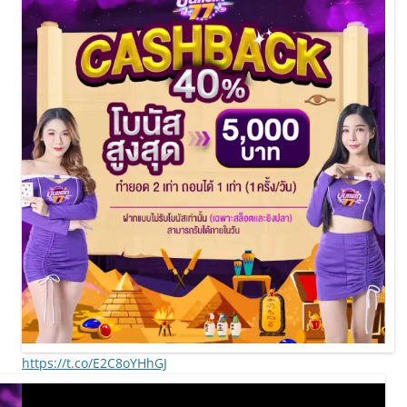
https://t.co/E2C8oYHhGJ