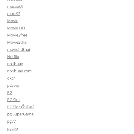
macau69
mars95
Movie
Movie HD
Movie2free
Movie2thai
moviehdthai
Netflix
no1huay
no1huay.com
okc4
p2vvip
PG
PG Slot
PG Slot เว็บใหม่
pg SuperGame
pg77
pgceo