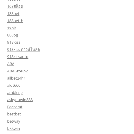
168สล็อต
188bet
188betth
1xbit
888pg
918Kiss
918kiss ดาวน์โหลด
918kissauto
ABA
ABAGroup2
allbet24hr
alot666
ambking
askyouwin888
Baccarat
bestbet
betway
bkkwin