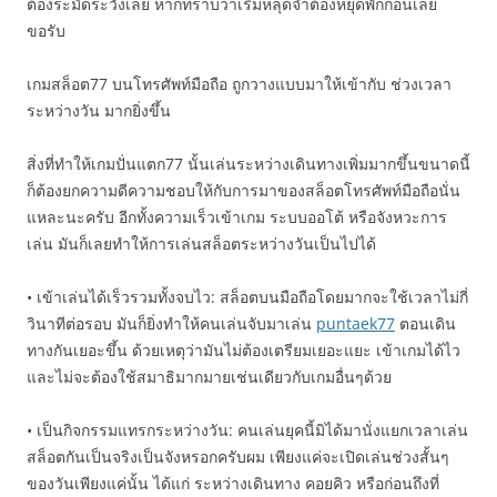
ต้องระมัดระวังเลย หากทราบว่าเริ่มหลุดจำต้องหยุดพักก่อนเลย
ขอรับ
เกมสล็อต77 บนโทรศัพท์มือถือ ถูกวางแบบมาให้เข้ากับ ช่วงเวลา
ระหว่างวัน มากยิ่งขึ้น
สิ่งที่ทำให้เกมปั่นแตก77 นั้นเล่นระหว่างเดินทางเพิ่มมากขึ้นขนาดนี้
ก็ต้องยกความดีความชอบให้กับการมาของสล็อตโทรศัพท์มือถือนั่น
แหละนะครับ อีกทั้งความเร็วเข้าเกม ระบบออโต้ หรือจังหวะการ
เล่น มันก็เลยทำให้การเล่นสล็อตระหว่างวันเป็นไปได้
• เข้าเล่นได้เร็วรวมทั้งจบไว: สล็อตบนมือถือโดยมากจะใช้เวลาไม่กี่
วินาทีต่อรอบ มันก็ยิ่งทำให้คนเล่นจับมาเล่น
puntaek77
ตอนเดิน
ทางกันเยอะขึ้น ด้วยเหตุว่ามันไม่ต้องเตรียมเยอะแยะ เข้าเกมได้ไว
และไม่จะต้องใช้สมาธิมากมายเช่นเดียวกับเกมอื่นๆด้วย
• เป็นกิจกรรมแทรกระหว่างวัน: คนเล่นยุคนี้มิได้มานั่งแยกเวลาเล่น
สล็อตกันเป็นจริงเป็นจังหรอกครับผม เพียงแค่จะเปิดเล่นช่วงสั้นๆ
ของวันเพียงแค่นั้น ได้แก่ ระหว่างเดินทาง คอยคิว หรือก่อนถึงที่