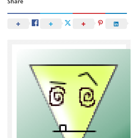
Share