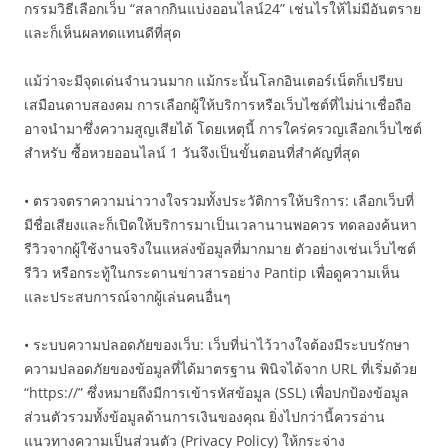
กรรมวิธีเลือกเว็บ “สลากกินแบ่งออนไลน์24” เช่นไรให้ไม่มีอันตราย
และก็เห็นผลทดแทนดีที่สุด
แม้ว่าจะมีจุดเด่นจำนวนมาก แม้กระนั้นโลกอินเตอร์เน็ตก็เปรียบ
เสมือนดาบสองคม การเลือกผู้ให้บริการหรือเว็บไซต์ที่ไม่น่าเชื่อถือ
อาจนำมาซึ่งความสูญเสียได้ โดยเหตุนี้ การใคร่ครวญเลือกเว็บไซต์
สำหรับ ซื้อหวยออนไลน์ 1 วันจึงเป็นขั้นตอนที่สำคัญที่สุด
• ตรวจตราความน่าวางใจรวมทั้งประวัติการให้บริการ: เลือกเว็บที่
มีชื่อเสียงและก็เปิดให้บริการมาเป็นเวลานานพอควร ทดลองค้นหา
รีวิวจากผู้ใช้งานจริงในแหล่งข้อมูลที่มากมาย ตัวอย่างเช่นเว็บไซต์
รีวิว หรือกระทู้ในกระดานข่าวสารอย่าง Pantip เพื่อดูความเห็น
และประสบการณ์จากผู้เล่นคนอื่นๆ
• ระบบความปลอดภัยของเว็บ: เว็บที่น่าไว้วางใจต้องมีระบบรักษา
ความปลอดภัยของข้อมูลที่ได้มาตรฐาน พินิจได้จาก URL ที่เริ่มด้วย
“https://” ซึ่งหมายถึงมีการเข้ารหัสข้อมูล (SSL) เพื่อปกป้องข้อมูล
ส่วนตัวรวมทั้งข้อมูลด้านการเงินของคุณ ยิ่งไปกว่านี้ควรอ่าน
แนวทางความเป็นส่วนตัว (Privacy Policy) ให้กระจ่าง