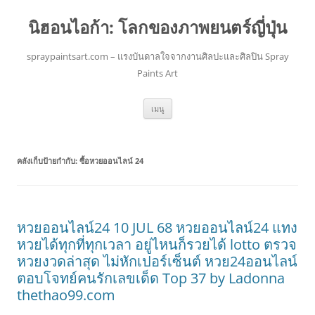
นิฮอนไอก้า: โลกของภาพยนตร์ญี่ปุ่น
spraypaintsart.com – แรงบันดาลใจจากงานศิลปะและศิลปิน Spray
Paints Art
ข้าม
เมนู
ไป
ยัง
เนื้อหา
คลังเก็บป้ายกำกับ:
ซื้อหวยออนไลน์ 24
หวยออนไลน์24 10 JUL 68 หวยออนไลน์24 แทง
หวยได้ทุกที่ทุกเวลา อยู่ไหนก็รวยได้ lotto ตรวจ
หวยงวดล่าสุด ไม่หักเปอร์เซ็นต์ หวย24ออนไลน์
ตอบโจทย์คนรักเลขเด็ด Top 37 by Ladonna
thethao99.com