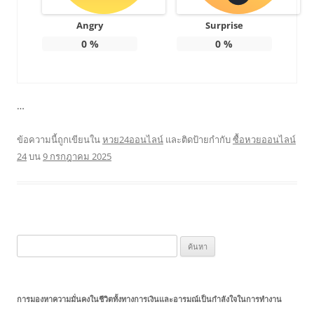
Angry
Surprise
0
%
0
%
…
ข้อความนี้ถูกเขียนใน
หวย24ออนไลน์
และติดป้ายกำกับ
ซื้อหวยออนไลน์
24
บน
9 กรกฎาคม 2025
ค้นหา
สำหรับ:
การมองหาความมั่นคงในชีวิตทั้งทางการเงินและอารมณ์เป็นกำลังใจในการทำงาน