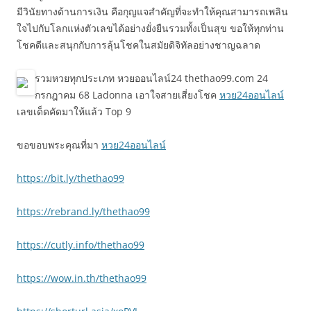
มีวินัยทางด้านการเงิน คือกุญแจสำคัญที่จะทำให้คุณสามารถเพลิน
ใจไปกับโลกแห่งตัวเลขได้อย่างยั่งยืนรวมทั้งเป็นสุข ขอให้ทุกท่าน
โชคดีและสนุกกับการลุ้นโชคในสมัยดิจิทัลอย่างชาญฉลาด
รวมหวยทุกประเภท หวยออนไลน์24 thethao99.com 24
กรกฎาคม 68 Ladonna เอาใจสายเสี่ยงโชค
หวย24ออนไลน์
เลขเด็ดคัดมาให้แล้ว Top 9
ขอขอบพระคุณที่มา
หวย24ออนไลน์
https://bit.ly/thethao99
https://rebrand.ly/thethao99
https://cutly.info/thethao99
https://wow.in.th/thethao99