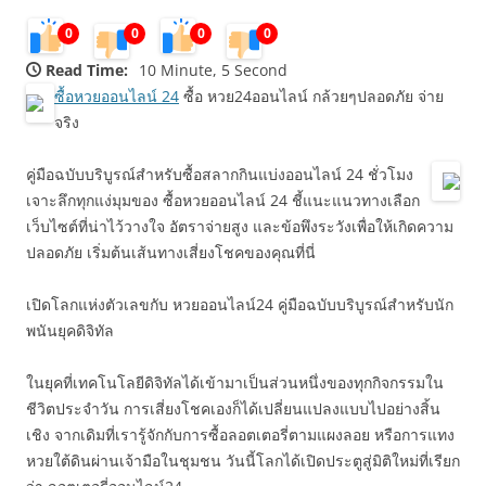
0
0
0
0
Read Time:
10 Minute, 5 Second
ซื้อหวยออนไลน์ 24
ซื้อ หวย24ออนไลน์ กล้วยๆปลอดภัย จ่าย
จริง
คู่มือฉบับบริบูรณ์สำหรับซื้อสลากกินแบ่งออนไลน์ 24 ชั่วโมง
เจาะลึกทุกแง่มุมของ ซื้อหวยออนไลน์ 24 ชี้แนะแนวทางเลือก
เว็บไซต์ที่น่าไว้วางใจ อัตราจ่ายสูง และข้อพึงระวังเพื่อให้เกิดความ
ปลอดภัย เริ่มต้นเส้นทางเสี่ยงโชคของคุณที่นี่
เปิดโลกแห่งตัวเลขกับ หวยออนไลน์24 คู่มือฉบับบริบูรณ์สำหรับนัก
พนันยุคดิจิทัล
ในยุคที่เทคโนโลยีดิจิทัลได้เข้ามาเป็นส่วนหนึ่งของทุกกิจกรรมใน
ชีวิตประจำวัน การเสี่ยงโชคเองก็ได้เปลี่ยนแปลงแบบไปอย่างสิ้น
เชิง จากเดิมที่เรารู้จักกับการซื้อลอตเตอรี่ตามแผงลอย หรือการแทง
หวยใต้ดินผ่านเจ้ามือในชุมชน วันนี้โลกได้เปิดประตูสู่มิติใหม่ที่เรียก