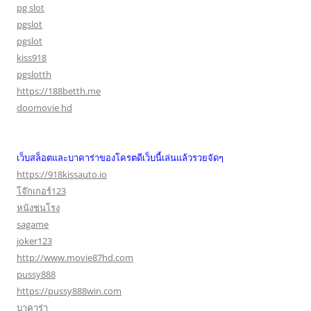
pg slot
pgslot
pgslot
kiss918
pgslotth
https://188betth.me
doomovie hd
เว็บสล็อตและบาคาร่าของโครตดีเว็บนี้เล่นแล้วรวยจัดๆ
https://918kissauto.io
โจ๊กเกอร์123
หนังชนโรง
sagame
joker123
http://www.movie87hd.com
pussy888
https://pussy888win.com
บาคาร่า