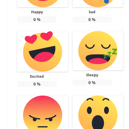
Happy
Sad
0
%
0
%
Sleepy
Excited
0
%
0
%