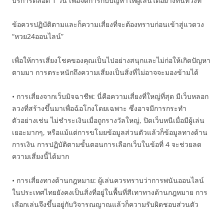
บริการตลอด 1 วัน เพื่อจัดการกับปัญหาให้ผู้เล่นได้อย่างทันท่วงที
ข้อควรปฏิบัติตามและก็ความเสี่ยงที่จะต้องทราบก่อนเข้าสู่แวดวง
“หวย24ออนไลน์”
เพื่อให้การเสี่ยงโชคของคุณเป็นไปอย่างสนุกและไม่ก่อให้เกิดปัญหา
ตามมา การตระหนักถึงความเสี่ยงเป็นสิ่งที่ไม่อาจจะมองข้ามได้
• การเสี่ยงจากเว็บมิจฉาชีพ: นี่คือความเสี่ยงที่ใหญ่ที่สุด มีเว็บหลอก
ลวงที่สร้างขึ้นมาเพื่อฉ้อโกงโดยเฉพาะ ซึ่งอาจมีการกระทำ
ตัวอย่างเช่น ไม่ชำระเงินเมื่อถูกรางวัลใหญ่, ปิดเว็บหนีเมื่อมีผู้เล่น
เยอะมากๆ, หรือแม้แต่การขโมยข้อมูลส่วนตัวแล้วก็ข้อมูลทางด้าน
การเงิน การปฏิบัติตามขั้นตอนการเลือกเว็บในข้อที่ 4 จะช่วยลด
ความเสี่ยงนี้ได้มาก
• การเสี่ยงทางด้านกฎหมาย: ผู้เล่นควรทราบว่าการพนันออนไลน์
ในประเทศไทยยังคงเป็นสิ่งที่อยู่ในพื้นที่สีเทาทางด้านกฎหมาย การ
เลือกเล่นจึงขึ้นอยู่กับวิจารณญาณแล้วก็ความรับผิดชอบส่วนตัว