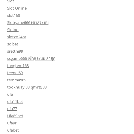
Slot
Slot Online
slot168
Slotgame666 เข้าสู่ระบบ
Slotxo
slotxo24hr
soibet
sretthi99
ssgame666 เข้าสู่ระบบ ล่าสุด
tangtem168
teenoi69
temmax69
tookhuay 88 ถูกหวย88
ufa
ufa11bet
ufa77
Ufa89bet
ufa9r
ufabet