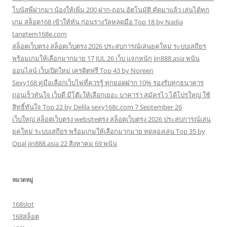
โบนัสพี่ฝากมา น้องให้เพิ่ม 200 ฝาก-ถอน อัตโนมัติ คัดมาแล้ว เล่นได้ทุก
เกม สล็อต168 เข้าให้ทัน ก่อนรางวัลหลุดมือ Top 18 by Nadia
tangtem168e.com
สล็อตเว็บตรง สล็อตเว็บตรง 2026 ประสบการณ์เล่นยุคใหม่ ระบบเสถียร
พร้อมเกมให้เลือกมากมาย 17 JUL 26 เว็บ แจกหนัก jin888.asia พนัน
ออนไลน์ เว็บเปิดใหม่ เครดิตฟรี Top 43 by Noreen
Sexy168 คู่มือเลือกเว็บไพ่ที่ควรรู้ ทุกยอดฝาก 10% รองรับทุกธนาคาร
ถอนเร็วทันใจ เว็บดี มีโต๊ะให้เลือกเยอะ บาคาร่า สมัครไว ได้โปรใหญ่ ใช้
สิทธิ์ทันใจ Top 22 by Delila sexy168c.com 7 September 26
เว็บใหญ่ สล็อตเว็บตรง websiteตรง สล็อตเว็บตรง 2026 ประสบการณ์เล่น
ยุคใหม่ ระบบเสถียร พร้อมเกมให้เลือกมากมาย ทดลองเล่น Top 35 by
Opal jin888.asia 22 สิงหาคม 69 พนัน
หมวดหมู่
168slot
168สล็อต