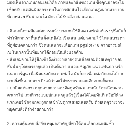
มองเห็นจากเกมก่อนเลยก็คือ ภาพและก็ธีมของเกม ซึ่งคุณอาจจะไม่
เชื่อครับ แต่มันมีผลกระทบในการตัดสินใจเลือกเกมสูงมากมาย เกม
ที่ภาพสวย ธีมน่าสนใจ มักจะได้รับเลือกก่อนเสมอ
• สีและก็ภาพมีผลต่ออารมณ์: บางเกมใช้สีสด เอฟเฟกต์แรงๆซึ่งมันก็
ทำให้พวกเราตื่นเต้นตั้งแต่ยังไม่เริ่มเล่น แต่บางเกมใช้โทนสบายตา
ที่ดูผ่อนคลายกว่า ซึ่งคนเล่นก็จะเลือกเกม pgslot718 จากอารมณ์
ณ ในเวลานั้นที่อยากได้ก่อนเป็นสิ่งแรกด้วย
• ธีมเกมช่วยให้รู้สึกเข้าถึงง่าย: หลายๆคนเลือกเกมด้วยเหตุว่าชอบ
ธีมนั้นๆโดยตรงอยู่แล้ว เป็นต้นว่า แนวเผชิญภัย แนวแฟนตา หรือ
แนวการ์ตูน เมื่อธีมตรงกับความพอใจ มันก็จะเชื่อมต่อกับเกมได้ง่าย
มากยิ่งขึ้นมากมาย ถึงแม้ว่าจะไม่ทราบรายละเอียดเกมก็ตาม
• ปกมีผลต่อการหยุดสายตา: ลองคิดดูครับผม เกมนับร้อยเลื่อนผ่าน
ตาเราไป เกมที่วางแบบปกเด่นๆดูแล้วรู้เรื่องได้โดยทันที หรือมีค้าง
แรกเตอร์ชัดๆมักจะถูกกดเข้าไปดูกรเสมอเลยครับ ด้วยเหตุว่าเราจะ
หยุดกับสิ่งที่จำง่ายดายกว่า
2. ความคุ้นเคย คืออีกเหตุผลสำคัญที่ทำให้คนเลือกเกมเดิมซ้ำ