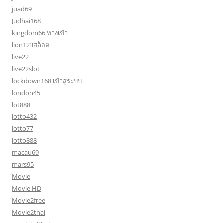
juad69
Judhai168
kingdom66 ทางเข้า
lion123สล็อต
live22
live22slot
lockdown168 เข้าสู่ระบบ
london45
lot888
lotto432
lotto77
lotto888
macau69
mars95
Movie
Movie HD
Movie2free
Movie2thai