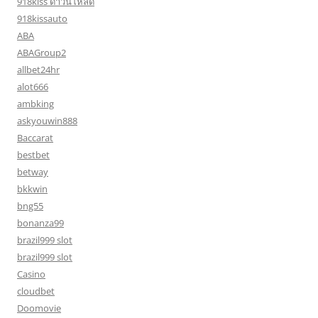
918kiss ดาวน์โหลด
918kissauto
ABA
ABAGroup2
allbet24hr
alot666
ambking
askyouwin888
Baccarat
bestbet
betway
bkkwin
bng55
bonanza99
brazil999 slot
brazil999 slot
Casino
cloudbet
Doomovie