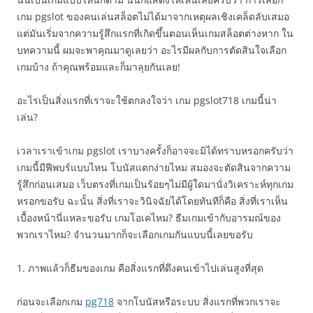
เกม pgslot ของคนเล่นสล็อตไม่ได้มาจากเหตุผลเชิงเคล็ดลับเสมอ
แต่มันเริ่มจากความรู้สึกแรกที่เกิดขึ้นตอนเห็นเกมสล็อตต่างหาก ใน
บทความนี้ ผมจะพาคุณมาดูเลยว่า อะไรมีผลกับการตัดสินใจเลือก
เกมบ้าง ถ้าคุณพร้อมและก็มาลุยกันเลย!
อะไรเป็นสิ่งแรกที่เราจะใช้ตกลงใจว่า เกม pgslot718 เกมนี้น่า
เล่น?
เวลาเราเข้าเกม pgslot เราบางครั้งก็อาจจะมิได้ทราบหรอกครับว่า
เกมนี้มีฟีพบร์แบบไหน โบนัสแตกง่ายไหม สมองจะตัดสินจากความ
รู้สึกก่อนเสมอ เว็บตรงที่เกมเป็นร้อยๆไม่มีผู้ใดมานั่งวิเคราะห์ทุกเกม
หรอกขอรับ ฉะนั้น สิ่งที่เราจะวินิจฉัยได้โดยทันทีก็คือ สิ่งที่เราเห็น
เบื้องหน้านี่แหละขอรับ เกมโอเคไหม? ธีมเกมเข้ากับอารมณ์ของ
พวกเราไหม? จำนวนมากก็จะเลือกเกมกันแบบนี้เลยขอรับ
1. ภาพแล้วก็ธีมของเกม คือสิ่งแรกที่ดึงคนเข้าไปเล่นสูงที่สุด
ก่อนจะเลือกเกม
pg718
จากโบนัสหรือระบบ สิ่งแรกที่พวกเราจะ