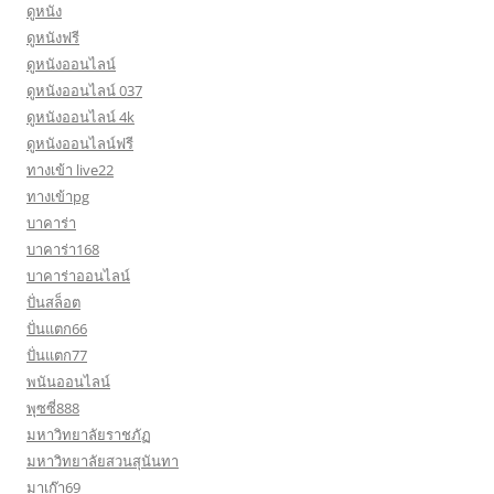
ดูหนัง
ดูหนังฟรี
ดูหนังออนไลน์
ดูหนังออนไลน์ 037
ดูหนังออนไลน์ 4k
ดูหนังออนไลน์ฟรี
ทางเข้า live22
ทางเข้าpg
บาคาร่า
บาคาร่า168
บาคาร่าออนไลน์
ปั่นสล็อต
ปั่นแตก66
ปั่นแตก77
พนันออนไลน์
พุซซี่888
มหาวิทยาลัยราชภัฏ
มหาวิทยาลัยสวนสุนันทา
มาเก๊า69