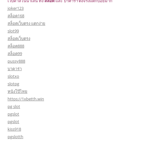
เว็บคาสิโนน่าเล่น ทั้ง
สล็อต
และ
บาคาร่า
ตึงจริงแตกบ่อยมาก
joker123
สล็อต168
สล็อตเว็บตรง แตกง่าย
slot99
สล็อตเว็บตรง
สล็อต888
สล็อต99
pussy888
บาคาร่า
slotxo
slotpg
หนังโป๊ไทย
https://1xbetth.win
pg slot
pgslot
pgslot
kiss918
pgslotth