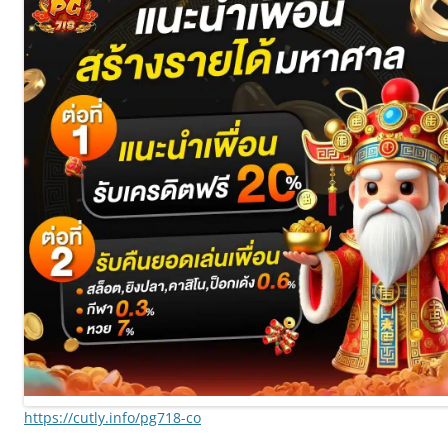
https://cutly.info/pg718-co