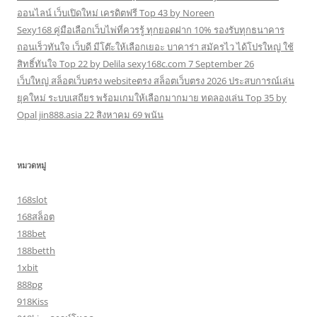
ออนไลน์ เว็บเปิดใหม่ เครดิตฟรี Top 43 by Noreen
Sexy168 คู่มือเลือกเว็บไพ่ที่ควรรู้ ทุกยอดฝาก 10% รองรับทุกธนาคาร
ถอนเร็วทันใจ เว็บดี มีโต๊ะให้เลือกเยอะ บาคาร่า สมัครไว ได้โปรใหญ่ ใช้
สิทธิ์ทันใจ Top 22 by Delila sexy168c.com 7 September 26
เว็บใหญ่ สล็อตเว็บตรง websiteตรง สล็อตเว็บตรง 2026 ประสบการณ์เล่น
ยุคใหม่ ระบบเสถียร พร้อมเกมให้เลือกมากมาย ทดลองเล่น Top 35 by
Opal jin888.asia 22 สิงหาคม 69 พนัน
หมวดหมู่
168slot
168สล็อต
188bet
188betth
1xbit
888pg
918Kiss