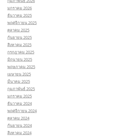
กุมภาพันธ์ 2026
มกราคม 2026
ธันวาคม 2025
พฤศจิกายน 2025
ตุลาคม 2025
กันยายน 2025
สิงหาคม 2025
กรกฎาคม 2025
มิถุนายน 2025
พฤษภาคม 2025
เมษายน 2025
มีนาคม 2025
กุมภาพันธ์ 2025
มกราคม 2025
ธันวาคม 2024
พฤศจิกายน 2024
ตุลาคม 2024
กันยายน 2024
สิงหาคม 2024