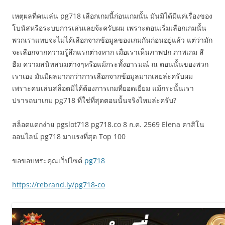
เหตุผลที่คนเล่น pg718 เลือกเกมนี้ก่อนเกมนั้น มันมิได้มีแค่เรื่องของ
โบนัสหรือระบบการเล่นเลยจ้ะครับผม เพราะตอนเริ่มเลือกเกมนั้น
พวกเราแทบจะไม่ได้เลือกจากข้อมูลของเกมกันก่อนอยู่แล้ว แต่ว่ามัก
จะเลือกจากความรู้สึกแรกต่างหาก เมื่อเราเห็นภาพปก ภาพเกม สี
ธีม ความสนิทสนมต่างๆหรือแม้กระทั้งอารมณ์ ณ ตอนนั้นของพวก
เราเอง มันมีผลมากกว่าการเลือกจากข้อมูลมากเลยล่ะครับผม
เพราะคนเล่นสล็อตมิได้ต้องการเกมที่ยอดเยี่ยม แม้กระนั้นเรา
ปรารถนาเกม pg718 ที่ใช่ที่สุดตอนนั้นจริงไหมล่ะครับ?
สล็อตแตกง่าย pgslot718 pg718.co 8 ก.ค. 2569 Elena คาสิโน
ออนไลน์ pg718 มาแรงที่สุด Top 100
ขอขอบพระคุณเว็ปไซต์
pg718
https://rebrand.ly/pg718-co