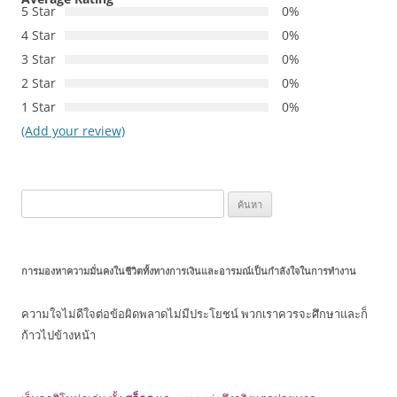
5 Star
0%
4 Star
0%
3 Star
0%
2 Star
0%
1 Star
0%
(Add your review)
ค้นหา
สำหรับ:
การมองหาความมั่นคงในชีวิตทั้งทางการเงินและอารมณ์เป็นกำลังใจในการทำงาน
ความใจไม่ดีใจต่อข้อผิดพลาดไม่มีประโยชน์ พวกเราควรจะศึกษาและก็
ก้าวไปข้างหน้า