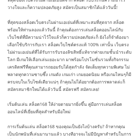
วางใจและก็ความปลอดภัยสูง สมัครเป็นสมาชิกได้แล้ววันนี้!
ที่สุดของสล็อตเว็บตรงไมผ่านเอเย่นต์ที่เหมาะสมที่สุดจาก สล็อต
พร้อมให้ท่านลองแล้ววันนี้ ถ้าคุณต้องการเล่นสล็อตออนไลน์กับ
เว็บไซต์ที่มีความน่าไว้ใจแล้วก็ความปลอดภัยล่ะก็ ยังไงก็จำต้องมา
เลือกใช้บริการกับเรา สล็อตเว็บไซต์ตรงแท้ 100% เท่านั้น เว็บตรง
ไม่ผ่านเอเย่นต์ที่ได้รับการรับรองลิขสิทธิ์แท้จากค่ายเกมชั้นนำระดับ
โลก มีเกมให้เลือกเล่นเยอะมาก มาพร้อมโปรโมชั่นรวมทั้งกิจกรรม
เครดิตฟรีที่คุณสามารถยอมรับได้สุดกำลัง จัดเต็มทุกความพิเศษ ไม่
พลาดทุกความซาบซึ้ง เกมดัง เกมเก่า เกมยอดนิยม หรือเกมไหนๆก็มี
ครบจบในเว็บไซต์เดียวแน่ๆ ถ้าคุณไม่ได้อยากต้องการพลาดล่ะก็
สมัครสมาชิกใหม่ได้แล้ววันนี้ สมัครฟรี สมัครเลย!
เริ่มต้นเล่น สล็อต168 ให้ง่ายดายมากยิ่งขึ้น คู่มือการเล่นสล็อต
ออนไลน์ที่เยี่ยมที่สุดสำหรับมือใหม่
การเริ่มต้นเล่น สล็อต168 ของคุณเป็นยังไงบ้างครับ? ถ้าหากคุณ
เป็นนักพนันที่เล่นมานานแล้ว บางทีอาจจะไม่มีปัญหาสำหรับในการ