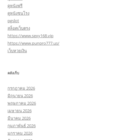
ดูหนังฟรี
ดูหนังชนโรง
pgslot
สล็อตเว็บตรง
https://www.sexy168.vip
https://www.punpro777.us/
เว็บหวยเงิน
คลังเก็บ
กรกฎาคม 2026
มิถุนายน 2026
พฤษภาคม 2026
เมษายน 2026
มีนาคม 2026
กุมภาพันธ์ 2026
มกราคม 2026