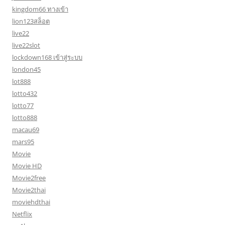
kingdom66 ทางเข้า
lion123สล็อต
live22
live22slot
lockdown168 เข้าสู่ระบบ
london45
lot888
lotto432
lotto77
lotto888
macau69
mars95
Movie
Movie HD
Movie2free
Movie2thai
moviehdthai
Netflix