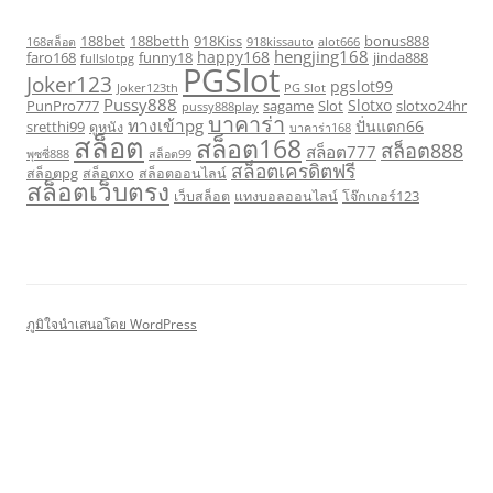
188bet
188betth
918Kiss
bonus888
168สล็อต
918kissauto
alot666
hengjing168
happy168
faro168
funny18
jinda888
fullslotpg
PGSlot
Joker123
pgslot99
Joker123th
PG Slot
Pussy888
Slotxo
PunPro777
sagame
Slot
slotxo24hr
pussy888play
บาคาร่า
ทางเข้าpg
ปั่นแตก66
sretthi99
ดูหนัง
บาคาร่า168
สล็อต
สล็อต168
สล็อต888
สล็อต777
พุซซี่888
สล็อต99
สล็อตเครดิตฟรี
สล็อตpg
สล็อตxo
สล็อตออนไลน์
สล็อตเว็บตรง
เว็บสล็อต
แทงบอลออนไลน์
โจ๊กเกอร์123
ภูมิใจนำเสนอโดย WordPress