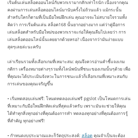
เริ่มต้นเล่นสล็อตออนไลน์กับพวกเรามากสักเท่าไรนัก เนื่องจากคุณ
คงผ่านการเล่นสล็อตออนไลน์มานับครั้งไม่ถ้วนแล้ว แม้กระนั้น
สำหรับใครก็ตามที่เป็นมือใหม่ฝึกเล่น คุณอาจจะไม่สบายใจรวมทั้ง
คิดว่า การเริ่มต้นเล่น สล็อต168 นั้นยากอย่างมาก แต่ว่าคู่มือการ
เล่นสล็อตสำหรับมือใหม่ของพวกเราจะก่อให้คุณลืมไปเลยว่า การ
เล่นสล็อตออนไลน์นั้นเคยยากด้วยหรอ? เนื่องจากว่ามันง่ายแบบ
สุดๆเลยล่ะนะครับ
เล่าเรียนรวมทั้งเลือกเกมที่เหมาะสม: คุณจึงควรอ่านคำชี้แจงเกม
กติกา เครื่องหมายต่างๆรวมทั้งไลน์พนันที่ชนะของเกมนั้นๆด้วย เพื่อ
ที่คุณจะได้ประเมินจังหวะในการชนะแล้วก็เลือกเกมที่เหมาะสมกับ
การเล่นของคุณเจริญขึ้น
• เริ่มทดสอบเล่นฟรี: โหมดทดลองเล่นฟรี pgslot เป็นโหมดการเล่น
ที่เหมาะกับมือใหม่ฝึกหัดเล่นที่สุดแล้วครับ เพราะมันจะช่วยให้คุณ
ได้ทำทุกสิ่งทุกอย่างที่คุณต้องการทำ ทดลองทุกอย่างที่คุณต้องการรู้
ที่สำคัญ ทุกอย่างฟรี!
• กำหนดงบประมาณและก็วัตถุประสงค์:
สล็อต
คุณจำเป็นจะต้อง