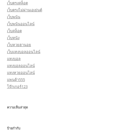
เว็บตรงสล็อต
เว็บตรงไม่ผ่านเอเย่นต์
เว็บพนัน
เว็บพนันออนไลน์
เว็บสล็อต
เว็บหนัง
เว็บหวยฮานอย
เว็บแทงบอลออนไลน์
แทงบอล
แทงบอลออนไลน์
แทงหวยออนไลน์
แพนด้า555
โจ๊กเกอร์123
ความเห็นล่าสุด
ป้ายกำกับ