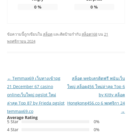
0
%
0
%
ข้อความนี้ถูกเขียนใน
สล็อต
และติดป้ายกำกับ
สล็อต168
บน
21
พฤศจิกายน 2024
เมนู
←
Temmax69 เว็บทางเข้าpg
สล็อต webเครดิตฟรี พนันเว็บ
นำทาง
21 December 67 casino
ใหญ่ สล็อต456 ใหม่ล่าสุด Top 6
เรื่อง
onlineเว็บใหญ่ pgslot ใหม่
by Kitty สล็อต
ล่าสุด Top 87 by Frieda pgslot
Hongkong456.co 6 พฤศจิกา 24
temmax69.co
→
Average Rating
5 Star
0%
4 Star
0%