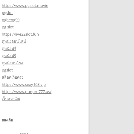
https://www.pgslot.movie
pgslot
pgheng99
pg slot
https://live22slot.fun
ดูหนังออนไลน์
ดูหนังฟรี
ดูหนังฟรี
ดูหนังชนโรง
pgslot
สล็อตเว็บตรง
https://www.sexy168.vip
https://www.punpro777.us/
เว็บหวยเงิน
คลังเก็บ