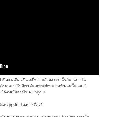
 เปิดเกมเดิม สปินไม่กี่รอบ แล้วหลังจากนั้นก็นอนต่อ ใน
ไรคนมากถึงเลือกเล่นเฉพาะก่อนนอนเพียงแค่นั้น และก็
ได้ง่ายขึ้นจริงไหม? มาดูกัน!
เล่น pgslot ได้สบายที่สุด?