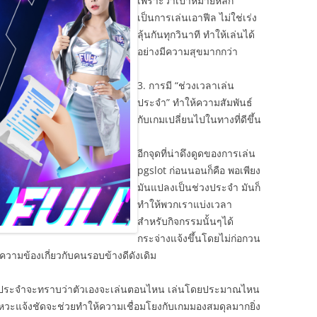
เพราะว่าเป้าหมายหลัก
เป็นการเล่นเอาฟีล ไม่ใช่เร่ง
ลุ้นกันทุกวินาที ทำให้เล่นได้
อย่างมีความสุขมากกว่า
3. การมี “ช่วงเวลาเล่น
ประจำ” ทำให้ความสัมพันธ์
กับเกมเปลี่ยนไปในทางที่ดีขึ้น
อีกจุดที่น่าดึงดูดของการเล่น
pgslot ก่อนนอนก็คือ พอเพียง
มันแปลงเป็นช่วงประจำ มันก็
ทำให้พวกเราแบ่งเวลา
สำหรับกิจกรรมนั้นๆได้
กระจ่างแจ้งขึ้นโดยไม่ก่อกวน
้ความข้องเกี่ยวกับคนรอบข้างดีดังเดิม
ลาเล่นประจำจะทราบว่าตัวเองจะเล่นตอนไหน เล่นโดยประมาณไหน
ังหวะแจ้งชัดจะช่วยทำให้ความเชื่อมโยงกับเกมมองสมดุลมากยิ่ง