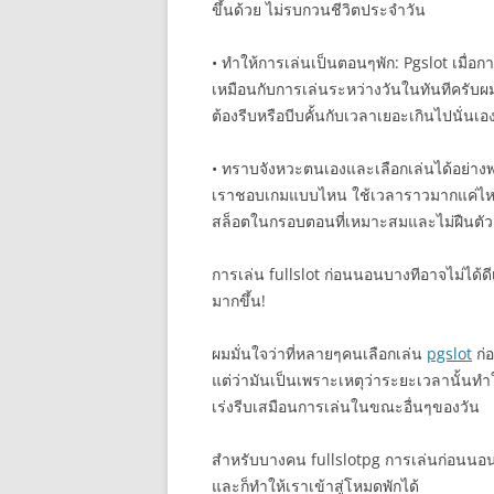
ขึ้นด้วย ไม่รบกวนชีวิตประจำวัน
• ทำให้การเล่นเป็นตอนๆพัก: Pgslot เมื่
เหมือนกับการเล่นระหว่างวันในทันทีครับผม
ต้องรีบหรือบีบคั้นกับเวลาเยอะเกินไปนั่นเอ
• ทราบจังหวะตนเองและเลือกเล่นได้อย่างพอ
เราชอบเกมแบบไหน ใช้เวลาราวมากแค่ไหนถ
สล็อตในกรอบตอนที่เหมาะสมและไม่ฝืนตั
การเล่น fullslot ก่อนนอนบางทีอาจไม่ได้ดีเ
มากขึ้น!
ผมมั่นใจว่าที่หลายๆคนเลือกเล่น
pgslot
ก่
แต่ว่ามันเป็นเพราะเหตุว่าระยะเวลานั้นทำ
เร่งรีบเสมือนการเล่นในขณะอื่นๆของวัน
สำหรับบางคน fullslotpg การเล่นก่อนนอน
และก็ทำให้เราเข้าสู่โหมดพักได้