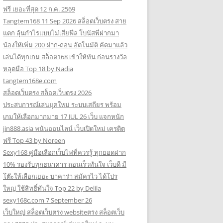
ฟรี เยอะที่สุด 12 ก.ค. 2569
Tangtem168 11 Sep 2026 สล็อตเว็บตรง สาย
แตก ลุ้นกำไรแบบไม่เสียฟีล โบนัสพี่ฝากมา
น้องให้เพิ่ม 200 ฝาก-ถอน อัตโนมัติ คัดมาแล้ว
เล่นได้ทุกเกม สล็อต168 เข้าให้ทัน ก่อนรางวัล
หลุดมือ Top 18 by Nadia
tangtem168e.com
สล็อตเว็บตรง สล็อตเว็บตรง 2026
ประสบการณ์เล่นยุคใหม่ ระบบเสถียร พร้อม
เกมให้เลือกมากมาย 17 JUL 26 เว็บ แจกหนัก
jin888.asia พนันออนไลน์ เว็บเปิดใหม่ เครดิต
ฟรี Top 43 by Noreen
Sexy168 คู่มือเลือกเว็บไพ่ที่ควรรู้ ทุกยอดฝาก
10% รองรับทุกธนาคาร ถอนเร็วทันใจ เว็บดี มี
โต๊ะให้เลือกเยอะ บาคาร่า สมัครไว ได้โปร
ใหญ่ ใช้สิทธิ์ทันใจ Top 22 by Delila
sexy168c.com 7 September 26
เว็บใหญ่ สล็อตเว็บตรง websiteตรง สล็อตเว็บ