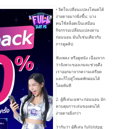
• จิตใจเปลี่ยนแปลงโหมดได้
ง่ายดายมากยิ่งขึ้น: บาง
คนใช้สล็อตเป็นเสมือน
กิจกรรมเปลี่ยนแปลงผ่าน
ก่อนนอน มันก็เช่นเดียวกับ
การดูคลิป
ฟังเพลง หรือดูหนัง เนื่องจาก
ว่าจังหวะของเกมจะช่วยดึง
เราออกมาจากความเครียด
และก็ไปสู่โหมดพักผ่อนได้
โดยทันที
2. ผู้ที่เล่นเฉพาะก่อนนอน มัก
ควบคุมการเล่นของตนได้
ง่ายดายยิ่งกว่า
ว่ากันว่า ผู้ที่เล่น fullslotpg