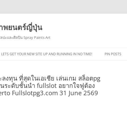
พยนตร์ญี่ปุ่น
ลปะและศิลปิน Spray Paints Art
ข้าม
ไป
LETS GET YOUR NEW SITE UP AND RUNNING IN NO TIME!
PIN POSTS
ยัง
เนื้อหา
ลงทุน ที่สุดในเอเชีย เล่นเกม สล็อตpg
นระดับชั้นนำ fullslot อยากใจฟูต้อง
erto Fullslotpg3.com 31 June 2569