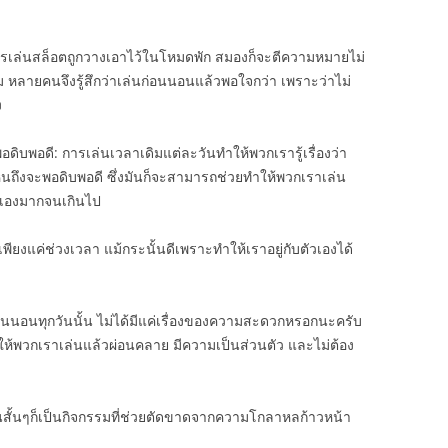
อการเล่นสล็อตถูกวางเอาไว้ในโหมดพัก สมองก็จะตีความหมายไม่
 หลายคนจึงรู้สึกว่าเล่นก่อนนอนแล้วพอใจกว่า เพราะว่าไม่
ง
ดิบพอดี: การเล่นเวลาเดิมแต่ละวันทำให้พวกเรารู้เรื่องว่า
ึงจะพอดิบพอดี ซึ่งมันก็จะสามารถช่วยทำให้พวกเราเล่น
วเองมากจนเกินไป
พียงแค่ช่วงเวลา แม้กระนั้นดีเพราะทำให้เราอยู่กับตัวเองได้
อนนอนทุกวันนั้น ไม่ได้มีแค่เรื่องของความสะดวกหรอกนะครับ
ให้พวกเราเล่นแล้วผ่อนคลาย มีความเป็นส่วนตัว และไม่ต้อง
สั้นๆก็เป็นกิจกรรมที่ช่วยตัดขาดจากความโกลาหลก้าวหน้า