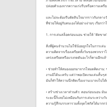
ภายหลังพวกเราใช้เวลามาตลอดวันก่อนจะเข้
ปล่อยตัวเองจากความเร่งรีบหรือความเครียด
และไม่จะต้องรีบตัดสินใจมากราวกับกลางว
ที่ช่วยให้อยู่กับตนเองได้อย่างง่ายๆ เรียก
1. การเล่นสล็อตก่อนนอน ช่วยให้ “ตัดขาด” 
สิ่งที่ผู้คนจำนวนไม่ใช้น้อยถูกใจในการเล่
ความคิดจากเรื่องเครียดทั้งวันของพวกเราไ
เคร่งเครียดหรือแรงกดดันอะไรก็ตามอีกแล้
• ช่วยทำให้สมองออกมาจากโหมดคิดงาน: ข้า
งานมิได้นะครับ แต่ว่าพอเปิดเกมเล่นสั้นๆ
มันก็ทำให้ความนึกคิดเรื่องงานเบาลงไปได
• สร้างช่วงเวลาส่วนตัว: ตอนก่อนนอน มันเ
ระยะนี้ก็เลยไม่เหมือนกับการเล่นระหว่าง
ความรู้สึกบรรเทารวมทั้งจุดโฟกัสได้มากกว่