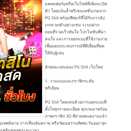
แพลตฟอร์มหรือเว็บไซต์ที่เพิ่งจะเปิด
ตัว โดยเน้นย้ำพรีเซนเทชั่นเกมจาก
PG Slot พร้อมฟีพบร์ที่ได้รับการอัป
เกรด ยกตัวอย่างเช่น ระบบฝาก-
ถอนที่รวดเร็วทันใจ โปรโมชั่นที่น่า
สนใจ และการออกแบบที่ใช้งานง่าย
เพื่อมอบประสบการณ์ที่ดีเยี่ยมที่สุด
ให้กับผู้เล่น
ลักษณะเด่นของ PG Slot เว็บใหม่
1. วางแบบและกราฟิกระดับ
พรีเมียม
PG Slot โดดเด่นด้วยการออกแบบที่
ตั้งใจทุกรายละเอียด ทุกเกมมาพร้อม
ภาพกราฟิก 3D ที่สวยสดงดงามแล้ว
ธีมเทพนิยาย การเสี่ยงอันตราย หรือวัฒนธรรมทิศตะวันออก ทุก
เพลิดเพลินตลอดระยะเวลา