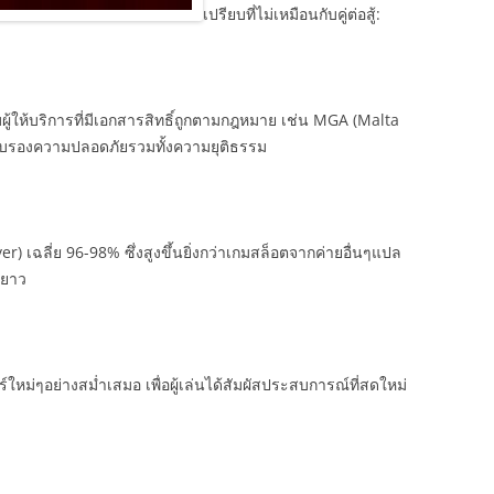
เปรียบที่ไม่เหมือนกับคู่ต่อสู้:
ับผู้ให้บริการที่มีเอกสารสิทธิ์ถูกตามกฎหมาย เช่น MGA (Malta
รับรองความปลอดภัยรวมทั้งความยุติธรรม
r) เฉลี่ย 96-98% ซึ่งสูงขึ้นยิ่งกว่าเกมสล็อตจากค่ายอื่นๆแปล
ะยาว
์ใหม่ๆอย่างสม่ำเสมอ เพื่อผู้เล่นได้สัมผัสประสบการณ์ที่สดใหม่