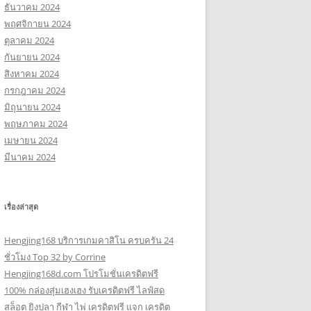
ธันวาคม 2024
พฤศจิกายน 2024
ตุลาคม 2024
กันยายน 2024
สิงหาคม 2024
กรกฎาคม 2024
มิถุนายน 2024
พฤษภาคม 2024
เมษายน 2024
มีนาคม 2024
เรื่องล่าสุด
Hengjing168 บริการเกมคาสิโน ครบครัน 24
ชั่วโมง Top 32 by Corrine
Hengjing168d.com โปรโมชั่นเครดิตฟรี
100% กล่องสุ่มเฮงเฮง รับเครดิตฟรี ไลฟ์สด
สล็อต ยิงปลา กีฬา ไพ่ เครดิตฟรี แจก เครดิต