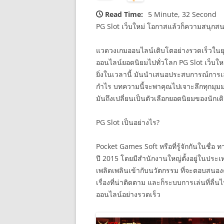
Read Time:
5 Minute, 32 Second
PG Slot เว็บใหม่ โอกาสแล้วก็ความสนุกส
แวดวงเกมออนไลน์เติบโตอย่างรวดเร็วในยุคท
ออนไลน์ยอดนิยมไปทั่วโลก PG Slot เว็บใหม
ยิ่งในเวลานี้ มันนำเสนอประสบการณ์การเล
กำไร บทความนี้จะพาคุณไปเจาะลึกทุกมุมมอ
มันถึงเปลี่ยนเป็นตัวเลือกยอดนิยมของนักเด
PG Slot เป็นอย่างไร?
Pocket Games Soft หรือที่รู้จักกันในชื่อ 
ปี 2015 โดยมีสำนักงานใหญ่ตั้งอยู่ในประเ
เพลิดเพลินเข้ากับนวัตกรรม ที่จะตอบสนองคว
เรื่องที่น่าติดตาม และก็ระบบการเล่นที่ลื่น
ออนไลน์อย่างรวดเร็ว