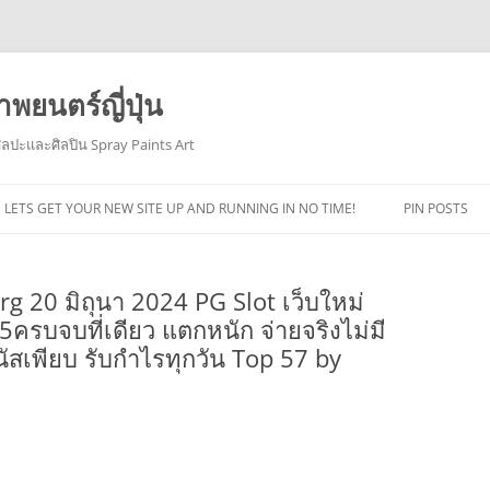
พยนตร์ญี่ปุ่น
ลปะและศิลปิน Spray Paints Art
ข้าม
ไป
LETS GET YOUR NEW SITE UP AND RUNNING IN NO TIME!
PIN POSTS
ยัง
เนื้อหา
rg 20 มิถุนา 2024 PG Slot เว็บใหม่
ครบจบที่เดียว แตกหนัก จ่ายจริงไม่มี
บนัสเพียบ รับกำไรทุกวัน Top 57 by