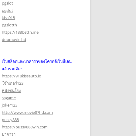
pgslot
pgslot
kiss918
pgslotth
https://188betth.me
doomovie hd
เว็บสล็อตและบาคาร่าของโครตดีเว็บนี้เล่น
แล้วรวยจัดๆ
https://918kissauto.io
โจ๊กเกอร์123
หนังชนโรง
sagame
joker123
http://www.movie87hd.com
pussy888
https://pussy888win.com
บาคาร่า