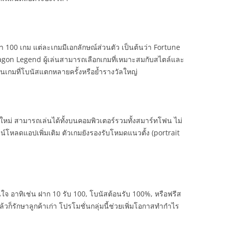
่า 100 เกม แต่ละเกมมีเอกลักษณ์ส่วนตัว เป็นต้นว่า Fortune
gon Legend ผู้เล่นสามารถเลือกเกมที่เหมาะสมกับสไตล์และ
นเกมที่โบนัสแตกหลายครั้งหรือย้ำรางวัลใหญ่
ใหม่ สามารถเล่นได้ทั้งบนคอมพิวเตอร์รวมทั้งสมาร์ทโฟน ไม่
น์โหลดแอปเพิ่มเติม ตัวเกมยังรองรับโหมดแนวตั้ง (portrait
สนใจ อาทิเช่น ฝาก 10 รับ 100, โบนัสต้อนรับ 100%, หรือฟรีส
ล้วก็รักษาลูกค้าเก่า โปรโมชั่นกลุ่มนี้ช่วยเพิ่มโอกาสทำกำไร