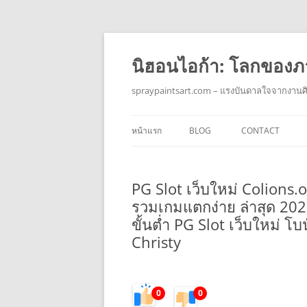
นิฮอนไอก้า: โลกของภา
spraypaintsart.com – แรงบันดาลใจจากงานศิ
หน้าแรก
BLOG
CONTACT
PG Slot เว็บใหม่ Colions.o
รวมเกมแตกง่าย ล่าสุด 2025
ขั้นต่ำ PG Slot เว็บใหม่ โ
Christy
0
0