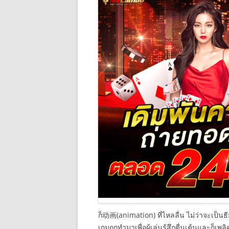
ก็动画(animation) ที่ไหลลื่น ไม่ว่าจะเป็น
เกมถูกทำมาเพื่อผู้เล่นรู้สึกตื่นเต้นและก็