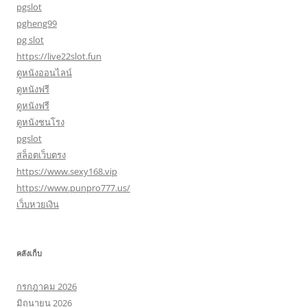
pgslot
pgheng99
pg slot
https://live22slot.fun
ดูหนังออนไลน์
ดูหนังฟรี
ดูหนังฟรี
ดูหนังชนโรง
pgslot
สล็อตเว็บตรง
https://www.sexy168.vip
https://www.punpro777.us/
เว็บหวยเงิน
คลังเก็บ
กรกฎาคม 2026
มิถุนายน 2026