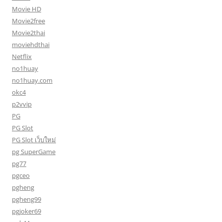
Movie HD
Movie2free
Movie2thai
moviehdthai
Netflix
no1huay
no1huay.com
okc4
p2vvip
PG
PG Slot
PG Slot เว็บใหม่
pg SuperGame
pg77
pgceo
pgheng
pgheng99
pgjoker69