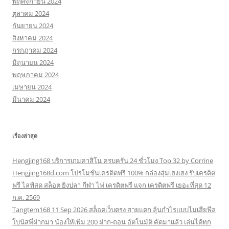
พฤศจิกายน 2024
ตุลาคม 2024
กันยายน 2024
สิงหาคม 2024
กรกฎาคม 2024
มิถุนายน 2024
พฤษภาคม 2024
เมษายน 2024
มีนาคม 2024
เรื่องล่าสุด
Hengjing168 บริการเกมคาสิโน ครบครัน 24 ชั่วโมง Top 32 by Corrine
Hengjing168d.com โปรโมชั่นเครดิตฟรี 100% กล่องสุ่มเฮงเฮง รับเครดิต
ฟรี ไลฟ์สด สล็อต ยิงปลา กีฬา ไพ่ เครดิตฟรี แจก เครดิตฟรี เยอะที่สุด 12
ก.ค. 2569
Tangtem168 11 Sep 2026 สล็อตเว็บตรง สายแตก ลุ้นกำไรแบบไม่เสียฟีล
โบนัสพี่ฝากมา น้องให้เพิ่ม 200 ฝาก-ถอน อัตโนมัติ คัดมาแล้ว เล่นได้ทุก