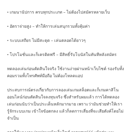
• เกมนานัปการ ครบทุกประเภท – ไม่ต้องไปสมัครหลายเว็บ
• อัตราจ่ายสูง – ทำให้การเล่นสนุกรวมทั้งคุ้มค่า
• ระบบเสถียร ไม่มีสะดุด – เล่นตลอดได้ยาวๆ
• โปรโมชั่นและก็เครดิตฟรี – มีสิทธิ์รับโบนัสในทันทีหลังสมัคร
ทดลองเล่นก่อนตัดสินใจจริง ใช้งานง่ายผ่านหน้าเว็บไซต์ รองรับทั้ง
คอมรวมทั้งโทรศัพท์มือถือ ไม่ต้องโหลดแอป
ประสบการณ์ตรงเกี่ยวกับการลองเล่นเกมสล็อตและก็เกมคาสิโน
ออนไลน์ก่อนตัดสินใจลงทุนจริง ซึ่งสำหรับผมแล้ว การได้ทดลอง
เล่นก่อนนับว่าเป็นประเด็นหลักมากมาย เพราะว่ามันช่วยทำให้เรา
รู้จักระบบเกม เข้าใจข้อตกลง แล้วก็ลดการเสี่ยงที่จะเสียตังค์โดยไม่
จำเป็น