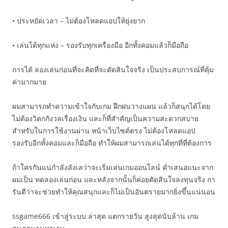
• ประหยัดเวลา – ไม่ต้องโหลดแอปให้ยุ่งยาก
• เล่นได้ทุกแห่ง – รองรับทุกเครื่องมือ อีกทั้งคอมแล้วก็มือถือ
การได้ ลองเล่นก่อนที่จะคิดที่จะตัดสินใจจริง เป็นประสบการณ์ที่คุ้ม
ค่ามากมาย
ผมสามารถทำความเข้าใจกับเกม ฝึกฝนวางแผน แล้วก็สนุกได้โดย
ไม่ต้องวิตกกังวลเรื่องเงิน และก็ที่สำคัญเป็นความสะดวกสบาย
สำหรับในการใช้งานผ่าน หน้าเว็บไซต์ตรง ไม่ต้องโหลดแอป
รองรับอีกทั้งคอมและก็มือถือ ทำให้ผมสามารถเล่นได้ทุกที่ที่ต้องการ
ถ้าใครกันแน่กำลังลังเลว่าจะเริ่มเล่นเกมออนไลน์ คำเสนอแนะจาก
ผมเป็น ทดลองเล่นก่อน และหลังจากนั้นก็ค่อยตัดสินใจลงทุนจริง กา
รันตีว่าจะช่วยทำให้คุณสนุกและก็ไม่เป็นอันตรายมากยิ่งขึ้นแน่นอน
ssgame666 เข้าสู่ระบบ ล่าสุด แตกรายวัน สูงสุดนับล้าน เกม