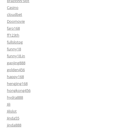
brazil999 slot
Casino
cloudbet
Doomovie
faro168
ff123th
fullslotpg
funny18
funny18.in
gaojing888
golden456
happy168
hengjing168
hongkong456
hydra888
Jili
Jilislot
Jinda55
jinda888