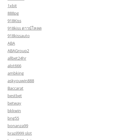
1xbit
888pg
918Kiss
918kiss ดาวน์โหลด
918kissauto
ABA
ABAGroup2
allbet24hr
alot666
ambking
askyouwin888
Baccarat
bestbet
betway
bkkwin
bng55
bonanza99
brazil999 slot