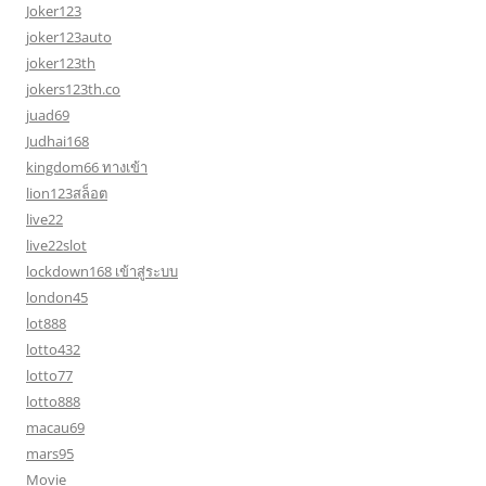
Joker123
joker123auto
joker123th
jokers123th.co
juad69
Judhai168
kingdom66 ทางเข้า
lion123สล็อต
live22
live22slot
lockdown168 เข้าสู่ระบบ
london45
lot888
lotto432
lotto77
lotto888
macau69
mars95
Movie