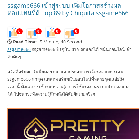
ssgame666 เข้าสู่ระบบ เพิ่มโอกาสสร้างผล
ตอบแทนที่ดี Top 89 by Chiquita ssgame666
0
0
0
0
Read Time:
5 Minute, 40 Second
ssgame666
ssgame666 ปัจจุบัน ฝาก-ถอนออโต้ พนันออนไลน์ ลำ
ดับต้นๆ
สวัสดีครับผม วันนี้ผมอยากมาเล่าประสบการณ์ตรงจากการเล่น
ssgame666 ล่าสุด แพลตฟอร์มพนันออนไลน์ที่หลายๆคนเอ่ยถึง
เวลานี้ ตั้งแต่การเข้าระบบล่าสุด การใช้แรงงานระบบฝาก-ถอนออ
โต้ ไปจนกระทั่งความรู้สึกหลังได้สัมผัสเกมจริงๆ