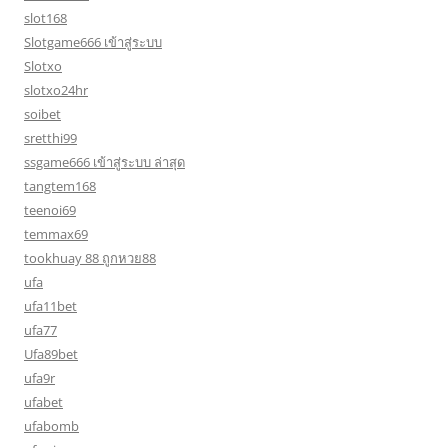
slot168
Slotgame666 เข้าสู่ระบบ
Slotxo
slotxo24hr
soibet
sretthi99
ssgame666 เข้าสู่ระบบ ล่าสุด
tangtem168
teenoi69
temmax69
tookhuay 88 ถูกหวย88
ufa
ufa11bet
ufa77
Ufa89bet
ufa9r
ufabet
ufabomb