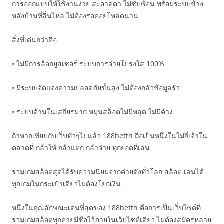
การออกแบบให้ใช้งานง่าย สะอาดตา ไม่ซับซ้อน พร้อมระบบข้าง
หลังบ้านที่ลื่นไหล ไม่ต้องรอคอยโหลดนาน
สิ่งที่เด่นกว่าคือ
• ไม่มีการล็อกยูสเซอร์ ระบบการจ่ายโปร่งใส 100%
• มีระบบจัดแจงความปลอดภัยขั้นสูง ไม่ต้องกลัวข้อมูลรั่ว
• ระบบด้านในเสถียรมาก หมุนสล็อตไม่มีหลุด ไม่มีค้าง
ถ้าหากเทียบกับเว็บทั่วๆไปแล้ว 188betth ถือเป็นหนึ่งในไม่กี่เจ้าใน
ตลาดที่ กล้าให้ กล้าแตก กล้าจ่าย ทุกยอดที่เล่น
รวมเกมสล็อตสุดได้รับความนิยมจากค่ายดังทั่วโลก สล็อต เล่นได้
ทุกเกมในกระเป๋าเดียวไม่ต้องโยกเงิน
หนึ่งในคุณลักษณะเด่นที่สุดของ 188betth คือการเป็นเว็บไซต์ที่
รวมเกมสล็อตทุกค่ายมีชื่อไว้ภายในเว็บไซต์เดียว ไม่ต้องสมัครหลาย