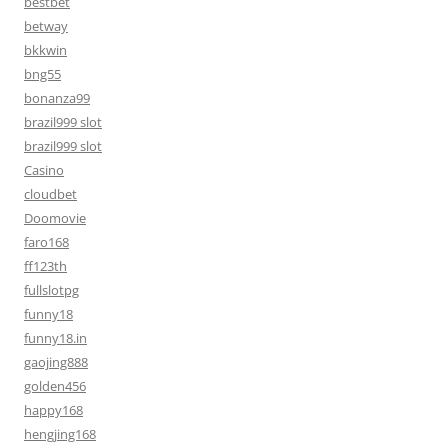
bestbet
betway
bkkwin
bng55
bonanza99
brazil999 slot
brazil999 slot
Casino
cloudbet
Doomovie
faro168
ff123th
fullslotpg
funny18
funny18.in
gaojing888
golden456
happy168
hengjing168