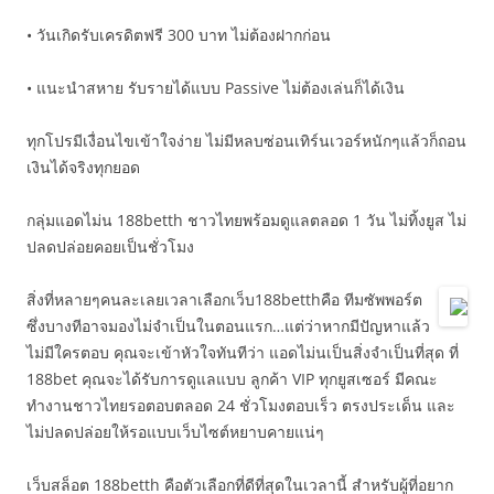
• วันเกิดรับเครดิตฟรี 300 บาท ไม่ต้องฝากก่อน
• แนะนำสหาย รับรายได้แบบ Passive ไม่ต้องเล่นก็ได้เงิน
ทุกโปรมีเงื่อนไขเข้าใจง่าย ไม่มีหลบซ่อนเทิร์นเวอร์หนักๆแล้วก็ถอน
เงินได้จริงทุกยอด
กลุ่มแอดไม่น 188betth ชาวไทยพร้อมดูแลตลอด 1 วัน ไม่ทิ้งยูส ไม่
ปลดปล่อยคอยเป็นชั่วโมง
สิ่งที่หลายๆคนละเลยเวลาเลือกเว็บ188betthคือ ทีมซัพพอร์ต
ซึ่งบางทีอาจมองไม่จำเป็นในตอนแรก…แต่ว่าหากมีปัญหาแล้ว
ไม่มีใครตอบ คุณจะเข้าหัวใจทันทีว่า แอดไม่นเป็นสิ่งจำเป็นที่สุด ที่
188bet คุณจะได้รับการดูแลแบบ ลูกค้า VIP ทุกยูสเซอร์ มีคณะ
ทำงานชาวไทยรอตอบตลอด 24 ชั่วโมงตอบเร็ว ตรงประเด็น และ
ไม่ปลดปล่อยให้รอแบบเว็บไซต์หยาบคายแน่ๆ
เว็บสล็อต 188betth คือตัวเลือกที่ดีที่สุดในเวลานี้ สำหรับผู้ที่อยาก