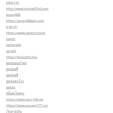
joker123
http://www.movie87hd.com
pussy888
https://pussy888win.com
บาคาร่า
https://www.pgslot.movie
pgslot
pgheng99
pg slot
https://live22slot.fun
ดูหนังออนไลน์
ดูหนังฟรี
ดูหนังฟรี
ดูหนังชนโรง
pgslot
สล็อตเว็บตรง
https://www.sexy168.vip
https://www.punpro777.us/
เว็บหวยเงิน