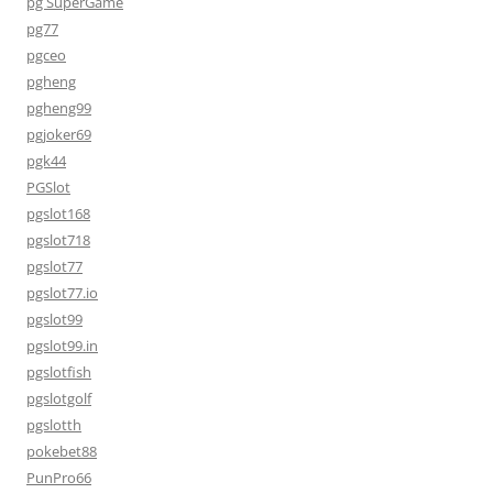
pg SuperGame
pg77
pgceo
pgheng
pgheng99
pgjoker69
pgk44
PGSlot
pgslot168
pgslot718
pgslot77
pgslot77.io
pgslot99
pgslot99.in
pgslotfish
pgslotgolf
pgslotth
pokebet88
PunPro66