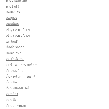
หวย24ออนไลน์
หวยฮิต88
เกมยิงปลา
เกมยูฟ่า
เกมสล็อต
เข้าสู่ระบบ ufa191
เข้าสู่ระบบ ufa191
เครดิตฟรี
เซ็กซี่บาคาร่า
เดิมพันกีฬา
เว็บ มันนี่ เกม
เว็บซื้อหวยฮานอยพิเศษ
เว็บตรงสล็อต
เว็บตรงไม่ผ่านเอเย่นต์
เว็บพนัน
เว็บพนันออนไลน์
เว็บสล็อต
เว็บหนัง
เว็บหวยฮานอย