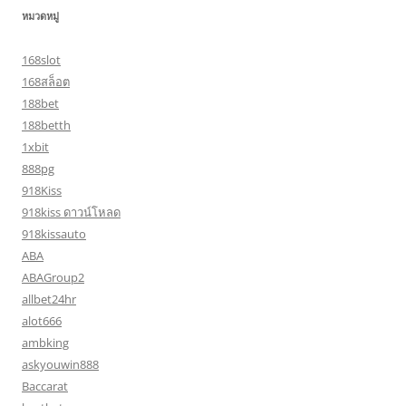
หมวดหมู่
168slot
168สล็อต
188bet
188betth
1xbit
888pg
918Kiss
918kiss ดาวน์โหลด
918kissauto
ABA
ABAGroup2
allbet24hr
alot666
ambking
askyouwin888
Baccarat