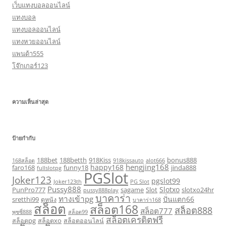
เว็บแทงบอลออนไลน์
แทงบอล
แทงบอลออนไลน์
แทงหวยออนไลน์
แพนด้า555
โจ๊กเกอร์123
ความเห็นล่าสุด
ป้ายกำกับ
188bet
188betth
918Kiss
bonus888
168สล็อต
918kissauto
alot666
hengjing168
happy168
faro168
funny18
jinda888
fullslotpg
PGSlot
Joker123
pgslot99
Joker123th
PG Slot
Pussy888
Slotxo
PunPro777
sagame
Slot
slotxo24hr
pussy888play
บาคาร่า
ทางเข้าpg
ปั่นแตก66
sretthi99
ดูหนัง
บาคาร่า168
สล็อต
สล็อต168
สล็อต888
สล็อต777
พุซซี่888
สล็อต99
สล็อตเครดิตฟรี
สล็อตpg
สล็อตxo
สล็อตออนไลน์