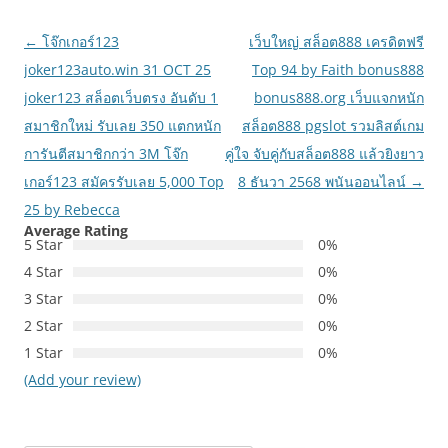
เมนู
←
โจ๊กเกอร์123
เว็บใหญ่ สล็อต888 เครดิตฟรี
นำทาง
joker123auto.win 31 OCT 25
Top 94 by Faith bonus888
เรื่อง
joker123 สล็อตเว็บตรง อันดับ 1
bonus888.org เว็บแจกหนัก
สมาชิกใหม่ รับเลย 350 แตกหนัก
สล็อต888 pgslot รวมลิสต์เกม
การันตีสมาชิกกว่า 3M โจ๊ก
คู่ใจ จับคู่กับสล็อต888 แล้วยิงยาว
เกอร์123 สมัครรับเลย 5,000 Top
8 ธันวา 2568 พนันออนไลน์
→
25 by Rebecca
Average Rating
5 Star
0%
4 Star
0%
3 Star
0%
2 Star
0%
1 Star
0%
(Add your review)