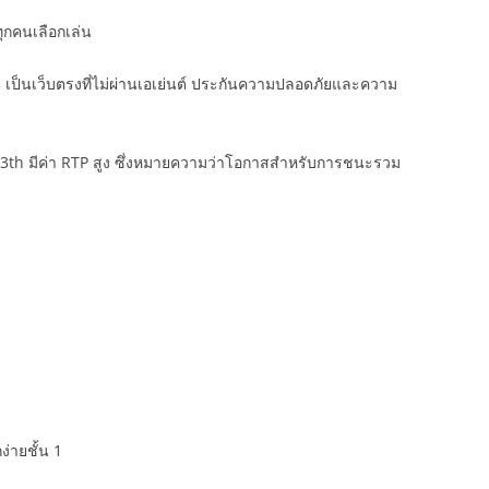
ทุกคนเลือกเล่น
 เป็นเว็บตรงที่ไม่ผ่านเอเย่นต์ ประกันความปลอดภัยและความ
23th มีค่า RTP สูง ซึ่งหมายความว่าโอกาสสำหรับการชนะรวม
่ายชั้น 1