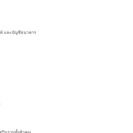
ศัพท์ และบัญชีธนาคาร
ี
ีสปินรวมทั้งตัวคูณ