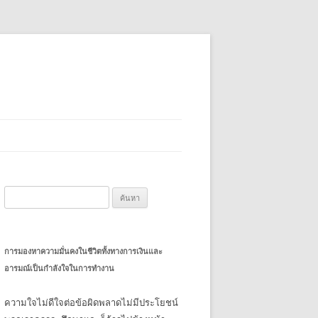
ค้นหา
สำหรับ:
การมองหาความมั่นคงในชีวิตทั้งทางการเงินและ
อารมณ์เป็นกำลังใจในการทำงาน
ความใจไม่ดีใจต่อข้อผิดพลาดไม่มีประโยชน์