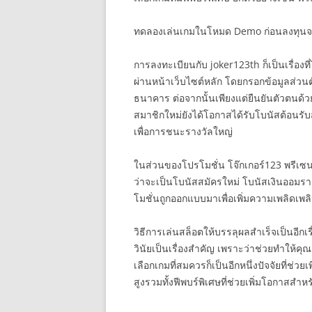
ทดลองเล่นเกมในโหมด Demo ก่อนลงทุนจ
การลงทะเบียนกับ joker123th ก็เป็นเรื่องท
ผ่านหน้าเว็บไซต์หลัก โดยกรอกข้อมูลส่วนตัว
ธนาคาร ต่อจากนั้นเพียงแต่ยืนยันตัวตนด้วยร
สมาชิกใหม่ยังได้โอกาสได้รับโบนัสต้อนรับส
เพื่อการชนะรางวัลใหญ่
ในส่วนของโปรโมชั่น โจ๊กเกอร์123 พรีเซนเ
ว่าจะเป็นโบนัสสมัครใหม่ โบนัสเงินออมราย
โมชั่นถูกออกแบบมาเพื่อเพิ่มความเพลิดเพลิน
วิธีการเล่นสล็อตให้บรรลุผลสำเร็จเป็นอีกเร
วินัยเป็นเรื่องสำคัญ เพราะว่าช่วยทำให้ค
เลือกเกมที่สมควรก็เป็นอีกหนึ่งปัจจัยที่ช่
สูงรวมทั้งฟีพบร์พิเศษที่ช่วยเพิ่มโอกาสสำ