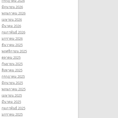
กรกฎาคม 2026
มิถุนายน 2026
พฤษภาคม 2026
เมษายน 2026
มีนาคม 2026
กุมภาพันธ์ 2026
มกราคม 2026
ธันวาคม 2025
พฤศจิกายน 2025
ตุลาคม 2025
กันยายน 2025
สิงหาคม 2025
กรกฎาคม 2025
มิถุนายน 2025
พฤษภาคม 2025
เมษายน 2025
มีนาคม 2025
กุมภาพันธ์ 2025
มกราคม 2025