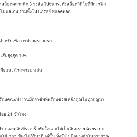
สล็อตคลาสสิก 3 วงล้อ ไปจนกระทั่งสล็อตวิดีโอที่มีกราฟิก
ิน โบนัสเกม รวมทั้งโปรเกรสซีฟแจ็คพอต
 สำหรับเพื่อการฝากคราวแรก
เสียสูงสุด 10%
ิ่มเมื่อแนะนำสหายมาเล่น
 พร้อมคณะทำงานมืออาชีพที่พร้อมช่วยเหลือคุณในทุกปัญหา
้อย 24 ชั่วโมง
าก-ถอนเงินที่รวดเร็วทันใจและไม่เป็นอันตราย ด้วยระบบ
้เวลาเพียงไม่กี่วินาทีแค่นั้น ทั้งยังไม่มีอย่างต่ำในการฝาก-