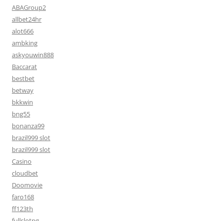
ABAGroup2
allbet24hr
alot666
ambking
askyouwin888
Baccarat
bestbet
betway
bkkwin
bng55
bonanza99
brazil999 slot
brazil999 slot
Casino
cloudbet
Doomovie
faro168
ff123th
fullslotpg