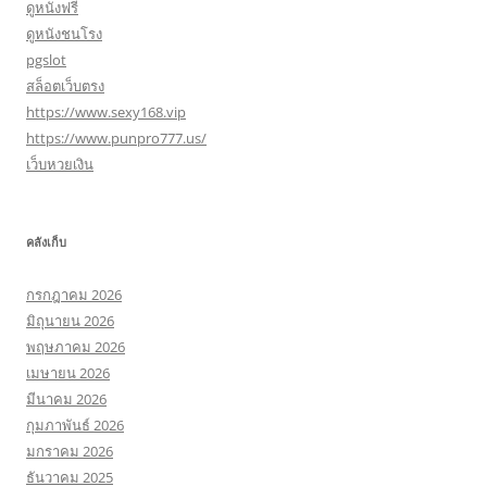
ดูหนังฟรี
ดูหนังชนโรง
pgslot
สล็อตเว็บตรง
https://www.sexy168.vip
https://www.punpro777.us/
เว็บหวยเงิน
คลังเก็บ
กรกฎาคม 2026
มิถุนายน 2026
พฤษภาคม 2026
เมษายน 2026
มีนาคม 2026
กุมภาพันธ์ 2026
มกราคม 2026
ธันวาคม 2025