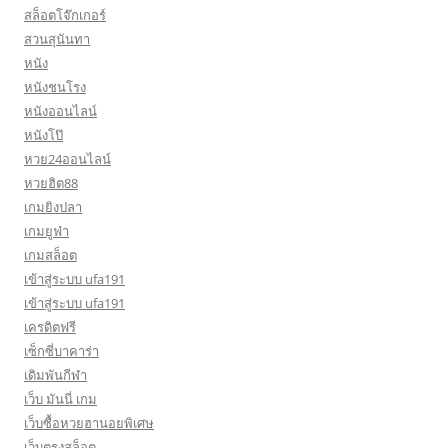
สล็อตโจ๊กเกอร์
สวนสุนันทา
หนัง
หนังชนโรง
หนังออนไลน์
หนังโป๊
หวย24ออนไลน์
หวยฮิต88
เกมยิงปลา
เกมยูฟ่า
เกมสล็อต
เข้าสู่ระบบ ufa191
เข้าสู่ระบบ ufa191
เครดิตฟรี
เซ็กซี่บาคาร่า
เดิมพันกีฬา
เว็บ มันนี่ เกม
เว็บซื้อหวยฮานอยพิเศษ
เว็บตรงสล็อต