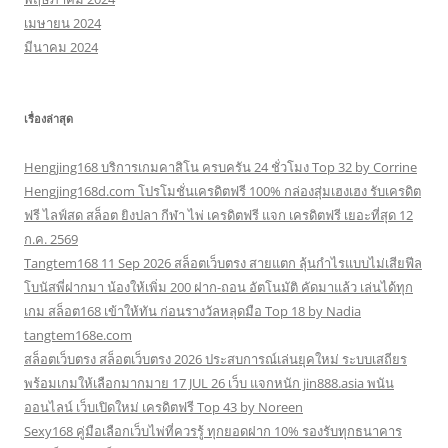
เมษายน 2024
มีนาคม 2024
เรื่องล่าสุด
Hengjing168 บริการเกมคาสิโน ครบครัน 24 ชั่วโมง Top 32 by Corrine
Hengjing168d.com โปรโมชั่นเครดิตฟรี 100% กล่องสุ่มเฮงเฮง รับเครดิต
ฟรี ไลฟ์สด สล็อต ยิงปลา กีฬา ไพ่ เครดิตฟรี แจก เครดิตฟรี เยอะที่สุด 12
ก.ค. 2569
Tangtem168 11 Sep 2026 สล็อตเว็บตรง สายแตก ลุ้นกำไรแบบไม่เสียฟีล
โบนัสพี่ฝากมา น้องให้เพิ่ม 200 ฝาก-ถอน อัตโนมัติ คัดมาแล้ว เล่นได้ทุก
เกม สล็อต168 เข้าให้ทัน ก่อนรางวัลหลุดมือ Top 18 by Nadia
tangtem168e.com
สล็อตเว็บตรง สล็อตเว็บตรง 2026 ประสบการณ์เล่นยุคใหม่ ระบบเสถียร
พร้อมเกมให้เลือกมากมาย 17 JUL 26 เว็บ แจกหนัก jin888.asia พนัน
ออนไลน์ เว็บเปิดใหม่ เครดิตฟรี Top 43 by Noreen
Sexy168 คู่มือเลือกเว็บไพ่ที่ควรรู้ ทุกยอดฝาก 10% รองรับทุกธนาคาร