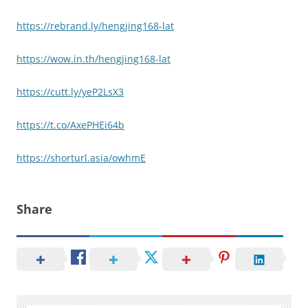
https://rebrand.ly/hengjing168-lat
https://wow.in.th/hengjing168-lat
https://cutt.ly/yeP2LsX3
https://t.co/AxePHEi64b
https://shorturl.asia/owhmE
Share