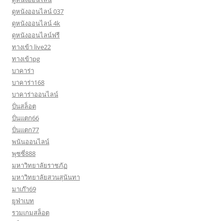
ดูหนังออนไลน์ 037
ดูหนังออนไลน์ 4k
ดูหนังออนไลน์ฟรี
ทางเข้า live22
ทางเข้าpg
บาคาร่า
บาคาร่า168
บาคาร่าออนไลน์
ปั่นสล็อต
ปั่นแตก66
ปั่นแตก77
พนันออนไลน์
พุซซี่888
มหาวิทยาลัยราชภัฏ
มหาวิทยาลัยสวนสุนันทา
มาเก๊า69
ยูฟ่าเบท
รวมเกมสล็อต