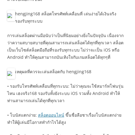
hengjing168 สล็อตโทรศัพท์เคลื่อนที่ เล่นง่ายได้เงินจริง
รองรับทุกระบบ
การเล่นสล็อตผ่านมือนับว่าเป็นที่นิยมอย่างยิ่งในปัจจุบัน เนื่องจาก
ว่าความสบายสบายที่คุณสามารถเล่นสล็อตได้ทุกที่ทุกเวลา สล็อต
เป็นเว็บไซต์สล็อตมือถือที่รองรับทุกระบบ ไม่ว่าจะเป็น iOS หรือ
Android ทำให้คุณสามารถบันเทิงใจกับเกมสล็อตได้ทุกๆที่
เหตุผลที่ควรจะเล่นสล็อตกับ hengjing168
• รองรับโทรศัพท์เคลื่อนที่ทุกระบบ: ไม่ว่าคุณจะใช้สมาร์ทโฟนรุ่น
ไหน เฮงจริง168 รองรับทั้งยังระบบ iOS รวมทั้ง Android ทำให้
ท่านสามารถเล่นได้ทุกที่ทุกเวลา
• โบนัสแตกง่าย:
สล็อตออนไลน์
ขึ้นชื่อลือชาเรื่องโบนัสแตกง่าย
ทำให้ผู้เล่นมีโอกาสทำกำไรได้สูง