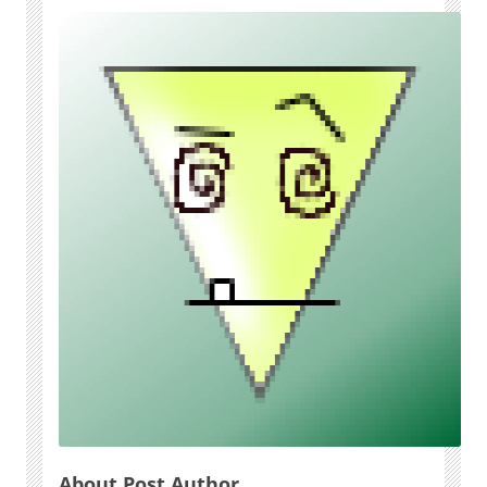
About Post Author