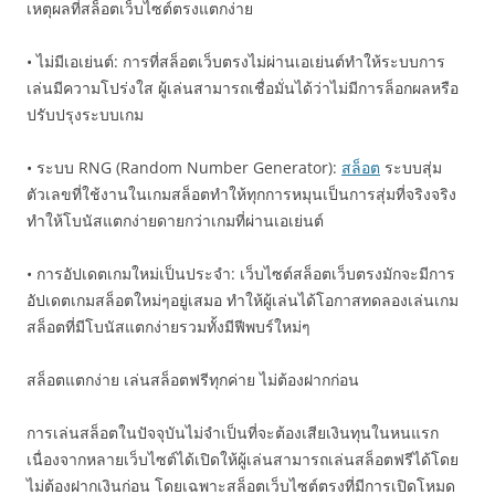
เหตุผลที่สล็อตเว็บไซต์ตรงแตกง่าย
• ไม่มีเอเย่นต์: การที่สล็อตเว็บตรงไม่ผ่านเอเย่นต์ทำให้ระบบการ
เล่นมีความโปร่งใส ผู้เล่นสามารถเชื่อมั่นได้ว่าไม่มีการล็อกผลหรือ
ปรับปรุงระบบเกม
• ระบบ RNG (Random Number Generator):
สล็อต
ระบบสุ่ม
ตัวเลขที่ใช้งานในเกมสล็อตทำให้ทุกการหมุนเป็นการสุ่มที่จริงจริง
ทำให้โบนัสแตกง่ายดายกว่าเกมที่ผ่านเอเย่นต์
• การอัปเดตเกมใหม่เป็นประจำ: เว็บไซต์สล็อตเว็บตรงมักจะมีการ
อัปเดตเกมสล็อตใหม่ๆอยู่เสมอ ทำให้ผู้เล่นได้โอกาสทดลองเล่นเกม
สล็อตที่มีโบนัสแตกง่ายรวมทั้งมีฟีพบร์ใหม่ๆ
สล็อตแตกง่าย เล่นสล็อตฟรีทุกค่าย ไม่ต้องฝากก่อน
การเล่นสล็อตในปัจจุบันไม่จำเป็นที่จะต้องเสียเงินทุนในหนแรก
เนื่องจากหลายเว็บไซต์ได้เปิดให้ผู้เล่นสามารถเล่นสล็อตฟรีได้โดย
ไม่ต้องฝากเงินก่อน โดยเฉพาะสล็อตเว็บไซต์ตรงที่มีการเปิดโหมด