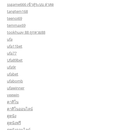
ssgame666 เข้าสู่ระบบ ล่าสุด
tangtem168
teenoi69
temmax69
tookhuay 88 ถูกหวย88
ufa
ufa11bet
ufa77
Ufa89bet
ufa9r
ufabet
ufabomb
ufawinner
veewin
คาสิโน
คาสิโนออนไลน์
ดูหนัง
ดูหนังฟรี
ดูหนังออนไลน์