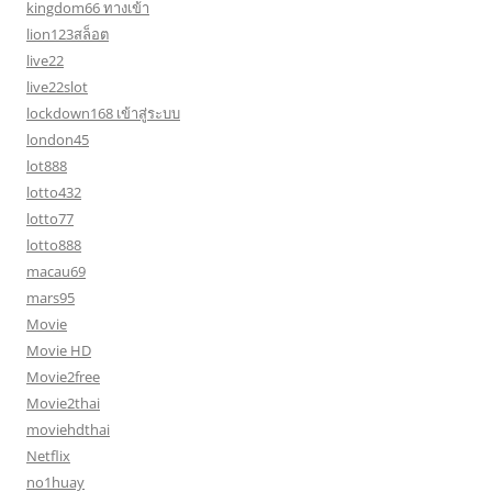
kingdom66 ทางเข้า
lion123สล็อต
live22
live22slot
lockdown168 เข้าสู่ระบบ
london45
lot888
lotto432
lotto77
lotto888
macau69
mars95
Movie
Movie HD
Movie2free
Movie2thai
moviehdthai
Netflix
no1huay