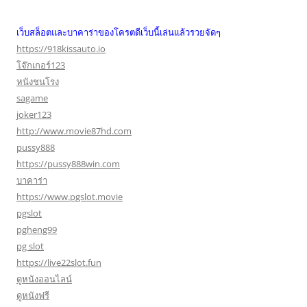
เว็บสล็อตและบาคาร่าของโครตดีเว็บนี้เล่นแล้วรวยจัดๆ
https://918kissauto.io
โจ๊กเกอร์123
หนังชนโรง
sagame
joker123
http://www.movie87hd.com
pussy888
https://pussy888win.com
บาคาร่า
https://www.pgslot.movie
pgslot
pgheng99
pg slot
https://live22slot.fun
ดูหนังออนไลน์
ดูหนังฟรี