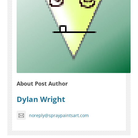
About Post Author
Dylan Wright
noreply@spraypaintsart.com