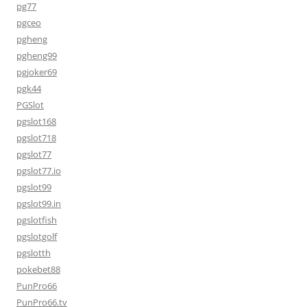
pg77
pgceo
pgheng
pgheng99
pgjoker69
pgk44
PGSlot
pgslot168
pgslot718
pgslot77
pgslot77.io
pgslot99
pgslot99.in
pgslotfish
pgslotgolf
pgslotth
pokebet88
PunPro66
PunPro66.tv