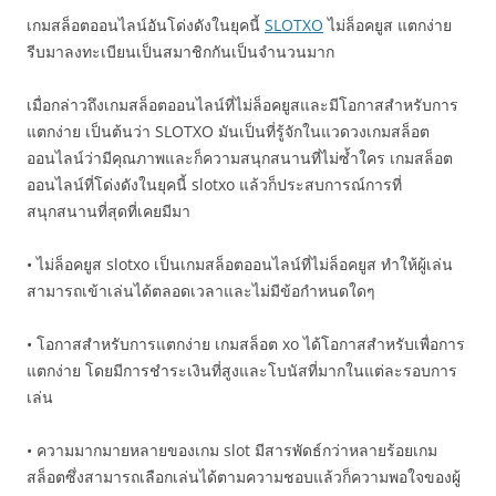
เกมสล็อตออนไลน์อันโด่งดังในยุคนี้
SLOTXO
ไม่ล็อคยูส แตกง่าย
รีบมาลงทะเบียนเป็นสมาชิกกันเป็นจำนวนมาก
เมื่อกล่าวถึงเกมสล็อตออนไลน์ที่ไม่ล็อคยูสและมีโอกาสสำหรับการ
แตกง่าย เป็นต้นว่า SLOTXO มันเป็นที่รู้จักในแวดวงเกมสล็อต
ออนไลน์ว่ามีคุณภาพและก็ความสนุกสนานที่ไม่ซ้ำใคร เกมสล็อต
ออนไลน์ที่โด่งดังในยุคนี้ slotxo แล้วก็ประสบการณ์การที่
สนุกสนานที่สุดที่เคยมีมา
• ไม่ล็อคยูส slotxo เป็นเกมสล็อตออนไลน์ที่ไม่ล็อคยูส ทำให้ผู้เล่น
สามารถเข้าเล่นได้ตลอดเวลาและไม่มีข้อกำหนดใดๆ
• โอกาสสำหรับการแตกง่าย เกมสล็อต xo ได้โอกาสสำหรับเพื่อการ
แตกง่าย โดยมีการชำระเงินที่สูงและโบนัสที่มากในแต่ละรอบการ
เล่น
• ความมากมายหลายของเกม slot มีสารพัดธ์กว่าหลายร้อยเกม
สล็อตซึ่งสามารถเลือกเล่นได้ตามความชอบแล้วก็ความพอใจของผู้