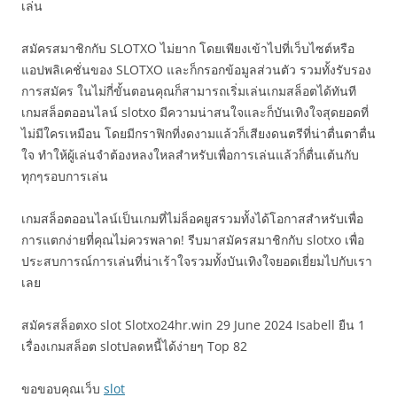
เล่น
สมัครสมาชิกกับ SLOTXO ไม่ยาก โดยเพียงเข้าไปที่เว็บไซต์หรือ
แอปพลิเคชั่นของ SLOTXO และก็กรอกข้อมูลส่วนตัว รวมทั้งรับรอง
การสมัคร ในไม่กี่ขั้นตอนคุณก็สามารถเริ่มเล่นเกมสล็อตได้ทันที
เกมสล็อตออนไลน์ slotxo มีความน่าสนใจและก็บันเทิงใจสุดยอดที่
ไม่มีใครเหมือน โดยมีกราฟิกที่งดงามแล้วก็เสียงดนตรีที่น่าตื่นตาตื่น
ใจ ทำให้ผู้เล่นจำต้องหลงใหลสำหรับเพื่อการเล่นแล้วก็ตื่นเต้นกับ
ทุกๆรอบการเล่น
เกมสล็อตออนไลน์เป็นเกมที่ไม่ล็อคยูสรวมทั้งได้โอกาสสำหรับเพื่อ
การแตกง่ายที่คุณไม่ควรพลาด! รีบมาสมัครสมาชิกกับ slotxo เพื่อ
ประสบการณ์การเล่นที่น่าเร้าใจรวมทั้งบันเทิงใจยอดเยี่ยมไปกับเรา
เลย
สมัครสล็อตxo slot Slotxo24hr.win 29 June 2024 Isabell ยืน 1
เรื่องเกมสล็อต slotปลดหนี้ได้ง่ายๆ Top 82
ขอขอบคุณเว็บ
slot