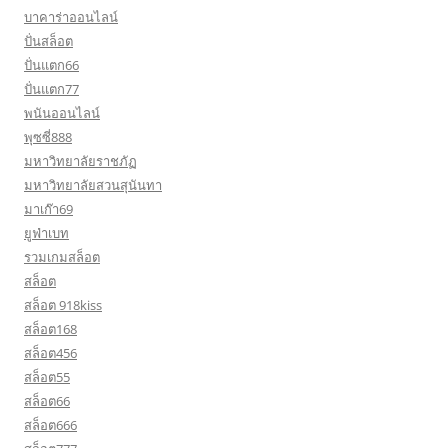
บาคาร่าออนไลน์
ปั่นสล็อต
ปั่นแตก66
ปั่นแตก77
พนันออนไลน์
พุซซี่888
มหาวิทยาลัยราชภัฏ
มหาวิทยาลัยสวนสุนันทา
มาเก๊า69
ยูฟ่าเบท
รวมเกมสล็อต
สล็อต
สล็อต 918kiss
สล็อต168
สล็อต456
สล็อต55
สล็อต66
สล็อต666