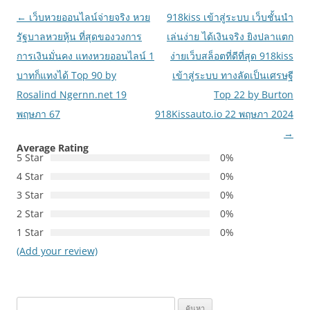
เมนู
←
เว็บหวยออนไลน์จ่ายจริง หวย
918kiss เข้าสู่ระบบ เว็บชั้นนำ
นำทาง
รัฐบาลหวยหุ้น ที่สุดของวงการ
เล่นง่าย ได้เงินจริง ยิงปลาแตก
เรื่อง
การเงินมั่นคง แทงหวยออนไลน์ 1
ง่ายเว็บสล็อตที่ดีที่สุด 918kiss
บาทก็แทงได้ Top 90 by
เข้าสู่ระบบ ทางลัดเป็นเศรษฐี
Rosalind Ngernn.net 19
Top 22 by Burton
พฤษภา 67
918Kissauto.io 22 พฤษภา 2024
→
Average Rating
5 Star
0%
4 Star
0%
3 Star
0%
2 Star
0%
1 Star
0%
(Add your review)
ค้นหา