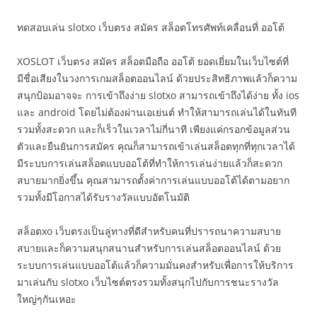
ทดสอบเล่น slotxo เว็บตรง สมัคร สล็อตโทรศัพท์เคลื่อนที่ ออโต้
XOSLOT เว็บตรง สมัคร สล็อตมือถือ ออโต้ ยอดเยี่ยมในเว็บไซต์ที่
มีชื่อเสียงในวงการเกมสล็อตออนไลน์ ด้วยประสิทธิภาพแล้วก็ความ
สนุกป้อมอาจจะ การเข้าถึงง่าย slotxo สามารถเข้าถึงได้ง่าย ทั้ง ios
และ android โดยไม่ต้องผ่านเอเย่นต์ ทำให้สามารถเล่นได้ในทันที
รวมทั้งสะดวก และก็เร็วในเวลาไม่กี่นาที เพียงแค่กรอกข้อมูลส่วน
ตัวและยืนยันการสมัคร คุณก็สามารถเข้าเล่นสล็อตทุกที่ทุกเวลาได้
มีระบบการเล่นสล็อตแบบออโต้ที่ทำให้การเล่นง่ายแล้วก็สะดวก
สบายมากยิ่งขึ้น คุณสามารถตั้งค่าการเล่นแบบออโต้ได้ตามอยาก
รวมทั้งมีโอกาสได้รับรางวัลแบบอัตโนมัติ
สล็อตxo เว็บตรงเป็นลู่ทางที่ดีสำหรับคนที่ปรารถนาความสบาย
สบายและก็ความสนุกสนานสำหรับการเล่นสล็อตออนไลน์ ด้วย
ระบบการเล่นแบบออโต้แล้วก็ความมั่นคงสำหรับเพื่อการให้บริการ
มาเล่นกับ slotxo เว็บไซต์ตรงรวมทั้งสนุกไปกับการชนะรางวัล
ใหญ่ๆกันเหอะ