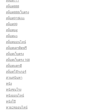
สล็อต777
สล็อต888
สล็อต888เว็บตรง
สล็อต918kiss
สล็อต99
สล็อตpg
สล็อตxo
สล็อตออนไลน์
สล็อตเครดิตฟรี
สล็อตเว็บตรง
สล็อตเว็บตรง 168
สล็อตแตกดี
สล็อตโจ๊กเกอร์
สวนสุนันทา
หนัง
หนังชนโรง
หนังออนไลน์
หนังโป๊
หวย24ออนไลน์