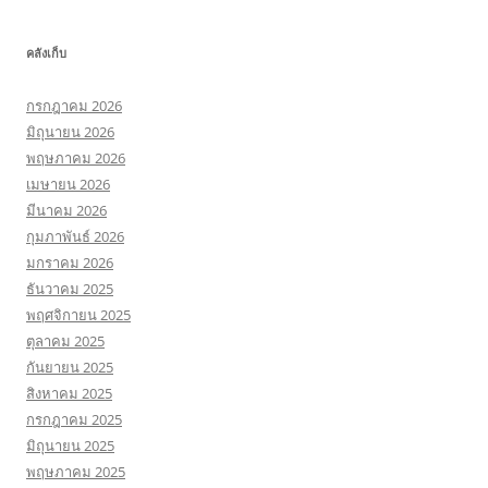
คลังเก็บ
กรกฎาคม 2026
มิถุนายน 2026
พฤษภาคม 2026
เมษายน 2026
มีนาคม 2026
กุมภาพันธ์ 2026
มกราคม 2026
ธันวาคม 2025
พฤศจิกายน 2025
ตุลาคม 2025
กันยายน 2025
สิงหาคม 2025
กรกฎาคม 2025
มิถุนายน 2025
พฤษภาคม 2025