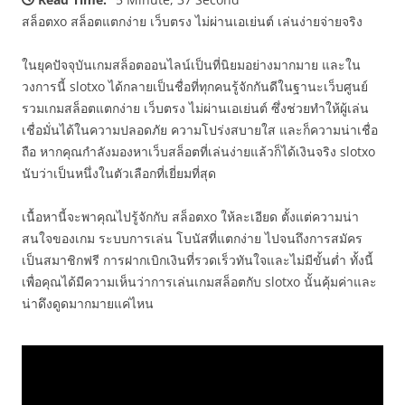
สล็อตxo สล็อตแตกง่าย เว็บตรง ไม่ผ่านเอเย่นต์ เล่นง่ายจ่ายจริง
ในยุคปัจจุบันเกมสล็อตออนไลน์เป็นที่นิยมอย่างมากมาย และใน
วงการนี้ slotxo ได้กลายเป็นชื่อที่ทุกคนรู้จักกันดีในฐานะเว็บศูนย์
รวมเกมสล็อตแตกง่าย เว็บตรง ไม่ผ่านเอเย่นต์ ซึ่งช่วยทำให้ผู้เล่น
เชื่อมั่นได้ในความปลอดภัย ความโปร่งสบายใส และก็ความน่าเชื่อ
ถือ หากคุณกำลังมองหาเว็บสล็อตที่เล่นง่ายแล้วก็ได้เงินจริง slotxo
นับว่าเป็นหนึ่งในตัวเลือกที่เยี่ยมที่สุด
เนื้อหานี้จะพาคุณไปรู้จักกับ สล็อตxo ให้ละเอียด ตั้งแต่ความน่า
สนใจของเกม ระบบการเล่น โบนัสที่แตกง่าย ไปจนถึงการสมัคร
เป็นสมาชิกฟรี การฝากเบิกเงินที่รวดเร็วทันใจและไม่มีขั้นต่ำ ทั้งนี้
เพื่อคุณได้มีความเห็นว่าการเล่นเกมสล็อตกับ slotxo นั้นคุ้มค่าและ
น่าดึงดูดมากมายแค่ไหน