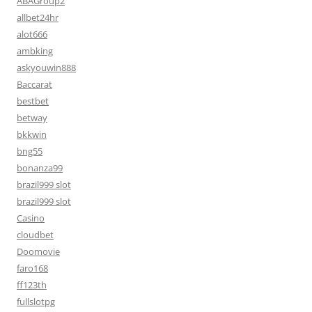
ABAGroup2
allbet24hr
alot666
ambking
askyouwin888
Baccarat
bestbet
betway
bkkwin
bng55
bonanza99
brazil999 slot
brazil999 slot
Casino
cloudbet
Doomovie
faro168
ff123th
fullslotpg