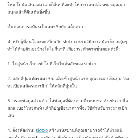
ใหม่ โบนัสเงินออม และก็อื่นๆที่จะทำให้การเล่นสล็อตของคุณน่า
สนุกแล้วก็ตื่นเต้นยิ่งขึ้น
ขั้นตอนการสมัครเป็นสมาชิกกับ สล็อตxo
สำหรับผู้ที่สนใจลงทะเบียนกับ slotxo กรรมวิธีการสมัครก็ง่ายสุดๆ
ทำได้ด้วยตัวเองข้างในไม่กี่นาที เพียงกระทำตามขั้นตอนดังนี้:
1. ไปสู่หน้าเว็บ: เข้าไปที่เว็บไซต์หลักของ slotxo
2. คลิกที่ปุ่มสมัครสมาชิก: เมื่อเข้าสู่หน้าแรก คุณจะมองเห็นปุ่ม “ลง
ทะเบียนสมัครสมาชิก” ให้คลิกที่ปุ่มนั้น
3. กรอกข้อมูลส่วนตัว: ใส่ข้อมูลที่ต้องตามที่ระบบขอ ดังเช่นว่า ชื่อ-
สกุล เบอร์โทรศัพท์ แล้วก็บัญชีธนาคารที่จะใช้สำหรับการฝากเบิก
เงิน
4. ตั้งรหัสผ่าน:
slotxo
สร้างรหัสผ่านที่คุณสามารถจำได้ง่ายแม้
กระนั้นมีความปลอดภัยสูง เพื่อคุ้มครองป้องกันการเข้าถึงบัญชีของ