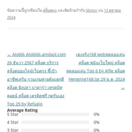
ข้อความนี้ถูกเขียนใน
สล็อตxo
และติดป้ายกำกับ
Slotxo
บน
12 ตุลาคม
2024
เมนู
←
Alot66 Alot666.amdast.com
เฮงจริง168 webทดลองเล่น
นำทาง
26 ธันวา 2567 สล็อต บริการ
สล็อต พนันเว็บใหญ่ สล็อต
เรื่อง
สล็อตออนไลน์เว็บตรง ชี้เป้า
ทดลองเล่น Top 6 by Alfie สล็อต
อาชีพเสริม รวมเกมค่ายดังแตกดี
Hengjing168.lat 29 ธ.ค. 2024
สล็อต ยิงปลา บาคาร่า เทรดบิท
→
คอยน์ สล็อต เครดิตฟรี กดรับเอง
Top 29 by Refugio
Average Rating
5 Star
0%
4 Star
0%
3 Star
0%