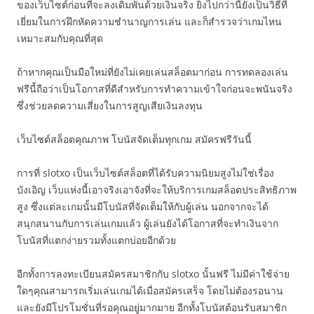
ของเว็บไซต์ก่อนที่จะลงเดิมพันด้วยเงินจริง ยิ่งไปกว่านี้ยังเป็นวิธีที่
เยี่ยมในการฝึกหัดความชำนาญการเล่น และก็สำรวจว่าเกมไหน
เหมาะสมกับคุณที่สุด
ถ้าหากคุณเป็นมือใหม่ที่ยังไม่เคยเล่นสล็อตมาก่อน การทดลองเล่น
ฟรีนี้ถือว่าเป็นโอกาสที่ดีสำหรับการทำความเข้าใจก่อนจะพนันจริง
ซึ่งช่วยลดความเสี่ยงในการสูญเสียเงินลงทุน
เว็บไซต์สล็อตคุณภาพ โบนัสจัดเต็มทุกเกม สมัครฟรีวันนี้
การที่ slotxo เป็นเว็บไซต์สล็อตที่ได้รับความนิยมสูงไม่ใช่เรื่อง
บังเอิญ เว็บแห่งนี้เอาจริงเอาจังที่จะให้บริการเกมสล็อตประสิทธิภาพ
สูง ซึ่งแต่ละเกมนั้นมีโบนัสที่จัดเต็มให้กับผู้เล่น นอกจากจะได้
สนุกสนานกับการเล่นเกมแล้ว ผู้เล่นยังได้โอกาสที่จะทำเงินจาก
โบนัสที่แตกง่ายรวมทั้งแตกบ่อยอีกด้วย
อีกทั้งการลงทะเบียนสมัครสมาชิกกับ slotxo นั้นฟรี ไม่มีค่าใช้จ่าย
ใดๆคุณสามารถเริ่มเล่นเกมได้เมื่อสมัครเสร็จ โดยไม่ต้องรอนาน
และยังมีโปรโมชั่นที่รอคุณอยู่มากมาย อีกทั้งโบนัสต้อนรับสมาชิก