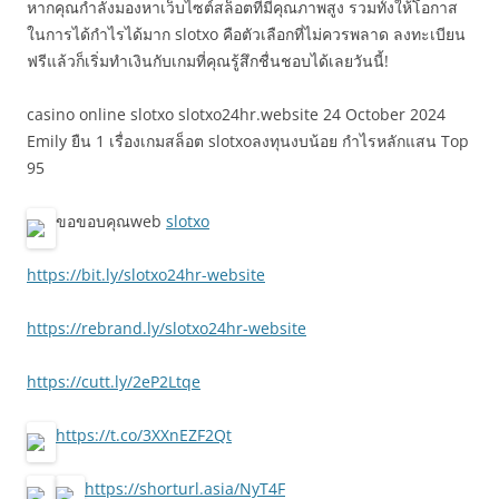
หากคุณกำลังมองหาเว็บไซต์สล็อตที่มีคุณภาพสูง รวมทั้งให้โอกาส
ในการได้กำไรได้มาก slotxo คือตัวเลือกที่ไม่ควรพลาด ลงทะเบียน
ฟรีแล้วก็เริ่มทำเงินกับเกมที่คุณรู้สึกชื่นชอบได้เลยวันนี้!
casino online slotxo slotxo24hr.website 24 October 2024
Emily ยืน 1 เรื่องเกมสล็อต slotxoลงทุนงบน้อย กำไรหลักแสน Top
95
ขอขอบคุณweb
slotxo
https://bit.ly/slotxo24hr-website
https://rebrand.ly/slotxo24hr-website
https://cutt.ly/2eP2Ltqe
https://t.co/3XXnEZF2Qt
https://shorturl.asia/NyT4F