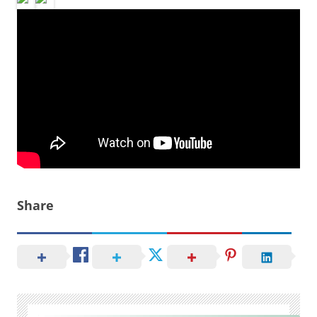
Share