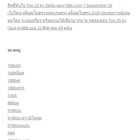
สิทธิ์ทันใจ Top 22 by Delila sexy168c.com 7 September 26
เว็บใหญ่ สล็อตเว็บตรง websiteตรง สล็อตเว็บตรง 2026 ประสบการณ์เล่น
ยุคใหม่ ระบบเสถียร พร้อมเกมให้เลือกมากมาย ทดลองเล่น Top 35 by
Opal jin888.asia 22 สิงหาคม 69 พนัน
หมวดหมู่
168slot
168สล็อต
188bet
188betth
1xbit
888pg
918Kiss
918kiss ดาวน์โหลด
918kissauto
ABA