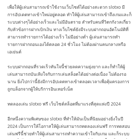
เพื่อให้ผู้เล่นสามารถเข้าใช้งานเว็บไซต์ได้อย่างสะดวก slotxo มี
การอัปเดตทางเข้าใหม่อยู่ตลอด ทำให้ผู้เล่นสามารถเข้าถึงเกมและก็
ระบบต่างๆได้อย่างเร็วและไม่มีอันตราย สำหรับคนที่วิตกกังวลเกี่ยว
กับหัวข้อการฝากเบิกเงิน ทางเว็บไซต์ยังมีระบบฝากถอนอัตโนมัติที่
สามารถทำรายการได้อย่างเร็ว ไม่มีอย่างต่ำ ผู้เล่นสามารถทำ
รายการฝากถอนเองได้ตลอด 24 ชั่วโมง ไม่ต้องผ่านคนกลางหรือ
เอเย่นต์
ระบบฝากถอนที่รวดเร็วทันใจนี้ช่วยลดความยุ่งยาก และก็ทำให้ผู้
เล่นสามารถบันเทิงใจกับการเล่นสล็อตได้อย่างต่อเนื่อง ไม่ต้องรอ
นาน ยิ่งไปกว่านี้ยังมีการอัปเดตทางเข้าตลอดเวลาเพื่อคุ้มครองการ
ถูกบล็อกจากผู้ให้บริการอินเทอร์เน็ต
ทดลองเล่น slotxo ฟรี เว็บไซต์สล็อตที่มาแรงที่สุดแห่งปี 2024
อีกหนึ่งความพิเศษของ slotxo ที่ทำให้มันเป็นที่นิยมอย่างยิ่งในปี
2024 เป็นการให้โอกาสให้ผู้เล่นสามารถทดลองเล่นฟรี การทดสอบ
เล่นฟรีนี้ช่วยทำให้ผู้เล่นสามารถทำความเข้าใจกับเกม และก็ระบบ