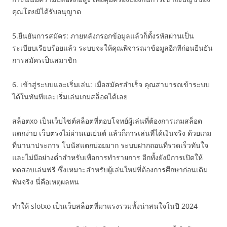
คุณโดยมิได้รับอนุญาต
5.ยืนยันการสมัคร: ภายหลังกรอกข้อมูลแล้วก็ตั้งรหัสผ่านเป็น
ระเบียบเรียบร้อยแล้ว ระบบจะให้คุณพิจารณาข้อมูลอีกทีก่อนยืนยัน
การสมัครเป็นสมาชิก
6. เข้าสู่ระบบและเริ่มเล่น: เมื่อสมัครสำเร็จ คุณสามารถเข้าระบบ
ได้ในทันทีและเริ่มเล่นเกมสล็อตได้เลย
สล็อตxo เป็นเว็บไซต์สล็อตที่ตอบโจทย์ผู้เล่นที่ต้องการเกมสล็อต
แตกง่าย เว็บตรงไม่ผ่านเอเย่นต์ แล้วก็การเล่นที่ได้เงินจริง ด้วยเกม
ที่นานาประการ โบนัสแตกบ่อยมาก ระบบฝากถอนที่รวดเร็วทันใจ
และไม่มีอย่างต่ำสำหรับเพื่อการทำรายการ อีกทั้งยังมีการเปิดให้
ทดสอบเล่นฟรี ซึ่งเหมาะสำหรับผู้เล่นใหม่ที่ต้องการศึกษาก่อนเดิม
พันจริง นี่คือเหตุผลหน
ทำให้ slotxo เป็นเว็บสล็อตที่มาแรงรวมทั้งน่าสนใจในปี 2024