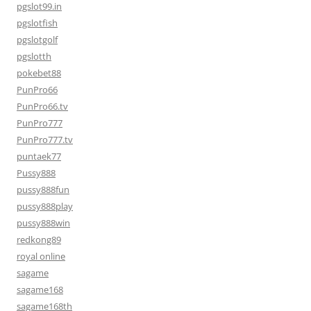
pgslot99.in
pgslotfish
pgslotgolf
pgslotth
pokebet88
PunPro66
PunPro66.tv
PunPro777
PunPro777.tv
puntaek77
Pussy888
pussy888fun
pussy888play
pussy888win
redkong89
royal online
sagame
sagame168
sagame168th