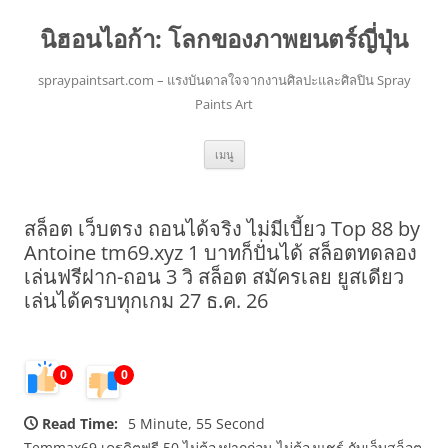
นิฮอนไอก้า: โลกของภาพยนตร์ญี่ปุ่น
spraypaintsart.com – แรงบันดาลใจจากงานศิลปะและศิลปิน Spray
Paints Art
ข้าม
เมนู
ไป
ยัง
เนื้อหา
สล็อต เว็บตรง ถอนได้จริง ไม่มีเบี้ยว Top 88 by
Antoine tm69.xyz 1 บาทก็ปั่นได้ สล็อตทดลอง
เล่นฟรีฝาก-ถอน 3 วิ สล็อต สมัครเลย ยูสเดียว
เล่นได้ครบทุกเกม 27 ธ.ค. 26
0
0
Read Time:
5 Minute, 55 Second
Temmax69 เครดิตฟรี 50 ไม่ต้องฝากก่อน ไม่ต้องแชร์ กับเว็บสล็อต