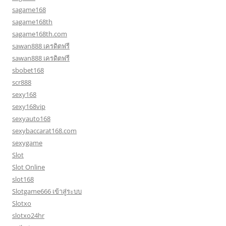
sagame168
sagame168th
sagame168th.com
sawan888 เครดิตฟรี
sawan888 เครดิตฟรี
sbobet168
scr888
sexy168
sexy168vip
sexyauto168
sexybaccarat168.com
sexygame
Slot
Slot Online
slot168
Slotgame666 เข้าสู่ระบบ
Slotxo
slotxo24hr