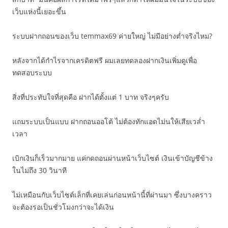
เว็บแห่งนี้เยอะขึ้น
ระบบฝากถอนของเว็บ temmax69 ค่ายใหญ่ ไม่มีอย่างต่ำจริงไหม?
หลังจากได้กำไรจากเครดิตฟรี ผมเลยทดลองฝากเงินเพิ่มดูเพื่อ
ทดสอบระบบ
สิ่งที่ประทับใจที่สุดคือ ฝากได้ตั้งแต่ 1 บาท จริงๆครับ
แถมระบบเป็นแบบ ฝากถอนออโต้ ไม่ต้องทักแอดไม่นให้เสียเวล่ำ
เวลา
เบิกเงินก็เร็วมากมาย แค่กดถอนผ่านหน้าเว็บไซต์ เงินเข้าบัญชีข้าง
ในไม่ถึง 30 วินาที
ไม่เหมือนกับเว็บไซต์เล็กที่เคยเล่นก่อนหน้านี้ที่ผ่านมา ซึ่งบางคราว
จะต้องรอเป็นชั่วโมงกว่าจะได้เงิน