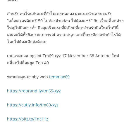
สำหรับคนไหนกันแน่ที่ยังไม่เคยทดลอง ผมแนะนำเลยนะครับ
“สล็อต เครดิตฟรี 50 ไม่ต้องฝากก่อน ไม่ต้องแชร์” กับ เว็บสล็อตค่าย
ใหญ่ไม่มีอย่างต่ำ คือจุดเริ่มแรกที่ดีเยี่ยมที่สุดสำหรับมือใหม่ในปีนี้
คุณจะได้ทั้งยังประสบการณ์ ความสนุก และก็บางทีอาจทำกำไรได้
โดยไม่ต้องเสียตังค์เลย
เกมแทงบอล pgslot Tm69.xyz 17 November 68 Antoine ใหม่
สล็อตไม่ล็อคยูส Top 49
ขอขอบคุณมากby web
temmax69
https://rebrand.ly/tm69-xyz
https://cutly.info/tm69-xyz
https://bitt.to/1nc11z