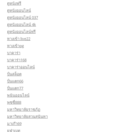
ดูหนังฟรี
ดูหนังออนไลน์
ดูหนังออนไลน์ 037
ดูหนังออนไลน์ 4k
ดูหนังออนไลน์ฟรี
ทางเข้า live22
ทางเข้าpg
บาคาร่า
บาคาร่า168
บาคาร่าออนไลน์
ปั่นสล็อต
ปั่นแตก66
ปั่นแตก77
พนันออนไลน์
พุซซี่888
มหาวิทยาลัยราชภัฏ
มหาวิทยาลัยสวนสุนันทา
มาเก๊า69
ยูฟ่าเบท