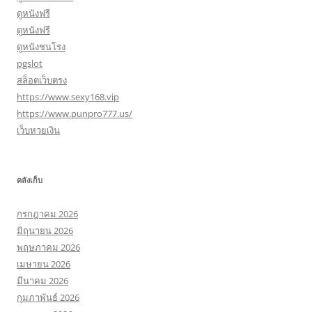
ดูหนังฟรี
ดูหนังฟรี
ดูหนังชนโรง
pgslot
สล็อตเว็บตรง
https://www.sexy168.vip
https://www.punpro777.us/
เว็บหวยเงิน
คลังเก็บ
กรกฎาคม 2026
มิถุนายน 2026
พฤษภาคม 2026
เมษายน 2026
มีนาคม 2026
กุมภาพันธ์ 2026