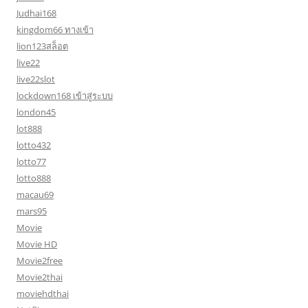
Judhai168
kingdom66 ทางเข้า
lion123สล็อต
live22
live22slot
lockdown168 เข้าสู่ระบบ
london45
lot888
lotto432
lotto77
lotto888
macau69
mars95
Movie
Movie HD
Movie2free
Movie2thai
moviehdthai