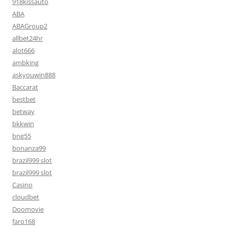
918kissauto
ABA
ABAGroup2
allbet24hr
alot666
ambking
askyouwin888
Baccarat
bestbet
betway
bkkwin
bng55
bonanza99
brazil999 slot
brazil999 slot
Casino
cloudbet
Doomovie
faro168