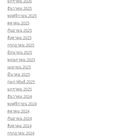
มกราคม 2026
ธันวาคม 2025
พฤศจิกายน 2025
ตุลาคม 2025
กันยายน 2025
สิงหาคม 2025
กรกฎาคม 2025
มิถุนายน 2025
พฤษภาคม 2025
เมษายน 2025
มีนาคม 2025
กุมภาพันธ์ 2025
มกราคม 2025
ธันวาคม 2024
พฤศจิกายน 2024
ตุลาคม 2024
กันยายน 2024
สิงหาคม 2024
กรกฎาคม 2024