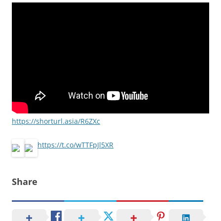
https://shorturl.asia/R6ZXc
https://t.co/wTTFpJl5XR
Share