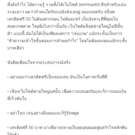
ทั้งยังกำไร ได้ความรู้ รวมทั้งได้เว็บไซต์ temmax69 ดีๆสำหรับเล่น
ระยะยาว ผมว่าถ้าคนใดกันแน่ยังลังเลอยู่ ลองเลยครับ สล็อต
เครดิตฟรี 50 ไม่ต้องฝากก่อน ไม่ต้องแชร์ เป็นจังหวะดีที่คุณไม่
สมควรพลาด โดยยิ่งไปกว่านั้นกับ เว็บไซต์สล็อตค่ายใหญ่ไม่มีขั้น
ต่ำ แบบนี้ มันไม่ได้เป็นเพียงแค่การ “เล่นเกม” แม้กระนั้นเป็นการ
“ทำความเข้าใจขั้นตอนการทำผลกำไร” โดยไม่ต้องลงทุนแม้กระทั้ง
บาทเดียว
ข้อคิดเตือนใจจากประสบการณ์จริง
• อย่ามองว่าเครดิตฟรีเป็นของเล่น มันเป็นโอกาสเริ่มที่ดี
• เลือกเว็บไซต์ค่ายใหญ่แค่นั้น เพื่อความปลอดภัยและก็การถอนเงิน
ที่เร็วทันใจ
• อย่าโลภ เล่นอย่างมีแผนและก็รู้จักหยุด
• เครดิตฟรี 50 บาท บางทีอาจกลายเป็นทุนต่อยอดสู่ผลกำไรหลักพัน
ได้จริง