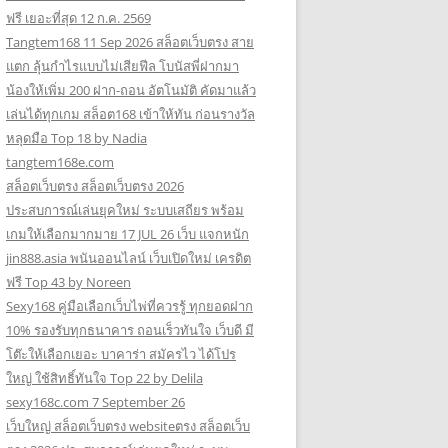
ฟรี เยอะที่สุด 12 ก.ค. 2569
Tangtem168 11 Sep 2026 สล็อตเว็บตรง สาย
แตก ลุ้นกำไรแบบไม่เสียฟีล โบนัสพี่ฝากมา
น้องให้เพิ่ม 200 ฝาก-ถอน อัตโนมัติ คัดมาแล้ว
เล่นได้ทุกเกม สล็อต168 เข้าให้ทัน ก่อนรางวัล
หลุดมือ Top 18 by Nadia
tangtem168e.com
สล็อตเว็บตรง สล็อตเว็บตรง 2026
ประสบการณ์เล่นยุคใหม่ ระบบเสถียร พร้อม
เกมให้เลือกมากมาย 17 JUL 26 เว็บ แจกหนัก
jin888.asia พนันออนไลน์ เว็บเปิดใหม่ เครดิต
ฟรี Top 43 by Noreen
Sexy168 คู่มือเลือกเว็บไพ่ที่ควรรู้ ทุกยอดฝาก
10% รองรับทุกธนาคาร ถอนเร็วทันใจ เว็บดี มี
โต๊ะให้เลือกเยอะ บาคาร่า สมัครไว ได้โปร
ใหญ่ ใช้สิทธิ์ทันใจ Top 22 by Delila
sexy168c.com 7 September 26
เว็บใหญ่ สล็อตเว็บตรง websiteตรง สล็อตเว็บ