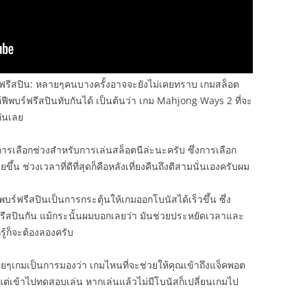
้อนฟรีสปิน: หลายๆคนบางครั้งอาจจะยังไม่เคยทราบ เกมสล็อต
ฟีพบร์ฟรีสปินทับกันได้ เป็นต้นว่า เกม Mahjong Ways 2 ที่จะ
กันเลย
การเลือกช่วงสำหรับการเล่นสล็อตนีล่ะนะครับ ซึ่งการเลือก
ึ้น ช่วงเวลาที่ดีที่สุดก็คือหลังเที่ยงคืนถึงตีสามนั่นเองครับผม
พบร์ฟรีสปินเป็นการกระตุ้นให้เกมออกโบนัสได้เร็วขึ้น ซึ่ง
ฟรีสปินกัน แม้กระนั้นผมบอกเลยว่า มันช่วยประหยัดเวลาและ
รู้ก็จะต้องลองครับ
เกมเป็นการมองว่า เกมไหนที่จะช่วยให้คุณเข้าถึงแจ็คพอต
แต่เข้าไปทดสอบเล่น หากเล่นแล้วไม่มีโบนัสก็เปลี่ยนเกมไป