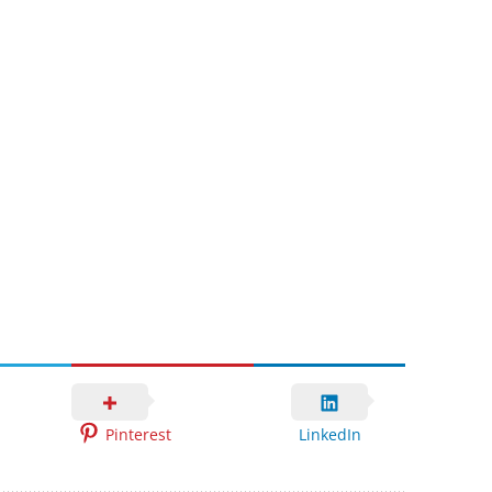
Pinterest
LinkedIn