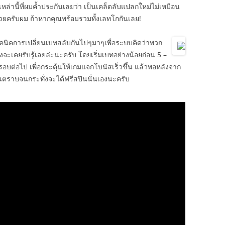
หล่านี้ที่ผมค้ำประกันเลยว่า เป็นเคล็ดลับแปลกใหม่ไม่เหมือน
วยครับผม ถ้าหากคุณพร้อมรวมทั้งเลทโกกันเลย!
เทคนิคการเปลี่ยนเบทสลับกันไปๆมาๆเพื่อระบบคิดว่าพวก
็เพิ่งจะเคยรับรู้เลยล่ะนะครับ โดยเริ่มเบทอย่างน้อยก่อน 5 –
รอบต่อไป เพื่อกระตุ้นให้เกมแจกโบนัสเร็วขึ้น แล้วพอหลังจาก
เล่นตราบจนกระทั่งจะได้ฟรีสปินนั่นเองนะครับ