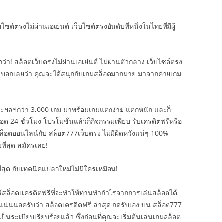
ตรงไม่ผ่านเอเย่นต์ เว็บไซต์ตรงอันดับที่หนึ่งในไทยที่มีผู้
า! สล็อตเว็บตรงไม่ผ่านเอเย่นต์ ไม่ผ่านตัวกลาง เว็บไซต์ตรง
ับ บอกเลยว่า คุณจะได้สนุกกับเกมสล็อตมากมาย มาจากค่ายเกม
และฯลฯกว่า 3,000 เกม มาพร้อมเกมแตกง่าย แตกหนัก และก็
 24 ชั่วโมง โปรโมชั่นแล้วก็กิจกรรมเพียบ รับเครดิตฟรีหรือ
่นสล็อตออนไลน์กับ สล็อต777เว็บตรง ไม่มีผิดหวังแน่ๆ 100%
งที่สุด สมัครเลย!
ี่สุด กับเทคนิคแปลกใหม่ไม่มีใครเหมือน!
สล็อตเเครดิตฟรีที่จะทำให้ท่านทำกำไรจากการเล่นสล็อตได้
 แน่นนอครับว่า สล็อตเครดิตฟรี ล่าสุด กดรับเอง บน สล็อต777
็นระเบียบเรียบร้อยแล้ว ซึ่งก่อนที่คุณจะเริ่มต้นเล่นเกมสล็อต