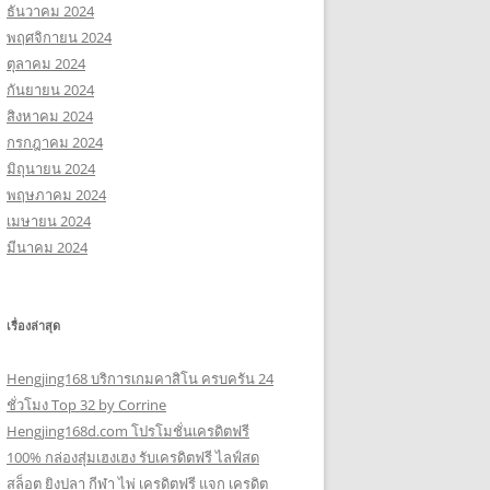
ธันวาคม 2024
พฤศจิกายน 2024
ตุลาคม 2024
กันยายน 2024
สิงหาคม 2024
กรกฎาคม 2024
มิถุนายน 2024
พฤษภาคม 2024
เมษายน 2024
มีนาคม 2024
เรื่องล่าสุด
Hengjing168 บริการเกมคาสิโน ครบครัน 24
ชั่วโมง Top 32 by Corrine
Hengjing168d.com โปรโมชั่นเครดิตฟรี
100% กล่องสุ่มเฮงเฮง รับเครดิตฟรี ไลฟ์สด
สล็อต ยิงปลา กีฬา ไพ่ เครดิตฟรี แจก เครดิต