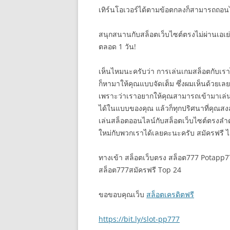
เทิร์นโอเวอร์ได้ตามข้อตกลงก็สามารถถอนไ
สนุกสนานกับสล็อตเว็บไซต์ตรงไม่ผ่านเอเย่
ตลอด 1 วัน!
เห็นไหมนะครับว่า การเล่นเกมสล็อตกับเรา
ก็หามาให้คุณแบบจัดเต็ม ซึ่งผมเห็นด้วยเล
เพราะว่าเราอยากให้คุณสามารถเข้ามาเล่
ได้ในแบบของคุณ แล้วก็ทุกปริศนาที่คุณสง
เล่นสล็อตออนไลน์กับสล็อตเว็บไซต์ตรงลำดั
ใหม่กับพวกเราได้เลยคะนะครับ สมัครฟรี ไ
ทางเข้า สล็อตเว็บตรง สล็อต777 Potapp77
สล็อต777สมัครฟรี Top 24
ขอขอบคุณเว็บ
สล็อตเครดิตฟรี
https://bit.ly/slot-pp777