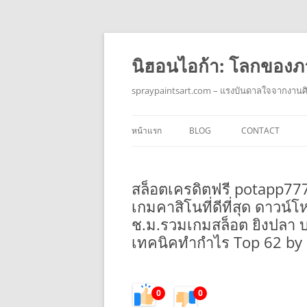
นิฮอนไอก้า: โลกของภา
spraypaintsart.com – แรงบันดาลใจจากงานศิ
หน้าแรก
BLOG
CONTACT
สล็อตเครดิตฟรี potapp7
เกมคาสิโนที่ดีที่สุด ดาวน์
ช.ม.รวมเกมสล็อต ยิงปลา
เทคนิคทำกำไร Top 62 by 
0
0