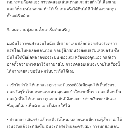
เหมาะสมกับตนเอง การทดสอบเล่นแต่ก่อนจะช่วยทำให้เลือกเกม
และก็ตั้งเบทไม่พลาด ทำให้เริ่มเล่นจริงได้ดิบได้ดี ไม่ต้องขาดทุน
ตั้งแต่เริ่มด้วย
3. ลดความมุ่งมาดตั้งแต่เริ่มต้นเจริญ
ผมมั่นใจว่าคนจำนวนไม่น้อยที่เข้ามาเล่นสล็อตด้วยเงินจริงคราว
แรกโดยไม่ทดลองเล่นก่อน ชอบรู้สึกผิดหวังตั้งแต่เริ่มเลยขอรับ ซึ่ง
มันไม่ใช่ข้อผิดพลาดของระบบ ของเกม หรือของคุณเอง ก็แค่เรา
อาจตั้งความหวังเอาไว้มากมายไป การทดสอบเล่นจะช่วยในเรื่องนี้
ได้มากเลยล่ะขอรับ ผมรับประกันได้เลย
• เข้าใจว่าไม่ได้แตกแรงทุกช่วง: Pussy888เมื่อคุณได้เห็นจังหวะ
เกมจริงๆในโหมดทดลองเล่น คุณจะเข้าใจมากขึ้นว่า เกมสล็อตเป็น
เกมสุ่มที่ไม่ได้แตกแรงทุกตอน มันมีจังหวะการจ่ายเงินของมันเอง
ซึ่งคุณก็ต้องเห็นด้วยและก็ต่อกรให้ได้
• ปานกลางเงินจริงแล้วจะดีจริงไหม: หลายนคนมีความรู้สึกว่าพอได้
เงินจริงแล้วจะดียิ่งขึ้น มันจะดีจริงไหมล่ะครับผม? การทดสอบเล่น