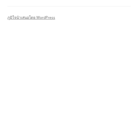
ภูมิใจนำเสนอโดย WordPress