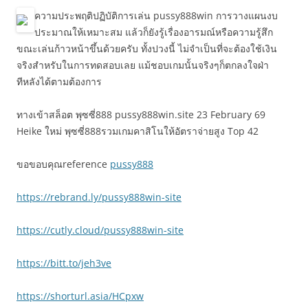
ความประพฤติปฏิบัติการเล่น pussy888win การวางแผนงบ
ประมาณให้เหมาะสม แล้วก็ยังรู้เรื่องอารมณ์หรือความรู้สึก
ขณะเล่นก้าวหน้าขึ้นด้วยครับ ทั้งปวงนี้ ไม่จำเป็นที่จะต้องใช้เงิน
จริงสำหรับในการทดสอบเลย แม้ชอบเกมนั้นจริงๆก็ตกลงใจฝ่า
ทีหลังได้ตามต้องการ
ทางเข้าสล็อต พุซซี่888 pussy888win.site 23 February 69
Heike ใหม่ พุซซี่888รวมเกมคาสิโนให้อัตราจ่ายสูง Top 42
ขอขอบคุณreference
pussy888
https://rebrand.ly/pussy888win-site
https://cutly.cloud/pussy888win-site
https://bitt.to/jeh3ve
https://shorturl.asia/HCpxw