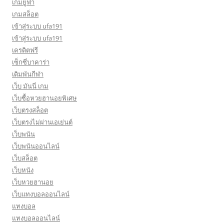
เกมยูฟ่า
เกมสล็อต
เข้าสู่ระบบ ufa191
เข้าสู่ระบบ ufa191
เครดิตฟรี
เซ็กซี่บาคาร่า
เดิมพันกีฬา
เว็บ มันนี่ เกม
เว็บซื้อหวยฮานอยพิเศษ
เว็บตรงสล็อต
เว็บตรงไม่ผ่านเอเย่นต์
เว็บพนัน
เว็บพนันออนไลน์
เว็บสล็อต
เว็บหนัง
เว็บหวยฮานอย
เว็บแทงบอลออนไลน์
แทงบอล
แทงบอลออนไลน์