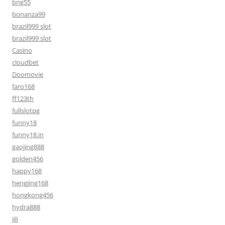
bng55
bonanza99
brazil999 slot
brazil999 slot
Casino
cloudbet
Doomovie
faro168
ff123th
fullslotpg
funny18
funny18.in
gaojing888
golden456
happy168
hengjing168
hongkong456
hydra888
Jili