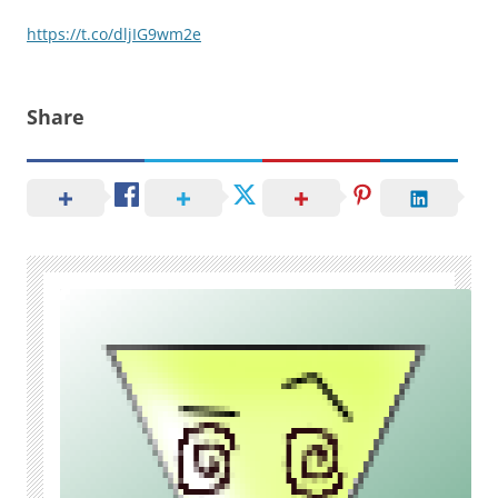
https://t.co/dljIG9wm2e
Share