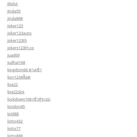
Jilislot
Jinda55
jinda888
Joker123
joker123auto
joker123th
jokers123th.co
juad69
Judhai168
kingdom66 ทางเข้า
lion123สล็อต
live22
live22slot
lockdown168 เข้าสู่ระบบ
london45
lot888
lotto432
lotto77
lotto888