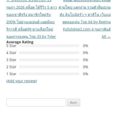
นำทาง
กุมภา 2026 สล็อต ได้รีวิว 5 ดาว
ค่ายใหญ่ แตกง่าย รวมตัวท็อปเกม
เรื่อง
ของเขาดีจริง สมาชิกใหม่รับ
ดัง ลุ้นโบนัสรัว ๆ คาสิโน เว็บแม่
200% ไม่ผ่านเอเย่นต์ แอดมินบ
ทดลองเล่น Top 64 by Regina
ริการดี สล็อต99 ทางเลือกใหม่
Fullslotpg2.com 4 กุมภาพันธ์
ของการลงทุน Top 33 by Tyler
69
→
Average Rating
5 Star
0%
4 Star
0%
3 Star
0%
2 Star
0%
1 Star
0%
(Add your review)
ค้นหา
สำหรับ: