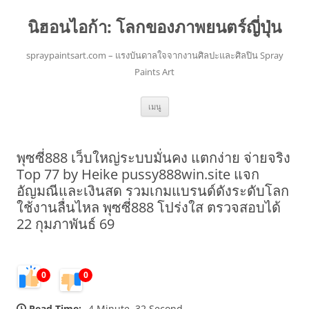
นิฮอนไอก้า: โลกของภาพยนตร์ญี่ปุ่น
spraypaintsart.com – แรงบันดาลใจจากงานศิลปะและศิลปิน Spray
Paints Art
ข้าม
เมนู
ไป
ยัง
เนื้อหา
พุซซี่888 เว็บใหญ่ระบบมั่นคง แตกง่าย จ่ายจริง
Top 77 by Heike pussy888win.site แจก
อัญมณีและเงินสด รวมเกมแบรนด์ดังระดับโลก
ใช้งานลื่นไหล พุซซี่888 โปร่งใส ตรวจสอบได้
22 กุมภาพันธ์ 69
0
0
Read Time:
4 Minute, 32 Second