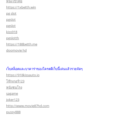
หนังโป๊ไทย
https://1xbetth.win
pg slot
pgslot
pgslot
kiss918
pgslotth
https://188betth.me
doomovie hd
เว็บสล็อตและบาคาร่าของโครตดีเว็บนี้เล่นแล้วรวยจัดๆ
https://918kissauto.io
โจ๊กเกอร์123
หนังชนโรง
sagame
joker123
http://www.movie87hd.com
pussy888