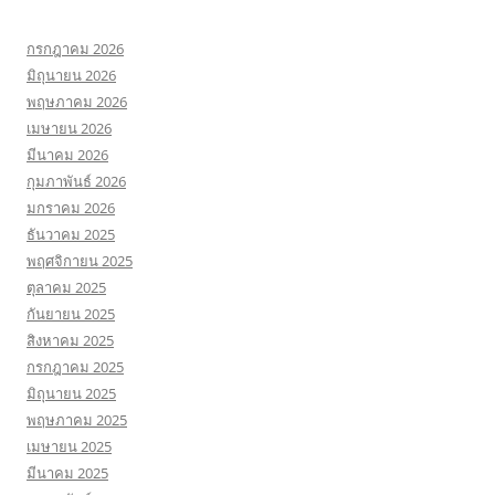
กรกฎาคม 2026
มิถุนายน 2026
พฤษภาคม 2026
เมษายน 2026
มีนาคม 2026
กุมภาพันธ์ 2026
มกราคม 2026
ธันวาคม 2025
พฤศจิกายน 2025
ตุลาคม 2025
กันยายน 2025
สิงหาคม 2025
กรกฎาคม 2025
มิถุนายน 2025
พฤษภาคม 2025
เมษายน 2025
มีนาคม 2025