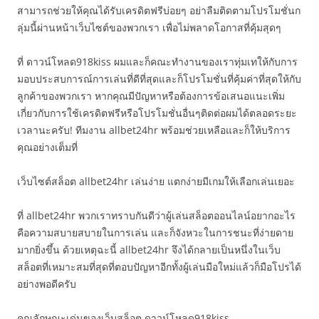
สามารถช่วยให้คุณได้รับเครดิตฟรีบ่อยๆ อย่าลืมติดตามโปรโมชั่นก
ลุ่มนี้ผ่านหน้าเว็บไซต์ของพวกเรา เพื่อไม่พลาดโอกาสที่คุ้มสุดๆ
ที่ ดาวน์โหลด918kiss ผมและก็คณะทำงานของเราทุ่มเทให้กับการ
มอบประสบการณ์การเล่นที่ดีที่สุดและก็โปรโมชั่นที่คุ้มค่าที่สุดให้กับ
ลูกค้าของพวกเรา หากคุณมีปัญหาหรือต้องการข้อเสนอแนะเพิ่ม
เกี่ยวกับการใช้เครดิตฟรีหรือโปรโมชั่นอื่นๆติดต่อผมได้ตลอดระยะ
เวลานะครับ! ทีมงาน allbet24hr พร้อมช่วยเหลือและก็ให้บริการ
คุณอย่างเต็มที่
เว็บไซต์สล็อต allbet24hr เล่นง่าย แตกง่ายมีเกมให้เลือกเล่นเยอะ
ที่ allbet24hr พวกเราทราบกันดีว่าผู้เล่นสล็อตออนไลน์อยากอะไร
คือความสบายสบายในการเล่น และก็จังหวะในการชนะที่ง่ายดาย
มากยิ่งขึ้น ด้วยเหตุฉะนี้ allbet24hr จึงได้กลายเป็นหนึ่งในเว็บ
สล็อตที่เหมาะสมที่สุดที่ตอบปัญหาอีกทั้งผู้เล่นมือใหม่แล้วก็มือโปรได้
อย่างพอดีครับ
คุณลักษณะเด่นของเว็บสล็อต ดาวน์โหลด918kiss