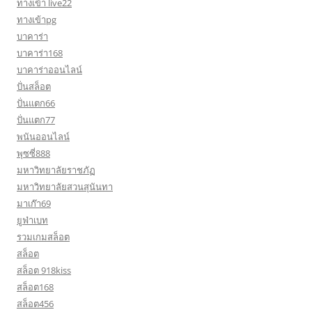
ทางเข้า live22
ทางเข้าpg
บาคาร่า
บาคาร่า168
บาคาร่าออนไลน์
ปั่นสล็อต
ปั่นแตก66
ปั่นแตก77
พนันออนไลน์
พุซซี่888
มหาวิทยาลัยราชภัฏ
มหาวิทยาลัยสวนสุนันทา
มาเก๊า69
ยูฟ่าเบท
รวมเกมสล็อต
สล็อต
สล็อต 918kiss
สล็อต168
สล็อต456