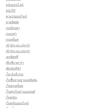
หนังออนไลน์
หนังโป๊
หวย24ออนไลน์
หวยฮิต88
เกมยิงปลา
เกมยูฟ่า
เกมสล็อต
เข้าสู่ระบบ ufa191
เข้าสู่ระบบ ufa191
เครดิตฟรี
เซ็กซี่บาคาร่า
เดิมพันกีฬา
เว็บ มันนี่ เกม
เว็บซื้อหวยฮานอยพิเศษ
เว็บตรงสล็อต
เว็บตรงไม่ผ่านเอเย่นต์
เว็บพนัน
เว็บพนันออนไลน์