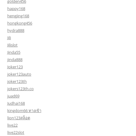
golden456
happy168
hengjing168
hongkong456
hydra888
Jili
Jilislot
Jinda55
jinda888
Joker123
joker123auto
joker123th
jokers123th.co
juad69
Judhai168
kingdom66 ทางเข้า
lion123สล็อต
live22
live22slot