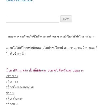
ค้นหา
สำหรับ:
การมองหาความมั่นคงในชีวิตทั้งทางการเงินและอารมณ์เป็นกำลังใจในการทำงาน
ความใจไม่ดีใจต่อข้อผิดพลาดไม่มีประโยชน์ พวกเราควรจะศึกษาและก็
ก้าวไปข้างหน้า
เว็บคาสิโนน่าเล่น ทั้ง
สล็อต
และ
บาคาร่า
ตึงจริงแตกบ่อยมาก
joker123
สล็อต168
สล็อตเว็บตรง แตกง่าย
slot99
สล็อตเว็บตรง
สล็อต888