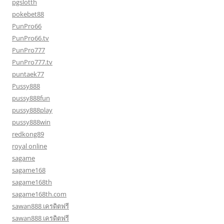
pgslotth
pokebet88
PunPro66
PunPro66.tv
PunPro777
PunPro777.tv
puntaek77
Pussy888
pussy888fun
pussy888play
pussy888win
redkong89
royal online
sagame
sagame168
sagame168th
sagame168th.com
sawan888 เครดิตฟรี
sawan888 เครดิตฟรี