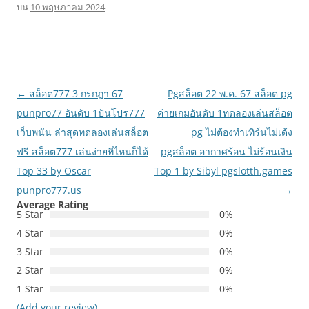
บน
10 พฤษภาคม 2024
เมนู
←
สล็อต777 3 กรกฎา 67
Pgสล็อต 22 พ.ค. 67 สล็อต pg
นำทาง
punpro77 อันดับ 1ปันโปร777
ค่ายเกมอันดับ 1ทดลองเล่นสล็อต
เรื่อง
เว็บพนัน ล่าสุดทดลองเล่นสล็อต
pg ไม่ต้องทำเทิร์นไม่เด้ง
ฟรี สล็อต777 เล่นง่ายที่ไหนก็ได้
pgสล็อต อากาศร้อน ไม่ร้อนเงิน
Top 33 by Oscar
Top 1 by Sibyl pgslotth.games
punpro777.us
→
Average Rating
5 Star
0%
4 Star
0%
3 Star
0%
2 Star
0%
1 Star
0%
(Add your review)