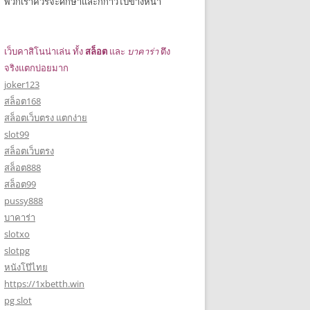
พวกเราควรจะศึกษาและก็ก้าวไปข้างหน้า
เว็บคาสิโนน่าเล่น ทั้ง
สล็อต
และ
บาคาร่า
ตึง
จริงแตกบ่อยมาก
joker123
สล็อต168
สล็อตเว็บตรง แตกง่าย
slot99
สล็อตเว็บตรง
สล็อต888
สล็อต99
pussy888
บาคาร่า
slotxo
slotpg
หนังโป๊ไทย
https://1xbetth.win
pg slot