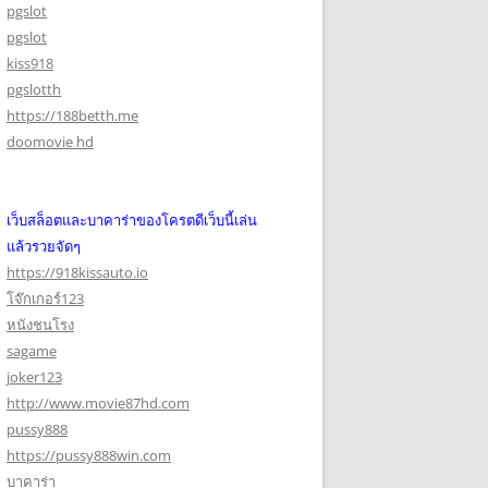
pgslot
pgslot
kiss918
pgslotth
https://188betth.me
doomovie hd
เว็บสล็อตและบาคาร่าของโครตดีเว็บนี้เล่น
แล้วรวยจัดๆ
https://918kissauto.io
โจ๊กเกอร์123
หนังชนโรง
sagame
joker123
http://www.movie87hd.com
pussy888
https://pussy888win.com
บาคาร่า