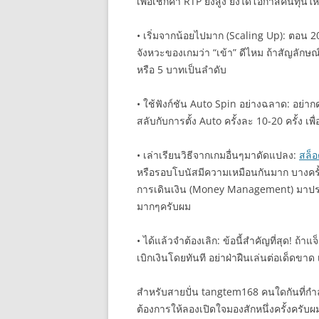
เพื่อเช็กค่า RTP ยิ่งสูง ยิ่งได้โอกาสคืนทุนใ
• เริ่มจากน้อยไปมาก (Scaling Up): ตอน 20-
จังหวะของเกมว่า “เข้า” ดีไหม ถ้าสัญลักษณ
หรือ 5 บาทเป็นลำดับ
• ใช้ฟังก์ชัน Auto Spin อย่างฉลาด: อย่ากด
สลับกับการตั้ง Auto ครั้งละ 10-20 ครั้ง เ
• เล่าเรียนวิธีจากเกมอื่นๆมาดัดแปลง:
สล็อ
หรือรอบโบนัสมีความเหมือนกันมาก บางครั้ง
การเดินเงิน (Money Management) มาประย
มากๆครับผม
• ได้แล้วจำต้องเลิก: ข้อนี้สำคัญที่สุด! ถ้
เบิกเงินโดยทันที อย่าฝ่าฝืนเล่นต่อเด็ดขา
สำหรับสายปั่น tangtem168 คนใดกันที่กำลังส
ต้องการให้ลองเปิดใจมองสักหนึ่งครั้งครับ