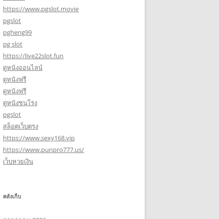
https://www.pgslot.movie
pgslot
pgheng99
pg slot
https://live22slot.fun
ดูหนังออนไลน์
ดูหนังฟรี
ดูหนังฟรี
ดูหนังชนโรง
pgslot
สล็อตเว็บตรง
https://www.sexy168.vip
https://www.punpro777.us/
เว็บหวยเงิน
คลังเก็บ