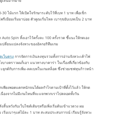
ห้ผู้เล่นมากมาย
30 ไม้แรก ให้เปิดใจรักษาระดับไว้ที่เบท 1 บาท เพื่อเช็ก
์พรีเมียมเริ่มมาบ่อย ตัวคูณเริ่มไหล เบาๆขยับเบทเป็น 2 บาท
 Auto Spin ทิ้งเอาไว้ครั้งละ 100 ครั้งรวด ชี้แนะให้กดเอง
พื่อเปลี่ยนแปลงจังหวะของอัลกอริทึมเกม
ตเว็บตรง
การจัดการเงินลงทุนรวมทั้งการอ่านจังหวะเค้าไพ่
บางคราวผมก็เอา แนวทางบาคาร่า ในเรื่องที่เกี่ยวข้องกับ
ุกต์กับการเพิ่ม-ลดเบทในเกมสล็อต ซึ่งช่วยเซฟทุนก้าวหน้า
าแจ็กเพียงพอตแตกหนักจนได้ผลกำไรตามเป้าที่ตั้งไว้แล้ว ให้กด
ด เนื่องจากไม่มีเกมไหนที่จะแจกพวกเราไปตลอดทั้งวัน
ิ้นหวังกับเว็บไซต์เดิมๆหรือเพิ่งเริ่มต้นเข้าแวดวง ผม
ผม เริ่มเบาๆแค่ไม้ละ 1 บาท สะสมประสบการณ์ เรียนรู้จังหวะ