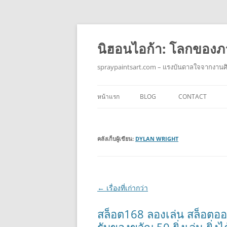
นิฮอนไอก้า: โลกของภา
spraypaintsart.com – แรงบันดาลใจจากงานศิ
หน้าแรก
BLOG
CONTACT
คลังเก็บผู้เขียน:
DYLAN WRIGHT
เมนู
←
เรื่องที่เก่ากว่า
นำทาง
สล็อต168 ลองเล่น สล็อตออนไล
เรื่อง